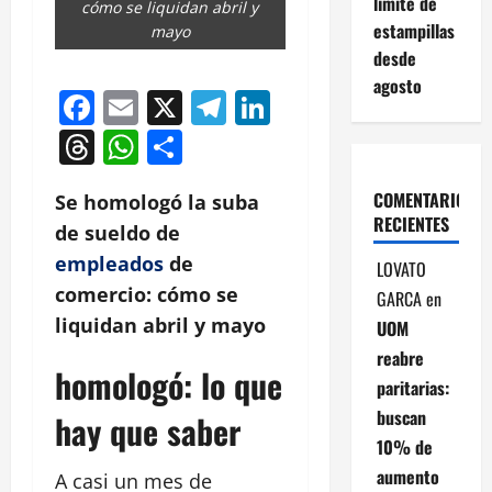
límite de
cómo se liquidan abril y
estampillas
mayo
desde
agosto
Facebook
Email
X
Telegram
LinkedIn
Threads
WhatsApp
Compartir
COMENTARIOS
Se homologó la suba
RECIENTES
de sueldo de
empleados
de
LOVATO
comercio: cómo se
GARCA
en
liquidan abril y mayo
UOM
reabre
homologó: lo que
paritarias:
buscan
hay que saber
10% de
aumento
A casi un mes de