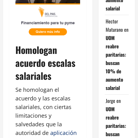
salarial
Hector
Maturano
en
UOM
reabre
Homologan
paritarias:
acuerdo escalas
buscan
10% de
salariales
aumento
salarial
Se homologan el
acuerdo y las escalas
Jorge
en
salariales, con ciertas
UOM
limitaciones y
reabre
salvedades que la
paritarias:
autoridad de
aplicación
buscan