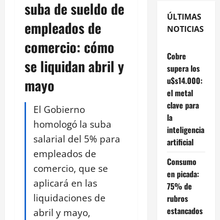
suba de sueldo de
ÚLTIMAS
empleados de
NOTICIAS
comercio: cómo
Cobre
se liquidan abril y
supera los
u$s14.000:
mayo
el metal
clave para
El Gobierno
la
homologó la suba
inteligencia
salarial del 5% para
artificial
empleados de
Consumo
comercio, que se
en picada:
aplicará en las
75% de
liquidaciones de
rubros
estancados
abril y mayo,