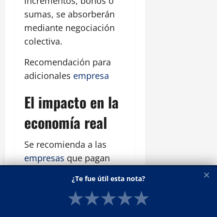
incrementos, bonos o
sumas, se absorberán
mediante negociación
colectiva.
Recomendación para
adicionales
empresa
El impacto en la
economía real
Se recomienda a las
empresas
que pagan
suplementos fijos por
✕
¿Te fue útil esta nota?
encima del CCT 130/75
★
★
★
★
★
que negocien su
adecuación tomando