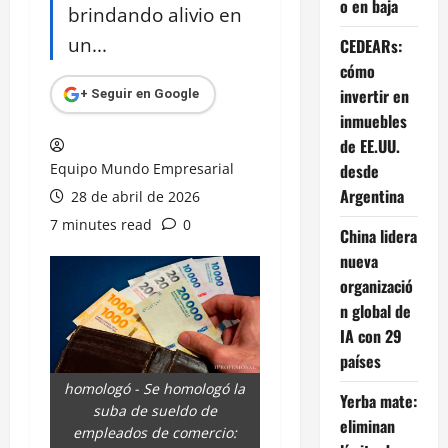
o en baja
brindando alivio en
un...
CEDEARs:
cómo
invertir en
+ Seguir en Google
inmuebles
de EE.UU.
Equipo Mundo Empresarial
desde
Argentina
28 de abril de 2026
7 minutes read
0
China lidera
nueva
organizació
n global de
IA con 29
países
homologó - Se homologó la
Yerba mate:
suba de sueldo de
eliminan
empleados de comercio: