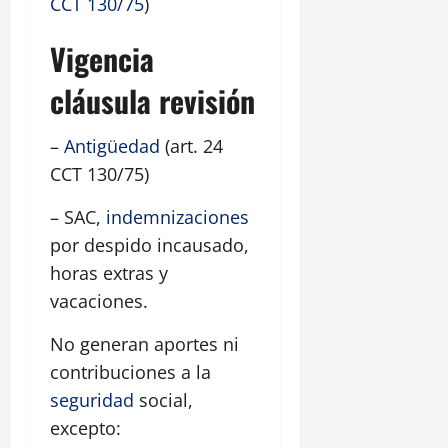
CCT 130/75
)
Vigencia
cláusula revisión
–
Antigüedad
(art. 24
CCT 130/75)
– SAC,
indemnizaciones
por despido incausado,
horas extras y
vacaciones.
No generan aportes ni
contribuciones a la
seguridad
social,
excepto: