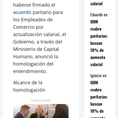
salarial
haberse firmado el
acuerdo
paritario para
Eduardo
en
los Empleados de
UOM
Comercio por
reabre
actualización salarial, el
paritarias:
Gobierno, a través del
buscan
Ministerio de Capital
10% de
Humano, anunció la
aumento
homologación del
salarial
entendimiento.
Ignacio
en
UOM
Alcance de la
reabre
homologación
paritarias:
PUBLICIDAD
buscan
10% de
aumento