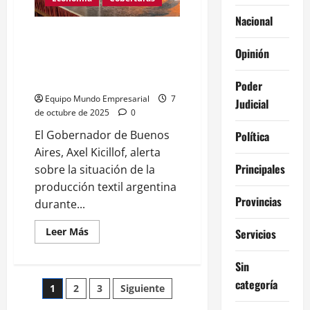
evidentemente
nos
Nacional
deja
afuera”
#ProTextil2025 Kicillof: “hoy
estamos ante un plan de
Opinión
exterminio de la industria
nacional”
Poder
Equipo Mundo Empresarial
7
Judicial
de octubre de 2025
0
El Gobernador de Buenos
Política
Aires, Axel Kicillof, alerta
Principales
sobre la situación de la
producción textil argentina
Provincias
durante...
Leer
Leer Más
Servicios
más
acerca
de
Sin
#ProTextil2025
Kicillof:
categoría
Paginación
1
2
3
Siguiente
“hoy
estamos
ante