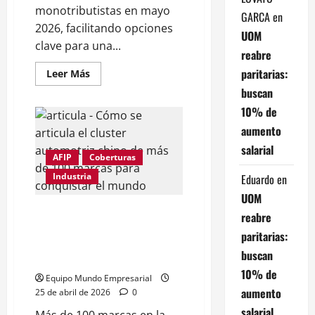
monotributistas en mayo
GARCA
en
2026, facilitando opciones
UOM
clave para una...
reabre
paritarias:
Leer
Leer Más
más
buscan
acerca
de
10% de
ARCA:
las
aumento
obras
sociales
salarial
disponibles
AFIP
Coberturas
para
monotributistas
Industria
Eduardo
en
en
mayo
UOM
2026
y
Cómo se articula el cluster
reabre
cómo
automotriz chino de más de 100
elegir
paritarias:
una
marcas para conquistar el
buscan
mundo
10% de
Equipo Mundo Empresarial
aumento
25 de abril de 2026
0
salarial