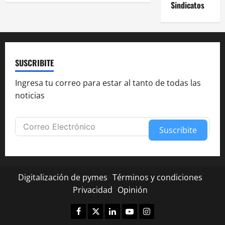
de
Sindicatos
un
plan
de
entradas
exterminio
de
la
industria
nacional”
SUSCRIBITE
Ingresa tu correo para estar al tanto de todas las
noticias
Suscribite
Alternative:
Digitalización de pymes
Términos y condiciones
Privacidad
Opinión
Facebook
Twitter
Linkedin
Youtube
Instagram