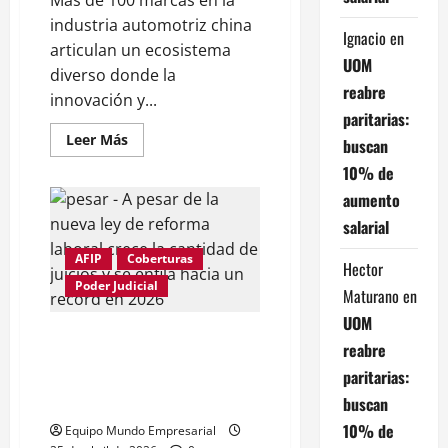
Más de 100 marcas en la
industria automotriz china
Ignacio
en
articulan un ecosistema
UOM
diverso donde la
reabre
innovación y...
paritarias:
Leer
Leer Más
buscan
más
acerca
10% de
de
Cómo
aumento
se
articula
salarial
el
cluster
AFIP
Coberturas
automotriz
Hector
chino
Poder Judicial
de
Maturano
en
más
UOM
de
100
A pesar de la nueva ley de
reabre
marcas
reforma laboral crece la
para
paritarias:
conquistar
cantidad de juicios y se enfila
el
buscan
hacia un record en 2026
mundo
10% de
Equipo Mundo Empresarial