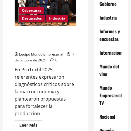
Gobierno
fue
de
Coberturas
3,4%
y
Industria
Destacados
Industria
acumuló
32,6%
interanual
Informes y
ProTextil 2025: voces clave
encuestas
analizaron la crisis y desafíos de
la industria nacional
Internacional
Equipo Mundo Empresarial
7
de octubre de 2025
0
Mundo del
En ProTextil 2025,
vino
referentes expresaron
diagnósticos críticos sobre
Mundo
la macroeconomía y
Empresarial
plantearon propuestas
TV
para fortalecer la
producción...
Nacional
Leer
Leer Más
más
Opinión