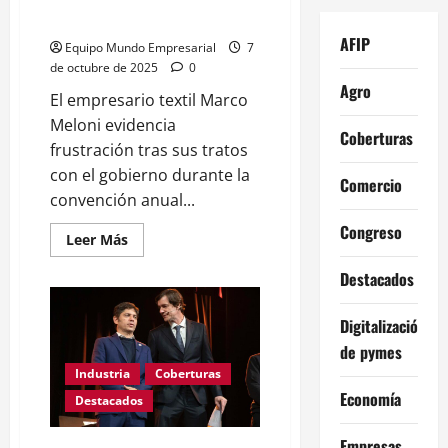
posibilidad de cambiar algo”
AFIP
Equipo Mundo Empresarial
7
de octubre de 2025
0
Agro
El empresario textil Marco
Meloni evidencia
Coberturas
frustración tras sus tratos
con el gobierno durante la
Comercio
convención anual...
Congreso
Leer
Leer Más
más
acerca
Destacados
de
Meloni:
“tuvimos
diálogo
Digitalización
con
de pymes
el
Gobierno
Industria
Coberturas
pero
no
Economía
Destacados
hay
posibilidad
de
Empresas