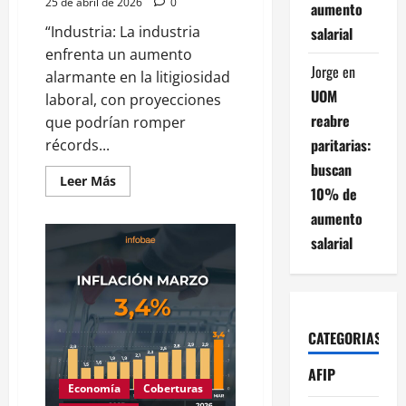
25 de abril de 2026
0
aumento
“Industria: La industria
salarial
enfrenta un aumento
Jorge
en
alarmante en la litigiosidad
UOM
laboral, con proyecciones
reabre
que podrían romper
paritarias:
récords...
buscan
Leer
Leer Más
10% de
más
acerca
aumento
de
A
salarial
pesar
de
la
nueva
ley
de
reforma
laboral
CATEGORIAS
crece
la
cantidad
AFIP
de
Economía
Coberturas
juicios