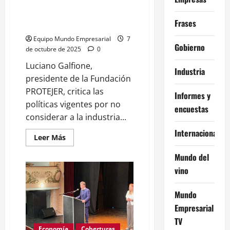
cambiar
Galfione:”hoy el Gobierno está
algo”
empecinado en un modelo que
Frases
evidentemente nos deja afuera”
Equipo Mundo Empresarial
7
Gobierno
de octubre de 2025
0
Luciano Galfione,
Industria
presidente de la Fundación
PROTEJER, critica las
Informes y
políticas vigentes por no
encuestas
considerar a la industria...
Internacional
Leer
Leer Más
más
acerca
Mundo del
de
Galfione:”hoy
vino
el
Gobierno
está
Mundo
empecinado
en
Empresarial
un
modelo
TV
que
Economía
Coberturas