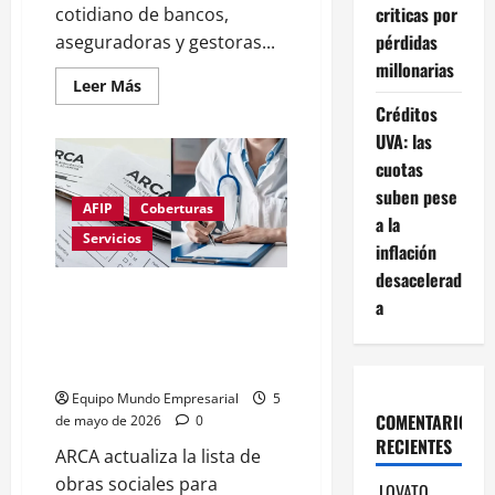
criticas por
cotidiano de bancos,
pérdidas
aseguradoras y gestoras...
millonarias
Leer
Leer Más
más
Créditos
acerca
de
UVA: las
Anthropic
lanzó
cuotas
agentes
de
suben pese
IA
AFIP
Coberturas
a la
para
banca
Servicios
inflación
y
finanzas
desacelerad
y
ARCA: las obras sociales
sacudió
a
a
disponibles para
las
monotributistas en mayo 2026
acciones
del
y cómo elegir una
sector
en
Equipo Mundo Empresarial
5
Wall
COMENTARIOS
de mayo de 2026
0
Street
RECIENTES
ARCA actualiza la lista de
obras sociales para
LOVATO