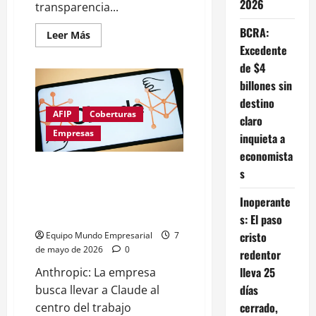
2026
transparencia...
BCRA:
Leer
Leer Más
más
Excedente
acerca
de
de $4
Demuelen
billones sin
la
histórica
destino
fabrica
de
AFIP
Coberturas
claro
Bieckert
Empresas
inquieta a
economista
Anthropic lanzó agentes de IA
s
para banca y finanzas y sacudió
a las acciones del sector en Wall
Inoperante
Street
s: El paso
cristo
Equipo Mundo Empresarial
7
de mayo de 2026
0
redentor
lleva 25
Anthropic: La empresa
días
busca llevar a Claude al
cerrado,
centro del trabajo