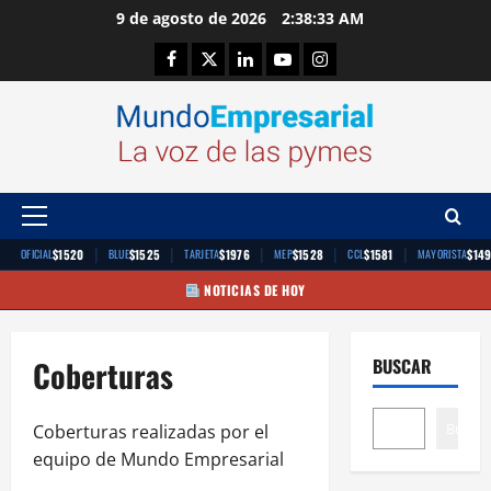
Saltar
9 de agosto de 2026
2:38:33 AM
al
Facebook
Twitter
Linkedin
Youtube
Instagram
contenido
Menú
principal
|
|
|
|
|
$1520
$1525
$1976
$1528
$1581
$14
OFICIAL
BLUE
TARJETA
MEP
CCL
MAYORISTA
NOTICIAS DE HOY
Coberturas
BUSCAR
Buscar
Coberturas realizadas por el
equipo de Mundo Empresarial