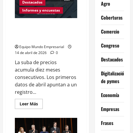
y
Destacados
Agro
se
enfila
Informes y encuestas
hacia
Coberturas
un
record
La inflación de marzo fue de
en
2026
Comercio
3,4% y acumuló 32,6%
interanual
Congreso
Equipo Mundo Empresarial
14 de abril de 2026
0
Destacados
La suba de precios
acumula diez meses
Digitalización
consecutivos. Los primeros
de pymes
datos de abril apuntan a un
registro...
Economía
Leer
Leer Más
más
Empresas
acerca
de
La
Frases
inflación
de
marzo