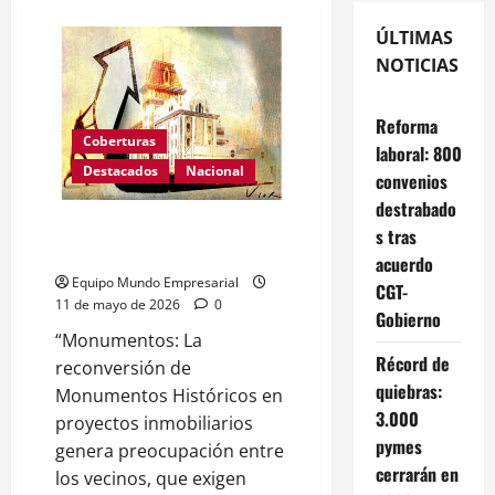
ÚLTIMAS
NOTICIAS
Reforma
Coberturas
laboral: 800
Destacados
Nacional
convenios
destrabado
Demuelen la histórica fabrica de
s tras
Bieckert
acuerdo
Equipo Mundo Empresarial
CGT-
11 de mayo de 2026
0
Gobierno
“Monumentos: La
Récord de
reconversión de
quiebras:
Monumentos Históricos en
3.000
proyectos inmobiliarios
pymes
genera preocupación entre
cerrarán en
los vecinos, que exigen