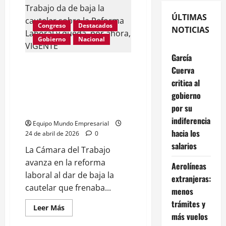
ÚLTIMAS
Congreso
Destacados
NOTICIAS
Gobierno
Nacional
García
ULTIMO MOMENTO: La Cámara
Cuerva
del Trabajo da de baja la
critica al
cautelar sobre la Reforma
gobierno
Laboral y queda, por ahora,
por su
VIGENTE
indiferencia
Equipo Mundo Empresarial
hacia los
24 de abril de 2026
0
salarios
La Cámara del Trabajo
avanza en la reforma
Aerolíneas
laboral al dar de baja la
extranjeras:
cautelar que frenaba...
menos
trámites y
Leer
Leer Más
más
más vuelos
acerca