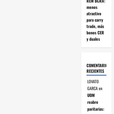
REM BCRA:
menos
atractivo
para carry
trade, más
bonos CER
y duales
COMENTARIOS
RECIENTES
LOVATO
GARCA
en
UOM
reabre
paritarias: