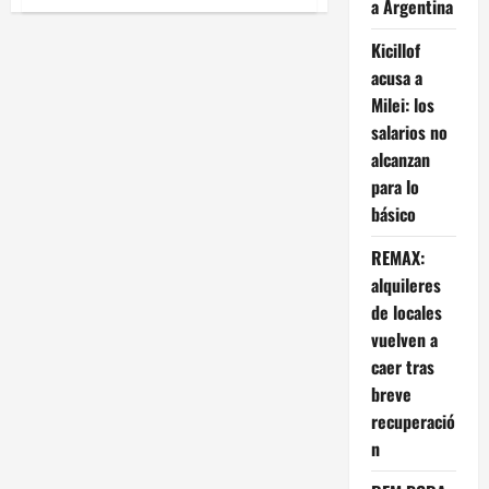
a Argentina
de
ULTIMO
MOMENTO:
Kicillof
La
Cámara
acusa a
del
Trabajo
Milei: los
da
de
salarios no
baja
alcanzan
la
cautelar
para lo
sobre
la
básico
Reforma
Laboral
y
REMAX:
queda,
por
alquileres
ahora,
de locales
VIGENTE
vuelven a
caer tras
breve
recuperació
n