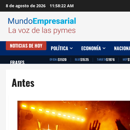
Saltar
8 de agosto de 2026
11:58:23 AM
al
contenido
NOTICIAS DE HOY
POLÍTICA
ECONOMÍA
NACION
|
|
|
$1520
$1525
$1976
$
OFICIAL
BLUE
TARJETA
MEP
FRASES
Antes