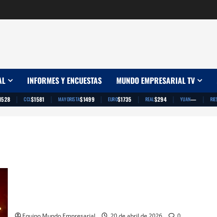
AL
INFORMES Y ENCUESTAS
MUNDO EMPRESARIAL TV
|
|
|
|
|
|
1528
$1581
$1499
$1735
$294
—
CCL
MAYORISTA
EURO
REAL
YUAN
RIE
Oh my god
Equipo Mundo Empresarial
20 de abril de 2026
0