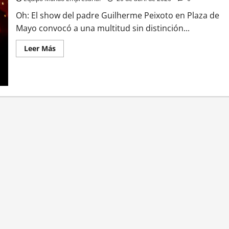
Oh: El show del padre Guilherme Peixoto en Plaza de
Mayo convocó a una multitud sin distinción...
Leer
Leer Más
más
acerca
de
Oh
my
god