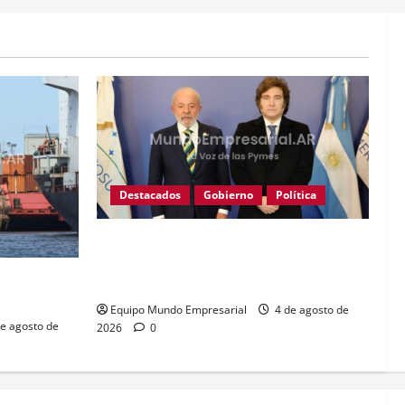
Destacados
Gobierno
Política
GRAVE: Brasil confirmó que no enviará
embajador a la Argentina mientras sigan
uques
los ataques de Milei
terior
Equipo Mundo Empresarial
4 de agosto de
e agosto de
2026
0