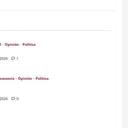
l
Opinión
Política
entramado productivo frente al individualismo externo
e 2026
1
conomía
Opinión
Política
 $1500 MILEI GANA ELECCIONES, A $2500 PIERDE» Alvarez
e 2026
0
nómica: La Nueva Batalla por la Independencia