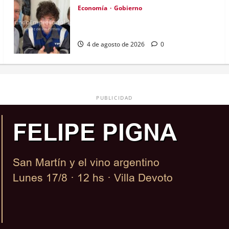
Economía
Gobierno
Diputados aceleran debate sobre
Inocencia Fiscal II y reforma del BCRA
4 de agosto de 2026
0
PUBLICIDAD