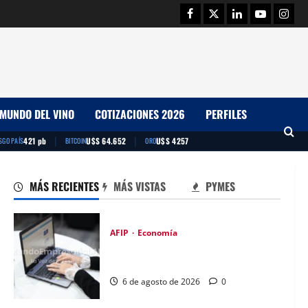
Facebook
Twitter
Linkedin
Youtube
Insta
MUNDO DEL VINO
COTIZACIONES 2026
PERFILES
|
|
421 pb
U$S 64.652
U$S 4257
SGO PAÍS
BITCOIN
ORO
MÁS RECIENTES
MÁS VISTAS
PYMES
AFIP
Economía
Ganancias: posible prórroga de un
mes en la declaración
6 de agosto de 2026
0