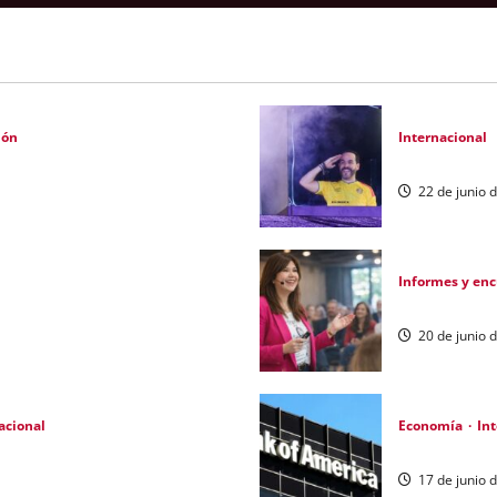
ión
Internacional
6: desafíos y políticas urgentes
Abelardo de l
22 de junio 
Informes y en
 $60 millones diarios
IA redefine r
20 de junio 
acional
Economía
In
 de EE.UU.
Deuda argenti
17 de junio 