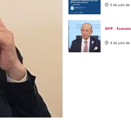
6 de julio d
AFIP
Econom
Nuevo proyect
4 de julio d