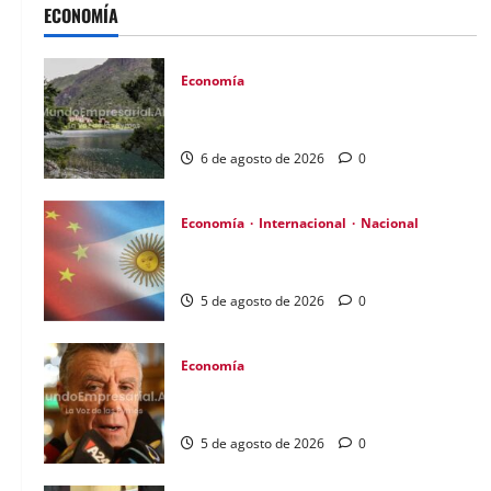
ECONOMÍA
Economía
Extranjeros controlan 13 millones de
hectáreas en Argentina
6 de agosto de 2026
0
Economía
Internacional
Nacional
Renovación del acuerdo de swap entre
Argentina y China
5 de agosto de 2026
0
Economía
Consumo en picada: pymes en alerta por
caída del 14% en ventas
5 de agosto de 2026
0