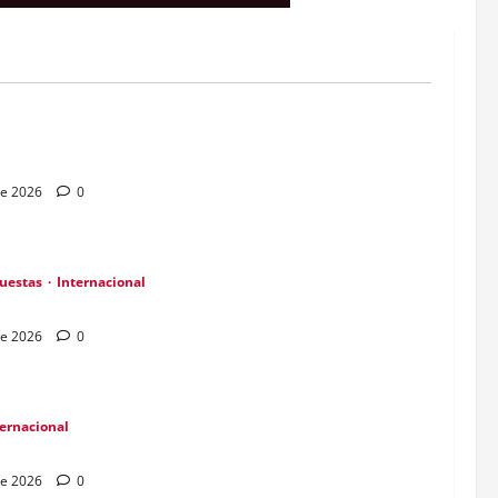
a Espriella gana presidencia con 49,66% de
de 2026
0
cuestas
Internacional
oles laborales; liderazgo humano es clave
de 2026
0
ternacional
na: dos mejoras y un desafío económico
de 2026
0