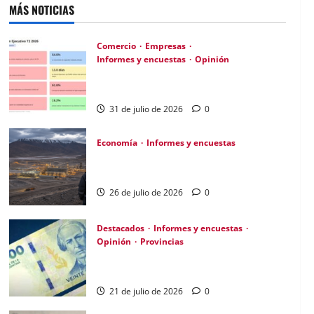
MÁS NOTICIAS
Comercio
Empresas
Informes y encuestas
Opinión
A la mitad de las pymes argentinas les va
mal según la ENAC
31 de julio de 2026
0
Economía
Informes y encuestas
Empleo formal en caída: 182.456 puestos
menos desde 2023
26 de julio de 2026
0
Destacados
Informes y encuestas
Opinión
Provincias
En lo que va de la gestión de Milei
Córdoba perdió casi 5000 empresas
21 de julio de 2026
0