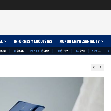
AL
INFORMES Y ENCUESTAS
MUNDO EMPRESARIAL TV
|
|
|
|
|
|
$1523
$1576
$1497
$1732
$291
—
CCL
MAYORISTA
EURO
REAL
YUAN
RIE