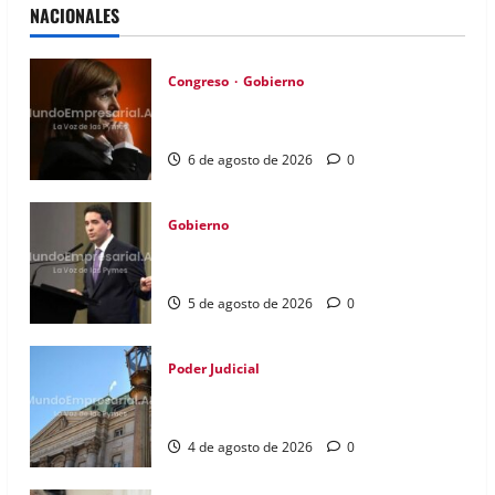
NACIONALES
Congreso
Gobierno
Gobierno retira extranjerización de
tierras por falta de apoyo
6 de agosto de 2026
0
Gobierno
Gobierno aplicará sanciones por paro
portuario que paraliza logística
5 de agosto de 2026
0
Poder Judicial
Justicia frena conversión del Banco
Nación en sociedad anónima
4 de agosto de 2026
0