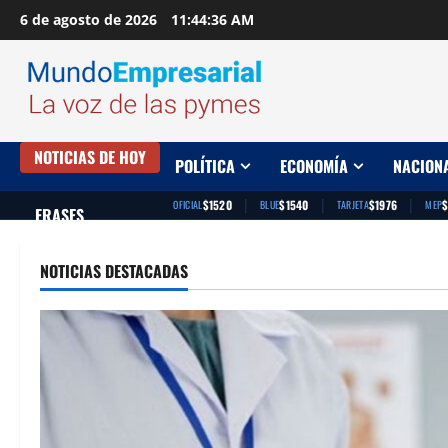
Saltar
6 de agosto de 2026
11:44:37 AM
al
contenido
NOTICIAS DE HOY
POLÍTICA
ECONOMÍA
NACION
|
|
|
$1520
$1540
$1976
OFICIAL
BLUE
TARJETA
MEP
FRASES
NOTICIAS DESTACADAS