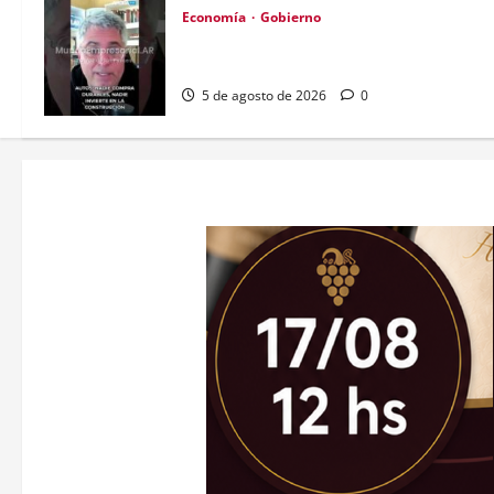
Economía
Gobierno
Dolarización: la economía real se paraliza
y las pymes sufren
5 de agosto de 2026
0