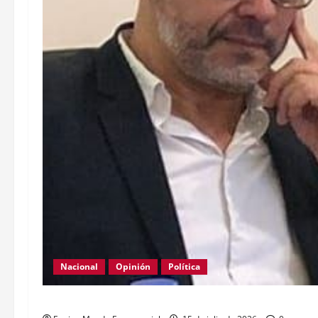
Nacional
Opinión
Política
La patria es una mala costumbre, a veces necesaria