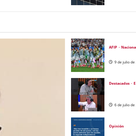
AFIP
Naciona
Despertar el 
9 de julio d
Destacados
E
«CON DÓLAR A
Agis
6 de julio d
Opinión
Soberanía Eco