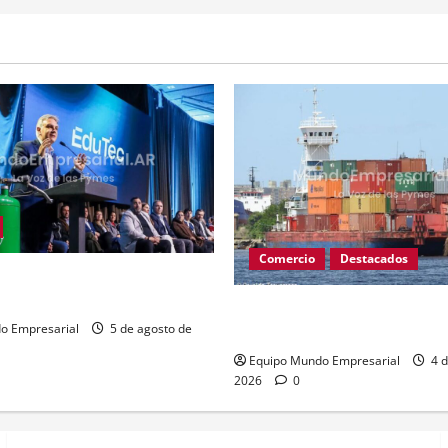
Comercio
Destacados
stina $3.500M a educación
ormación laboral
Paro de prácticos deja 140 b
varados y afecta comercio ex
o Empresarial
5 de agosto de
Equipo Mundo Empresarial
4 d
2026
0