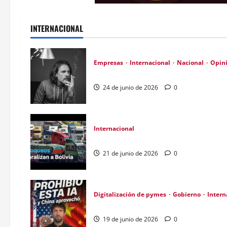
INTERNACIONAL
Empresas
Internacional
Nacional
Opin
Día Internacional de las PYMES en el 202
24 de junio de 2026
0
Internacional
Bloqueos en Bolivia generan pérdidas de
21 de junio de 2026
0
Digitalización de pymes
Gobierno
Intern
China lanza modelo IA gratuito tras veto
19 de junio de 2026
0