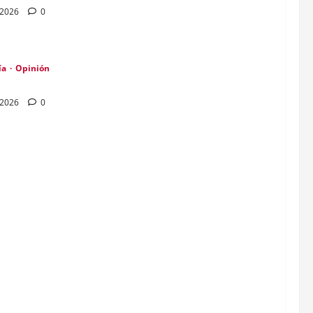
e 2026
0
ía
Opinión
o fiscal podría exteriorizar USD 50.000M
e 2026
0