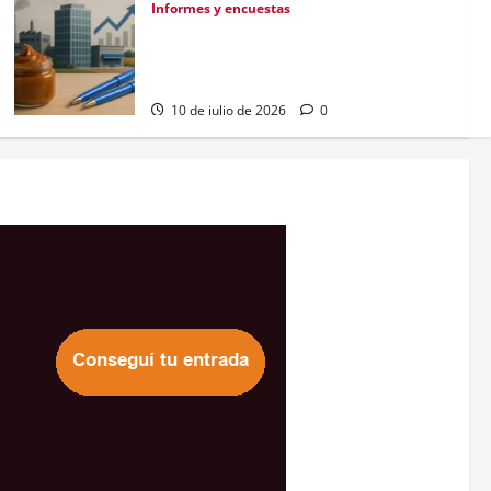
Informes y encuestas
¿Dulce de leche o biromes? ¿Cuales son
las únicas dos cosas a las que deberían
ocuparse los empresarios argentinos?
10 de julio de 2026
0