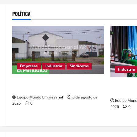
POLÍTICA
Empresas
Industria
Sindicatos
Industria
Adamobili cierra tras 60 años: 15
Córdoba de
empleados pierden su trabajo
técnica y f
Equipo Mundo Empresarial
6 de agosto de
Equipo Mund
2026
0
2026
0