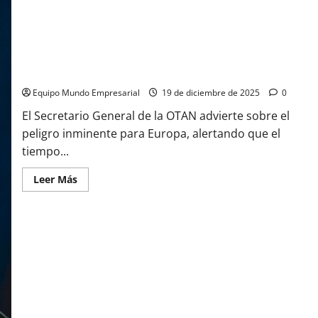
El jefe de la OTAN agita la guerra: «Somos el próximo objetivo
de Rusia»
Equipo Mundo Empresarial
19 de diciembre de 2025
0
El Secretario General de la OTAN advierte sobre el
peligro inminente para Europa, alertando que el
tiempo...
Leer
Leer Más
más
acerca
de
El
jefe
de
la
OTAN
agita
la
guerra:
«Somos
el
próximo