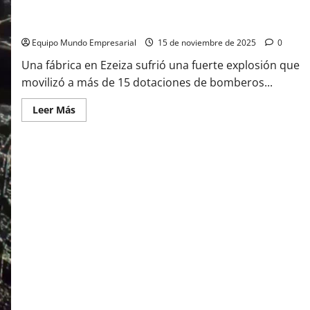
Impresionante explosión industrial en Ezeiza desde el aire
Equipo Mundo Empresarial
15 de noviembre de 2025
0
Una fábrica en Ezeiza sufrió una fuerte explosión que
movilizó a más de 15 dotaciones de bomberos...
Leer
Leer Más
más
acerca
de
Impresionante
explosión
industrial
en
Ezeiza
desde
el
aire