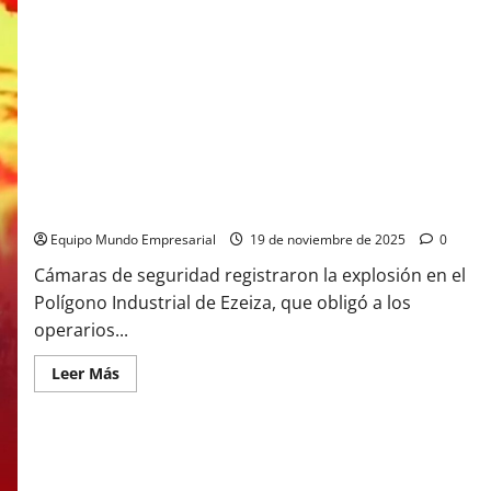
Así fue el momento exacto de la explosión en polígono
industrial de Ezeiza
Equipo Mundo Empresarial
19 de noviembre de 2025
0
Cámaras de seguridad registraron la explosión en el
Polígono Industrial de Ezeiza, que obligó a los
operarios...
Leer
Leer Más
más
acerca
de
Así
fue
el
momento