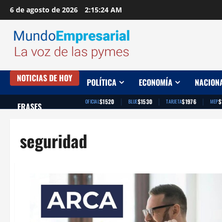
Saltar
6 de agosto de 2026
2:15:25 AM
al
contenido
NOTICIAS DE HOY
POLÍTICA
ECONOMÍA
NACION
|
|
|
$1520
$1530
$1976
$
OFICIAL
BLUE
TARJETA
MEP
FRASES
seguridad