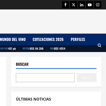
Facebook
Twitter
Linkedin
Youtube
Insta
MUNDO DEL VINO
COTIZACIONES 2026
PERFILES
|
|
421 pb
U$S 64.350
U$S 4254
SGO PAÍS
BITCOIN
ORO
BUSCAR
Buscar
ÚLTIMAS NOTICIAS