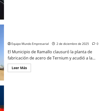
objetivo
de
Rusia»
Ramallo: Clausuran la planta de Techint
Equipo Mundo Empresarial
2 de diciembre de 2025
0
El Municipio de Ramallo clausuró la planta de
fabricación de acero de Ternium y acudió a la...
Leer
Leer Más
más
acerca
de
Ramallo:
Clausuran
la
planta
de
Techint