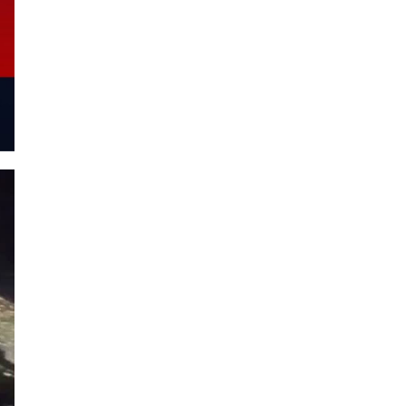
exacto
de
la
explosión
en
polígono
industrial
de
Ezeiza