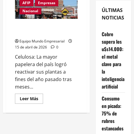
AFIP
Empresas
ÚLTIMAS
Nacional
NOTICIAS
Celulosa Argentina en crisis
total: perdió $99.000 millones
Cobre
supera los
Equipo Mundo Empresarial
15 de abril de 2026
0
u$s14.000:
el metal
Celulosa: La mayor
clave para
papelera del país logró
la
reactivar sus plantas a
inteligencia
fines del año pasado tras
artificial
meses...
Consumo
Leer
Leer Más
más
en picada:
acerca
de
75% de
Celulosa
Argentina
rubros
en
estancados
crisis
total: