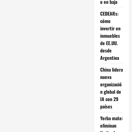
o en baja
perdió
$99.000
millones
CEDEARs:
cómo
invertir en
inmuebles
de EE.UU.
desde
Argentina
China lidera
nueva
organizació
n global de
IA con 29
países
Yerba mate:
eliminan