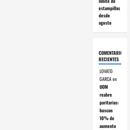
límite de
estampillas
desde
agosto
COMENTARIOS
RECIENTES
LOVATO
GARCA
en
UOM
reabre
paritarias:
buscan
10% de
aumento