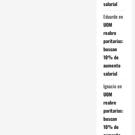
salarial
Eduardo
en
UOM
reabre
paritarias:
buscan
10% de
aumento
salarial
Ignacio
en
UOM
reabre
paritarias:
buscan
10% de
aumento