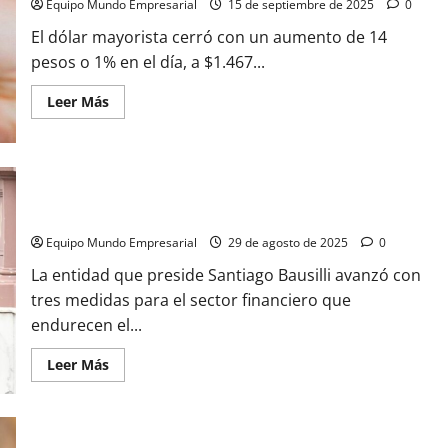
Equipo Mundo Empresarial
15 de septiembre de 2025
0
El dólar mayorista cerró con un aumento de 14
pesos o 1% en el día, a $1.467...
Leer
Leer Más
más
acerca
de
Dólar
cripto
en
El BCRA obliga a los bancos a vender dólar futuro y envía una
plena
corrida
señal de devaluación
a
un
Equipo Mundo Empresarial
29 de agosto de 2025
0
paso
de
La entidad que preside Santiago Bausilli avanzó con
los
$1500,
tres medidas para el sector financiero que
el
endurecen el...
oficial
se
parapeta
Leer
Leer Más
en
más
$1.475
acerca
de
El
BCRA
obliga