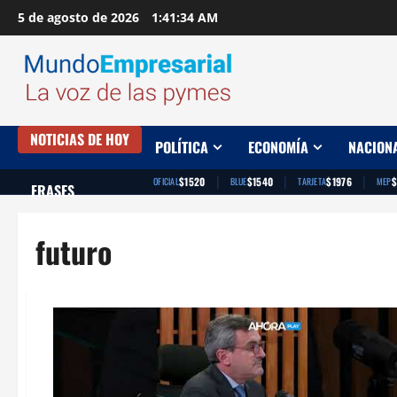
Saltar
5 de agosto de 2026
1:41:35 AM
al
contenido
NOTICIAS DE HOY
POLÍTICA
ECONOMÍA
NACION
|
|
|
$1520
$1540
$1976
$
OFICIAL
BLUE
TARJETA
MEP
FRASES
futuro