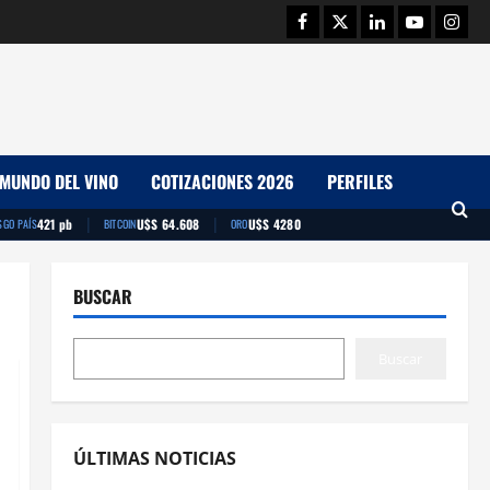
Facebook
Twitter
Linkedin
Youtube
Insta
MUNDO DEL VINO
COTIZACIONES 2026
PERFILES
|
|
421 pb
U$S 64.608
U$S 4280
SGO PAÍS
BITCOIN
ORO
BUSCAR
Buscar
ÚLTIMAS NOTICIAS