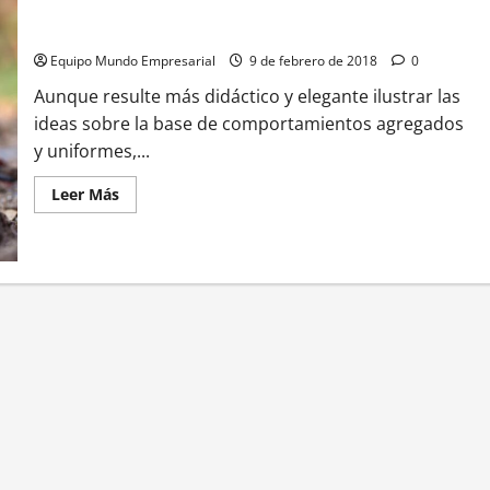
a
Sin empresas no hay futuro
los
bancos
a
Equipo Mundo Empresarial
9 de febrero de 2018
0
vender
dólar
Aunque resulte más didáctico y elegante ilustrar las
futuro
ideas sobre la base de comportamientos agregados
y
envía
y uniformes,...
una
señal
de
Leer
Leer Más
devaluación
más
acerca
de
Sin
empresas
no
hay
futuro