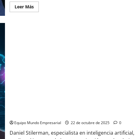
Leer
Leer Más
más
acerca
de
Trump
prevé
«un
futuro
fantástico»
con
China
y
Xi
propuso
ser
«socios,
no
rivales»
La IA, ¿cómo evoluciona? «El 85% de todo nuestro trabajo va
a desaparecer» — Daniel Stilerman
Equipo Mundo Empresarial
22 de octubre de 2025
0
Daniel Stilerman, especialista en inteligencia artificial,