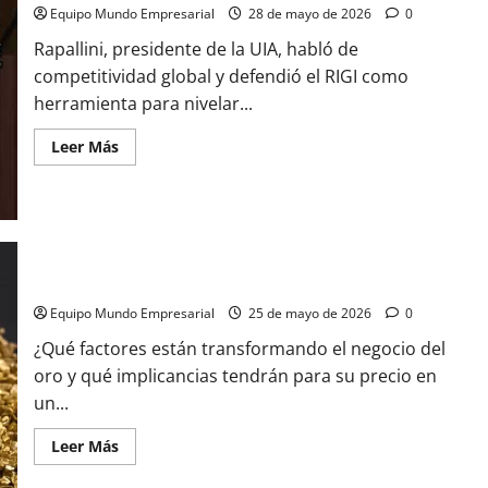
Equipo Mundo Empresarial
28 de mayo de 2026
0
Rapallini, presidente de la UIA, habló de
competitividad global y defendió el RIGI como
herramienta para nivelar...
Leer
Leer Más
más
acerca
de
Rapallini
de
la
UIA
se
¿Qué le depara el futuro al negocio global del oro?
olvidó
de
las
Equipo Mundo Empresarial
25 de mayo de 2026
0
industrias
pymes
¿Qué factores están transformando el negocio del
y
oro y qué implicancias tendrán para su precio en
se
centra
un...
en
la
política
Leer
Leer Más
más
acerca