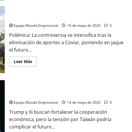
de
¿Qué
le
depara
Polémica por el futuro de Coviar
el
futuro
al
Equipo Mundo Empresarial
16 de mayo de 2026
0
negocio
global
Polémica: La controversia se intensifica tras la
del
oro?
eliminación de aportes a Coviar, poniendo en jaque
el futuro...
Leer
Leer Más
más
acerca
de
Polémica
por
el
Trump prevé «un futuro fantástico» con China y Xi propuso
futuro
ser «socios, no rivales»
de
Coviar
Equipo Mundo Empresarial
14 de mayo de 2026
0
Trump y Xi buscan fortalecer la cooperación
económica, pero la tensión por Taiwán podría
complicar el futuro...