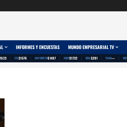
AL
INFORMES Y ENCUESTAS
MUNDO EMPRESARIAL TV
|
|
|
|
|
|
1523
$1576
$1497
$1732
$291
—
CCL
MAYORISTA
EURO
REAL
YUAN
RIE
Rapallini de la UIA se olvidó de las industrias pymes y se
centra en la política