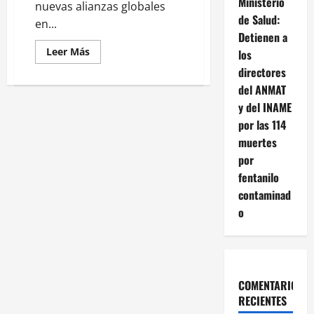
Ministerio
nuevas alianzas globales
de Salud:
en...
Detienen a
Leer
Leer Más
los
más
acerca
directores
de
del ANMAT
Mariana
Mazzucato:
y del INAME
“Los
años
por las 114
de
hegemonía
muertes
de
por
Estados
Unidos
fentanilo
han
terminado,
contaminad
estamos
viendo
o
el
final
del
Imperio
Romano”
COMENTARIOS
RECIENTES