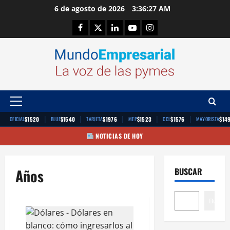
Saltar
6 de agosto de 2026
3:36:27 AM
al
Facebook
Twitter
Linkedin
Youtube
Instagram
contenido
Menú
principal
|
|
|
|
|
$1520
$1540
$1976
$1523
$1576
$14
OFICIAL
BLUE
TARJETA
MEP
CCL
MAYORISTA
NOTICIAS DE HOY
Años
BUSCAR
Buscar