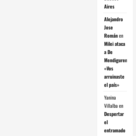
Aires
Alejandro
Jose
Román
en
Milei ataca
a De
Mendiguren:
«Vos
arruinaste
el país»
Yanina
Villalba
en
Despertar
el
entramado