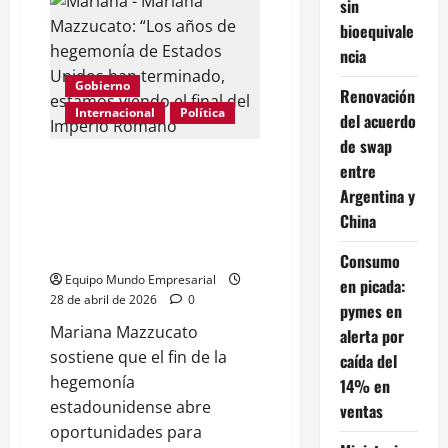
sin
en
blanco:
bioequivale
cómo
ingresarlos
ncia
al
banco
Gobierno
Renovación
sin
problemas
Internacional
Política
del acuerdo
y
evitar
de swap
fiscalizaciones
Mariana Mazzucato: “Los años
de
entre
ARCA
de hegemonía de Estados
Argentina y
Unidos han terminado, estamos
China
viendo el final del Imperio
Romano”
Consumo
Equipo Mundo Empresarial
en picada:
28 de abril de 2026
0
pymes en
Mariana Mazzucato
alerta por
sostiene que el fin de la
caída del
hegemonía
14% en
estadounidense abre
ventas
oportunidades para