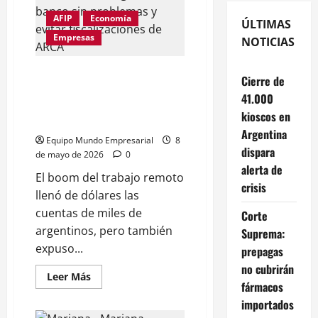
AFIP
Economía
ÚLTIMAS
Empresas
NOTICIAS
Dólares en blanco: cómo
Cierre de
ingresarlos al banco sin
41.000
problemas y evitar
kioscos en
fiscalizaciones de ARCA
Argentina
Equipo Mundo Empresarial
8
dispara
de mayo de 2026
0
alerta de
El boom del trabajo remoto
crisis
llenó de dólares las
cuentas de miles de
Corte
argentinos, pero también
Suprema:
expuso...
prepagas
no cubrirán
Leer
Leer Más
fármacos
más
acerca
importados
de
Dólares