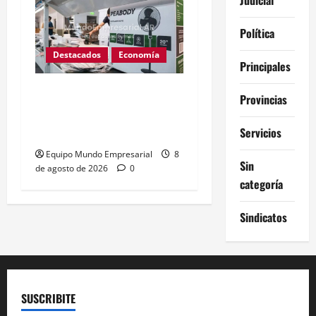
Política
Destacados
Economía
Principales
Peabody cierra planta en
Provincias
Argentina: 350 empleos
en riesgo
Servicios
Equipo Mundo Empresarial
8
Sin
de agosto de 2026
0
categoría
Sindicatos
SUSCRIBITE