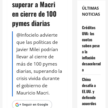
superar a Macri
ÚLTIMAS
en cierre de 100
NOTICIAS
pymes diarias
Créditos
UVA: las
@Infocielo advierte
cuotas
que las políticas de
suben pese
Javier Milei podrían
a la
llevar al cierre de
inflación
más de 100 pymes
desacelerad
a
diarias, superando la
crisis vivida durante
China
el gobierno de
desafía a
EE.UU. y
Mauricio Macri.
defiende
acuerdos
+ Seguir en Google