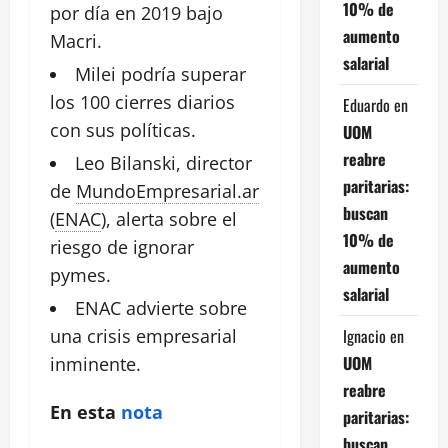
10% de
por día en 2019 bajo
aumento
Macri
.
salarial
Milei podría superar
los 100
cierres
diarios
Eduardo
en
con sus políticas.
UOM
reabre
Leo Bilanski
, director
paritarias:
de
MundoEmpresarial.ar
buscan
(
ENAC
),
alerta
sobre el
10% de
riesgo de ignorar
aumento
pymes.
salarial
ENAC advierte sobre
Ignacio
en
una crisis
empresarial
UOM
inminente.
reabre
En esta
nota
paritarias:
buscan