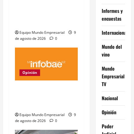
Ahora Caputo dice que no
Informes y
le dijo a los industriales
encuestas
«tarado»
Internacional
Equipo Mundo Empresarial
9
de agosto de 2026
0
Mundo del
vino
Mundo
Opinión
Empresarial
TV
China lidera nueva
organización global de IA
Nacional
con 29 países
Opinión
Equipo Mundo Empresarial
9
de agosto de 2026
0
Poder
Judicial