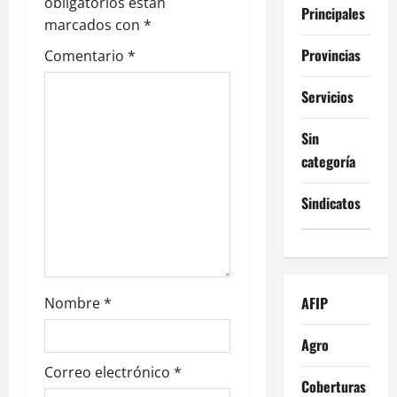
n
obligatorios están
Principales
marcados con
*
d
Provincias
Comentario
*
e
Servicios
e
Sin
n
categoría
t
Sindicatos
r
a
d
AFIP
Nombre
*
a
Agro
s
Correo electrónico
*
Coberturas