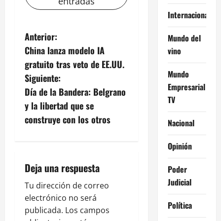
entradas
Internacional
N
Anterior:
Mundo del
China lanza modelo IA
vino
a
gratuito tras veto de EE.UU.
Mundo
v
Siguiente:
Empresarial
Día de la Bandera: Belgrano
e
TV
y la libertad que se
g
construye con los otros
Nacional
a
Opinión
c
Deja una respuesta
Poder
i
Judicial
Tu dirección de correo
electrónico no será
ó
Política
publicada.
Los campos