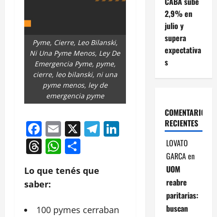
CABA sube
2,9% en
julio y
supera
Pyme, Cierre, Leo Bilanski,
expectativa
Ni Una Pyme Menos, Ley De
s
Emergencia Pyme, pyme,
cierre, leo bilanski, ni una
pyme menos, ley de
emergencia pyme
COMENTARIOS
RECIENTES
Facebook
Email
X
Telegram
LinkedIn
Threads
WhatsApp
Compartir
LOVATO
GARCA
en
UOM
Lo que tenés que
reabre
saber:
paritarias:
buscan
100 pymes cerraban