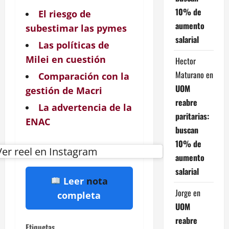
10% de
El riesgo de
aumento
subestimar las pymes
salarial
Las políticas de
Milei en cuestión
Hector
Maturano
en
Comparación con la
UOM
gestión de Macri
reabre
La advertencia de la
paritarias:
ENAC
buscan
10% de
Ver reel en Instagram
aumento
salarial
Leer
nota
Jorge
en
completa
UOM
reabre
Etiquetas