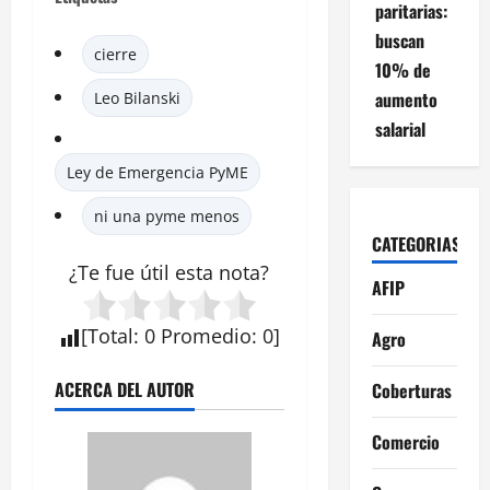
paritarias:
buscan
cierre
10% de
aumento
Leo Bilanski
salarial
Ley de Emergencia PyME
ni una pyme menos
CATEGORIAS
¿Te fue útil esta nota?
AFIP
[
Total
:
0
Promedio
:
0
]
Agro
ACERCA DEL AUTOR
Coberturas
Comercio