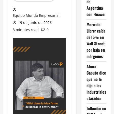
de
Argentina
con Huawei
Equipo Mundo Empresarial
19 de junio de 2026
Mercado
3 minutes read
0
Libre: caída
del 5% en
Wall Street
por baja en
márgenes
Ahora
Caputo dice
que no le
dijo a los
industriales
«tarado»
Inflación en