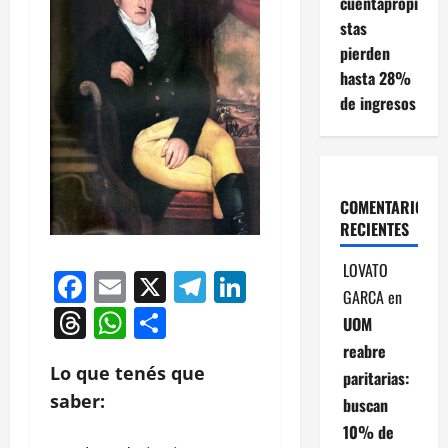
cuentapropi
stas
pierden
hasta 28%
de ingresos
COMENTARIOS
RECIENTES
LOVATO
Facebook
Email
X
Telegram
LinkedIn
GARCA
en
Threads
WhatsApp
Compartir
UOM
reabre
Lo que tenés que
paritarias:
saber:
buscan
10% de