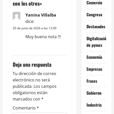
Comercio
con los otros
»
n
Congreso
Yanina Villalba
d
dice:
Destacados
e
20 de junio de 2026 a las 12:09
Muy buena nota !!!
Digitalización
e
de pymes
RESPONDER
n
Economía
t
Deja una respuesta
Empresas
r
Tu dirección de correo
electrónico no será
Frases
a
publicada.
Los campos
d
Gobierno
obligatorios están
marcados con
*
a
Industria
Comentario
*