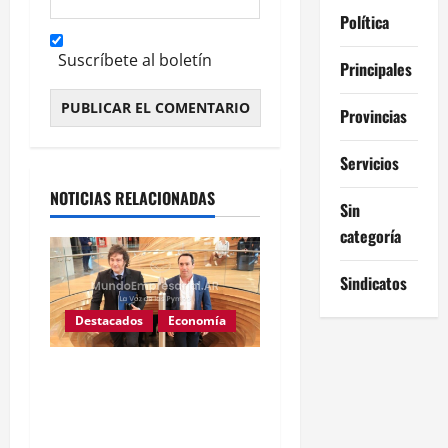
Política
Suscríbete al boletín
Principales
Provincias
Alternative:
Servicios
NOTICIAS RELACIONADAS
Sin
categoría
Sindicatos
Destacados
Economía
Mercado Libre: subsidios
de $68 mil millones y
desplome de acciones