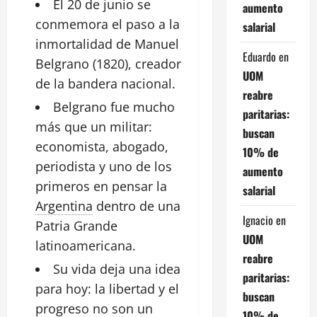
El 20 de junio se
aumento
conmemora el paso a la
salarial
inmortalidad de
Manuel
Eduardo
en
Belgrano
(1820), creador
UOM
de la bandera nacional.
reabre
Belgrano fue mucho
paritarias:
más que un militar:
buscan
economista
, abogado,
10% de
periodista y uno de los
aumento
primeros en pensar la
salarial
Argentina
dentro de una
Ignacio
en
Patria Grande
UOM
latinoamericana.
reabre
Su vida deja una
idea
paritarias:
para hoy: la libertad y el
buscan
progreso no son un
10% de