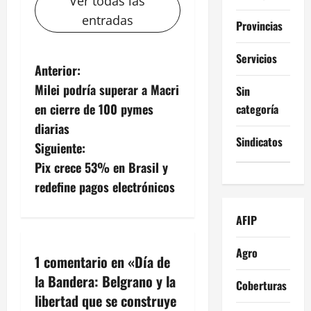
Ver todas las
entradas
Provincias
Servicios
N
Anterior:
Milei podría superar a Macri
Sin
a
en cierre de 100 pymes
categoría
v
diarias
Sindicatos
Siguiente:
e
Pix crece 53% en Brasil y
g
redefine pagos electrónicos
a
AFIP
c
Agro
1 comentario en «
Día de
i
la Bandera: Belgrano y la
Coberturas
libertad que se construye
ó