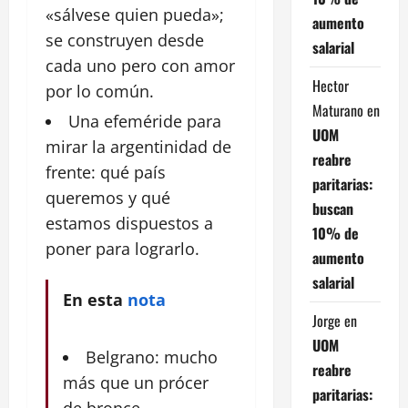
«sálvese quien pueda»;
aumento
se construyen desde
salarial
cada uno pero con amor
Hector
por lo común.
Maturano
en
Una efeméride para
UOM
mirar la argentinidad de
reabre
frente: qué país
paritarias:
queremos y qué
buscan
estamos dispuestos a
10% de
poner para lograrlo.
aumento
salarial
En esta
nota
Jorge
en
UOM
Belgrano: mucho
reabre
más que un prócer
paritarias: