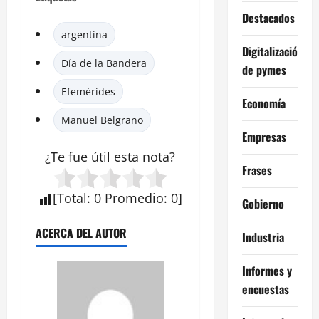
Destacados
argentina
Digitalización
Día de la Bandera
de pymes
Efemérides
Economía
Manuel Belgrano
Empresas
¿Te fue útil esta nota?
Frases
[
Total
:
0
Promedio
:
0
]
Gobierno
ACERCA DEL AUTOR
Industria
Informes y
encuestas