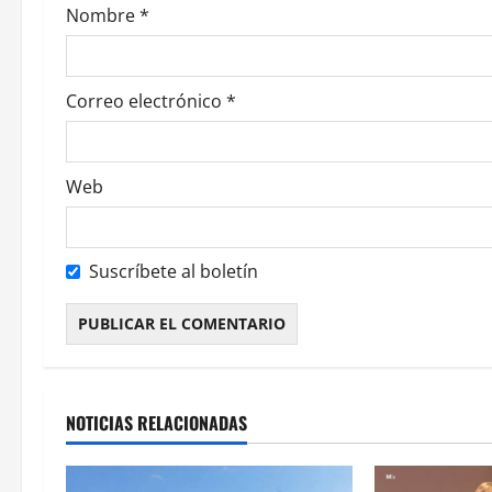
Nombre
*
n
t
Correo electrónico
*
r
a
Web
d
a
Suscríbete al boletín
s
Alternative:
NOTICIAS RELACIONADAS