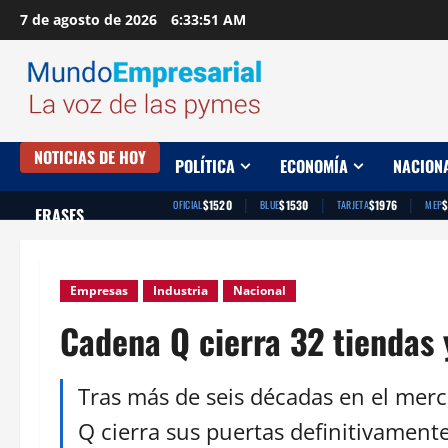
Saltar
7 de agosto de 2026
6:33:52 AM
al
contenido
NOTICIAS DE HOY
POLÍTICA
ECONOMÍA
NACION
|
|
|
$1520
$1530
$1976
OFICIAL
BLUE
TARJETA
MEP
FRASES
Empresas
Industria
Nacional
Cadena Q cierra 32 tiendas
Tras más de seis décadas en el mer
Q cierra sus puertas definitivamente