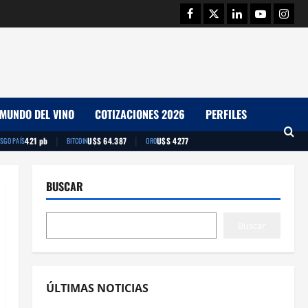
Facebook
Twitter
Linkedin
Youtube
Insta
MUNDO DEL VINO
COTIZACIONES 2026
PERFILES
|
|
421 pb
U$S 64.387
U$S 4277
ESGO PAÍS
BITCOIN
ORO
BUSCAR
Buscar
ÚLTIMAS NOTICIAS