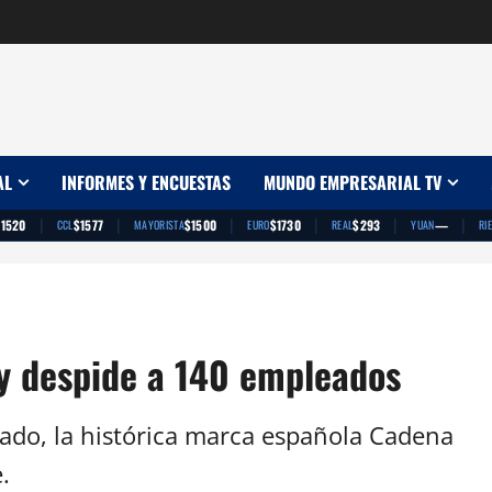
AL
INFORMES Y ENCUESTAS
MUNDO EMPRESARIAL TV
|
|
|
|
|
|
$1520
$1577
$1500
$1730
$293
—
CCL
MAYORISTA
EURO
REAL
YUAN
RI
 y despide a 140 empleados
cado, la histórica marca española Cadena
.