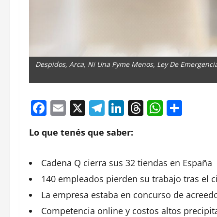
Despidos, Arca, Ni Una Pyme Menos, Ley De Emergencia
Facebook
Email
X
Telegram
LinkedIn
Threads
Whats
Comp
Lo que tenés que saber:
Cadena
Q cierra sus 32 tiendas en España
140
empleados
pierden su trabajo tras el c
La
empresa
estaba en concurso de acreed
Competencia
online
y costos altos precipit