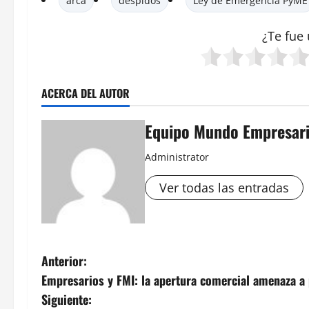
arca
despidos
Ley de Emergencia PyME
¿Te fue 
ACERCA DEL AUTOR
Equipo Mundo Empresari
Administrator
Ver todas las entradas
N
Anterior:
Empresarios y FMI: la apertura comercial amenaza a
a
Siguiente: