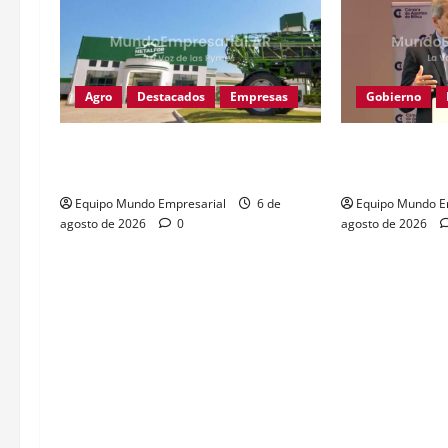
Agro
Destacados
Empresas
Gobierno
Metalfor recorta 225 empleos por
Caputo calific
caída del 60% en ventas
defensores de 
Equipo Mundo Empresarial
6 de
Equipo Mundo E
agosto de 2026
0
agosto de 2026