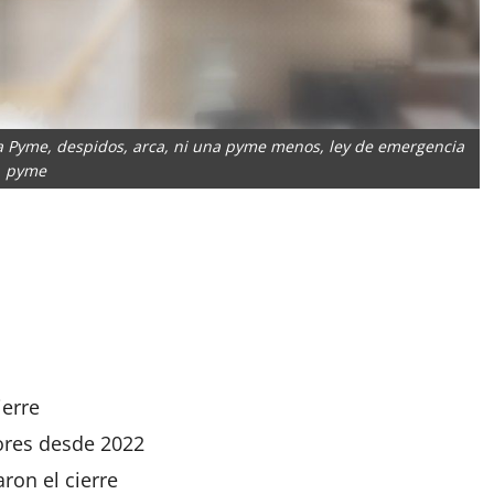
 Pyme, despidos, arca, ni una pyme menos, ley de emergencia
pyme
App
artir
ierre
ores desde 2022
aron el cierre