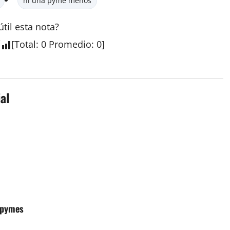
ni una pyme menos
útil esta nota?
[
Total
:
0
Promedio
:
0
]
al
 pymes