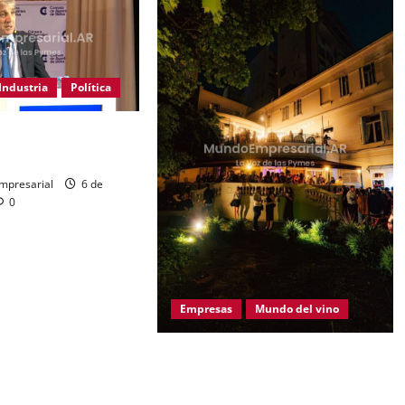
Industria
Política
a de «tarados» a
la industria
mpresarial
6 de
0
Empresas
Mundo del vino
Este Sábado 8 de Agosto se realiza
una nueva Convinart: el proyecto
que cambió la manera de vivir el