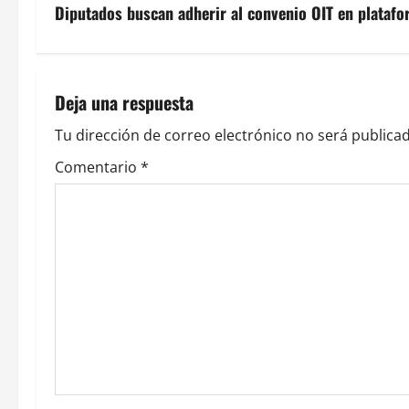
v
Diputados buscan adherir al convenio OIT en plataf
e
g
Deja una respuesta
a
Tu dirección de correo electrónico no será publicad
c
Comentario
*
i
ó
n
d
e
e