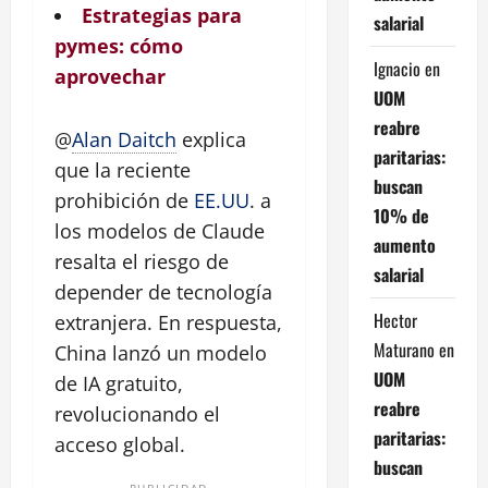
Estrategias para
salarial
pymes: cómo
Ignacio
en
aprovechar
UOM
reabre
@
Alan Daitch
explica
paritarias:
que la reciente
buscan
prohibición de
EE.UU
. a
10% de
los modelos de Claude
aumento
resalta el riesgo de
salarial
depender de tecnología
Hector
extranjera. En respuesta,
Maturano
en
China lanzó un modelo
UOM
de IA gratuito,
reabre
revolucionando el
paritarias:
acceso global.
buscan