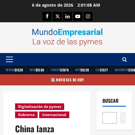
Saltar
6 de agosto de 2026
2:01:08 AM
al
Facebook
Twitter
Linkedin
Youtube
Instagram
contenido
Menú
principal
|
|
|
|
|
$1520
$1530
$1976
$1520
$1577
$15
OFICIAL
BLUE
TARJETA
MEP
CCL
MAYORISTA
NOTICIAS DE HOY
BUSCAR
Digitalización de pymes
Gobierno
Internacional
Buscar
China lanza