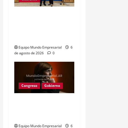
Gobierno recibe
préstamo de EE. UU. y
oculta 3,8 billones de
pesos
Equipo Mundo Empresarial
6
de agosto de 2026
0
Congreso
Gobierno
Gobierno retira
extranjerización de
tierras por falta de apoyo
Equipo Mundo Empresarial
6