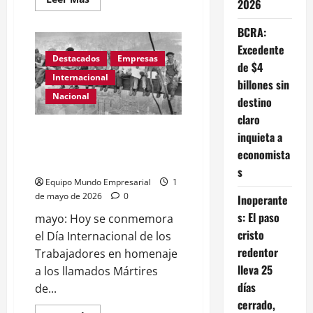
2026
más
acerca
de
BCRA:
«La
industria
Excedente
está
Destacados
Empresas
de $4
en
crisis
Internacional
billones sin
por
falta
Nacional
destino
de
condiciones
claro
económicas»
1 de mayo: Por qué se celebra
inquieta a
Federico
Rodriguez
el Día Internacional del Trabajo
economista
de
– Mundo Empresarial
CAYBIN
s
Equipo Mundo Empresarial
1
de mayo de 2026
0
Inoperante
s: El paso
mayo: Hoy se conmemora
cristo
el Día Internacional de los
redentor
Trabajadores en homenaje
lleva 25
a los llamados Mártires
días
de...
cerrado,