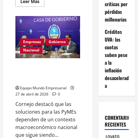
Leer
Leer Más
criticas por
más
acerca
pérdidas
de
1
millonarias
de
mayo:
Créditos
Por
qué
UVA: las
se
Empresas
Gobierno
celebra
cuotas
el
Nacional
Día
suben pese
Internacional
del
a la
Mendoza: Cornejo responde
Trabajo
inflación
–
sobre la crisis empresarial y
Mundo
desacelerad
Empresarial
traslada a Nación su resolución
a
Equipo Mundo Empresarial
27 de abril de 2026
0
Cornejo destacó que las
soluciones para las PyMEs
COMENTARIOS
dependen de un contexto
RECIENTES
macroeconómico nacional
que sigue siendo...
LOVATO