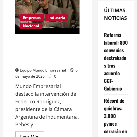
ÚLTIMAS
NOTICIAS
Empresas
Industria
Nacional
Reforma
«La industria está en crisis por
laboral: 800
falta de condiciones
convenios
económicas» Federico
destrabado
Rodriguez de CAYBIN
s tras
Equipo Mundo Empresarial
6
acuerdo
de mayo de 2026
0
CGT-
Mundo Empresarial
Gobierno
destacó la intervención de
Récord de
Federico Rodríguez,
quiebras:
presidente de la Cámara
3.000
Argentina de Indumentaria,
pymes
Bebés y...
cerrarán en
Leer
Leer Más