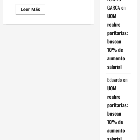
GARCA
en
Leer
Leer Más
más
UOM
acerca
de
reabre
Mendoza:
Cornejo
paritarias:
responde
sobre
buscan
la
crisis
10% de
empresarial
y
aumento
traslada
salarial
a
Nación
su
Eduardo
en
resolución
UOM
reabre
paritarias:
buscan
10% de
aumento
salarial