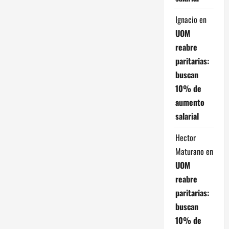
para
las
Ignacio
en
elecciones
del
UOM
2027
reabre
paritarias:
buscan
10% de
aumento
salarial
Hector
Maturano
en
UOM
reabre
paritarias:
buscan
10% de