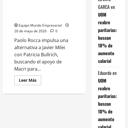
impulsa una alianza Macri
GARCA
en
Bullrich para las elecciones del
UOM
2027
reabre
Equipo Mundo Empresarial
paritarias:
26 de mayo de 2026
0
buscan
Paolo Rocca impulsa una
10% de
alternativa a Javier Milei
aumento
con Patricia Bullrich,
salarial
buscando el apoyo de
Macri para...
Eduardo
en
UOM
Leer
Leer Más
más
reabre
acerca
de
paritarias:
Todos
juegan:
buscan
Paolo
Rocca
10% de
impulsa
una
aumento
alianza
Macri
salarial
Bullrich