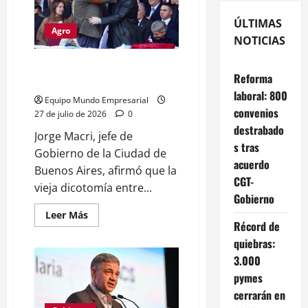
ÚLTIMAS
Agro
NOTICIAS
Jorge Macri y Milei: el campo
Reforma
como motor económico clave
laboral: 800
Equipo Mundo Empresarial
convenios
27 de julio de 2026
0
destrabado
Jorge Macri, jefe de
s tras
Gobierno de la Ciudad de
acuerdo
Buenos Aires, afirmó que la
CGT-
vieja dicotomía entre...
Gobierno
Leer
Leer Más
más
Récord de
acerca
quiebras:
de
Jorge
3.000
Macri
y
pymes
Milei:
el
cerrarán en
campo