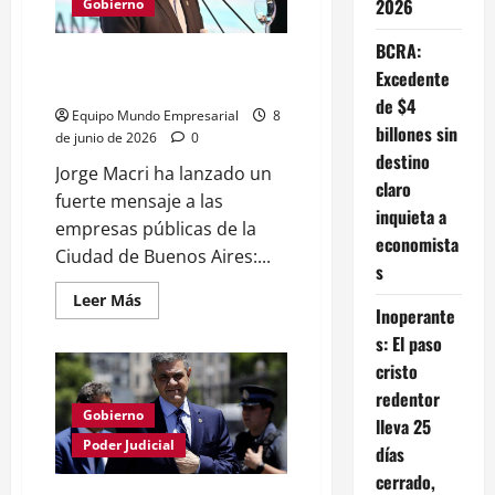
2026
como
Gobierno
motor
económico
BCRA:
clave
Jorge Macri exige transparencia
Excedente
total a empresas públicas
de $4
Equipo Mundo Empresarial
8
billones sin
de junio de 2026
0
destino
Jorge Macri ha lanzado un
claro
fuerte mensaje a las
inquieta a
empresas públicas de la
economista
Ciudad de Buenos Aires:...
s
Leer
Leer Más
Inoperante
más
acerca
s: El paso
de
Jorge
cristo
Macri
exige
redentor
transparencia
Gobierno
total
lleva 25
a
Poder Judicial
días
empresas
públicas
cerrado,