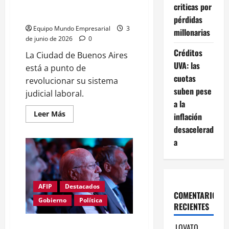
Justicia laboral porteña: 80
criticas por
juzgados y cambios claves
pérdidas
Equipo Mundo Empresarial
3
millonarias
de junio de 2026
0
Créditos
La Ciudad de Buenos Aires
UVA: las
está a punto de
cuotas
revolucionar su sistema
suben pese
judicial laboral.
a la
Leer
Leer Más
inflación
más
acerca
desacelerad
de
a
Justicia
laboral
porteña:
80
juzgados
y
cambios
AFIP
Destacados
claves
COMENTARIOS
Gobierno
Política
RECIENTES
Todos juegan: Paolo Rocca
LOVATO