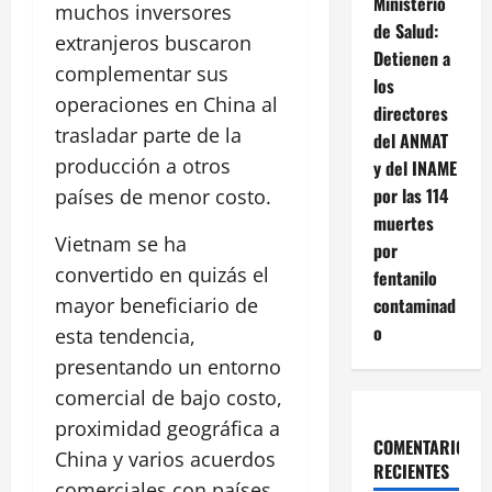
Ministerio
muchos inversores
de Salud:
extranjeros buscaron
Detienen a
complementar sus
los
operaciones en China al
directores
trasladar parte de la
del ANMAT
producción a otros
y del INAME
por las 114
países de menor costo.
muertes
Vietnam se ha
por
convertido en quizás el
fentanilo
contaminad
mayor beneficiario de
o
esta tendencia,
presentando un entorno
comercial de bajo costo,
proximidad geográfica a
COMENTARIOS
China y varios acuerdos
RECIENTES
comerciales con países