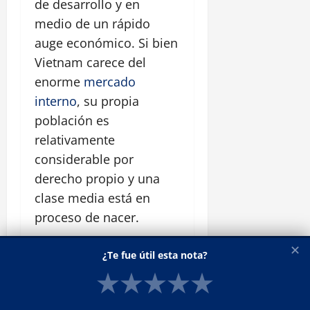
de desarrollo y en
medio de un rápido
auge económico. Si bien
Vietnam carece del
enorme
mercado
interno
, su propia
población es
relativamente
considerable por
derecho propio y una
clase media está en
proceso de nacer.
Una de las mayores
✕
¿Te fue útil esta nota?
desventajas actuales de
★
★
★
★
★
Vietnam, de hecho,
habla de su fortaleza.