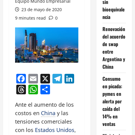
Equipo Mundo Empresarial
sin
bioequivale
23 de mayo de 2020
ncia
9 minutes read
0
Renovación
del acuerdo
de swap
entre
Argentina y
China
Facebook
Email
X
Telegram
LinkedIn
Consumo
en picada:
Threads
WhatsApp
Compartir
pymes en
alerta por
Ante el aumento de los
caída del
costos en
China
y las
14% en
tensiones comerciales
ventas
con los
Estados Unidos
,