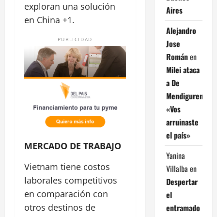
exploran una solución
Aires
en China +1.
Alejandro
PUBLICIDAD
Jose
Román
en
Milei ataca
a De
Mendiguren:
«Vos
arruinaste
el país»
MERCADO DE TRABAJO
Yanina
Vietnam tiene costos
Villalba
en
laborales competitivos
Despertar
en comparación con
el
otros destinos de
entramado