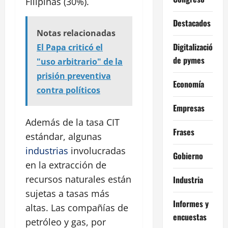
Filipinas (30%).
Destacados
Notas relacionadas
Digitalización
El Papa criticó el
de pymes
"uso arbitrario" de la
prisión preventiva
Economía
contra políticos
Empresas
Además de la tasa CIT
Frases
estándar, algunas
industrias
involucradas
Gobierno
en la extracción de
recursos naturales están
Industria
sujetas a tasas más
Informes y
altas. Las compañías de
encuestas
petróleo y gas, por