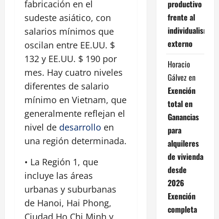
productivo
fabricación en el
frente al
sudeste asiático, con
individualismo
salarios mínimos que
externo
oscilan entre EE.UU. $
132 y EE.UU. $ 190 por
Horacio
mes. Hay cuatro niveles
Gálvez
en
diferentes de salario
Exención
mínimo en Vietnam, que
total en
generalmente reflejan el
Ganancias
nivel de
desarrollo
en
para
una región determinada.
alquileres
de vivienda
• La Región 1, que
desde
incluye las áreas
2026
urbanas y suburbanas
Exención
de Hanoi, Hai Phong,
completa
Ciudad Ho Chi Minh y