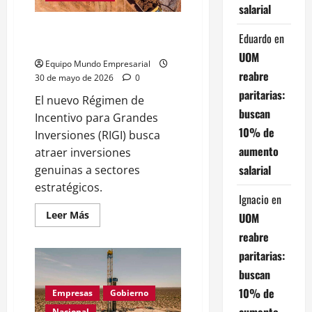
cuánto
salarial
se
gana
RIGI: ¿Inversiones nuevas o
Eduardo
en
solo relocalización?
UOM
Equipo Mundo Empresarial
reabre
30 de mayo de 2026
0
paritarias:
El nuevo Régimen de
buscan
Incentivo para Grandes
10% de
Inversiones (RIGI) busca
aumento
atraer inversiones
salarial
genuinas a sectores
estratégicos.
Ignacio
en
Leer
Leer Más
UOM
más
acerca
reabre
de
RIGI:
paritarias:
¿Inversiones
buscan
nuevas
o
10% de
solo
Empresas
Gobierno
relocalización?
aumento
Nacional