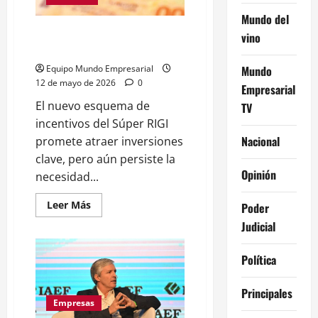
extranjeros
Mundo del
Súper RIGI: advierten que las
vino
inversiones llegarán
Equipo Mundo Empresarial
Mundo
12 de mayo de 2026
0
Empresarial
El nuevo esquema de
TV
incentivos del Súper RIGI
Nacional
promete atraer inversiones
clave, pero aún persiste la
Opinión
necesidad...
Leer
Leer Más
Poder
más
acerca
Judicial
de
Súper
RIGI:
Política
advierten
que
las
Principales
inversiones
llegarán
Empresas