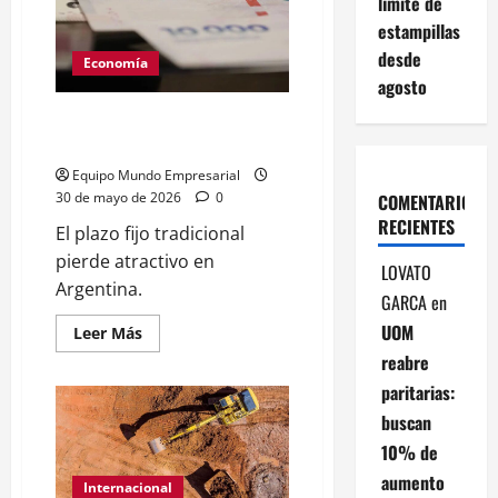
límite de
reglamentación
histórica
estampillas
para
el
desde
mercado
Economía
de
agosto
capitales
nacional
Plazo fijo: qué bancos pagan
más y cuánto se gana
Equipo Mundo Empresarial
30 de mayo de 2026
0
COMENTARIOS
RECIENTES
El plazo fijo tradicional
pierde atractivo en
LOVATO
Argentina.
GARCA
en
UOM
Leer
Leer Más
más
reabre
acerca
de
paritarias:
Plazo
fijo:
buscan
qué
bancos
10% de
pagan
más
aumento
y
Internacional