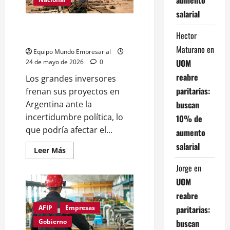
salarial
Los grandes capitales ven
Hector
peligrar la reelección de Milei
Maturano
en
Equipo Mundo Empresarial
UOM
24 de mayo de 2026
0
reabre
Los grandes inversores
paritarias:
frenan sus proyectos en
buscan
Argentina ante la
incertidumbre política, lo
10% de
que podría afectar el...
aumento
salarial
Leer
Leer Más
más
acerca
Jorge
en
de
Los
UOM
grandes
capitales
reabre
ven
peligrar
paritarias:
AFIP
Empresas
la
reelección
buscan
Gobierno
de