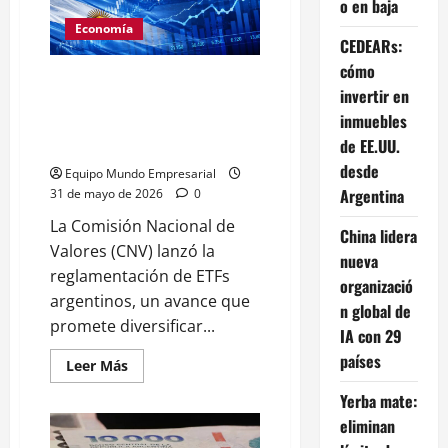
que
o en baja
vence
a
Economía
la
CEDEARs:
inflación
cómo
ETFs argentinos:
invertir en
reglamentación histórica para
inmuebles
el mercado de capitales
de EE.UU.
nacional
desde
Equipo Mundo Empresarial
Argentina
31 de mayo de 2026
0
La Comisión Nacional de
China lidera
Valores (CNV) lanzó la
nueva
reglamentación de ETFs
organizació
argentinos, un avance que
n global de
promete diversificar...
IA con 29
países
Leer
Leer Más
más
acerca
Yerba mate:
de
ETFs
eliminan
argentinos: