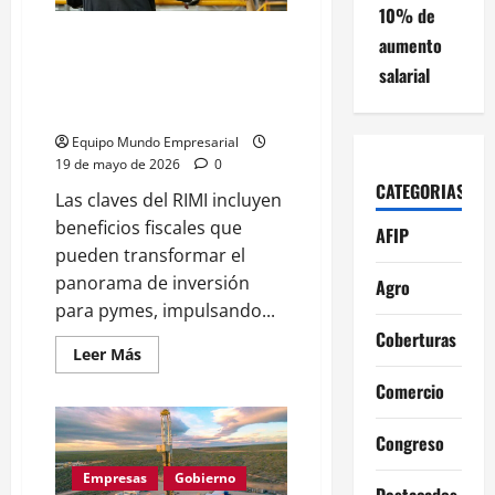
10% de
Milei
Las claves del RIMI para
aumento
inversiones productivas:
salarial
beneficios impositivos,
requisitos y controles
Equipo Mundo Empresarial
19 de mayo de 2026
0
CATEGORIAS
Las claves del RIMI incluyen
beneficios fiscales que
AFIP
pueden transformar el
panorama de inversión
Agro
para pymes, impulsando...
Coberturas
Leer
Leer Más
más
acerca
Comercio
de
Las
claves
Congreso
del
RIMI
para
Empresas
Gobierno
Destacados
inversiones