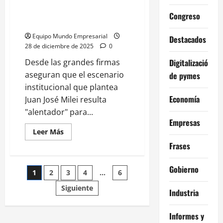
¿Por qué las corporaciones
default
en
bancan a Milei pese a la crisis
Congreso
dólares
de la economía?
Equipo Mundo Empresarial
Destacados
28 de diciembre de 2025
0
Digitalización
Desde las grandes firmas
aseguran que el escenario
de pymes
institucional que plantea
Economía
Juan José Milei resulta
"alentador" para...
Empresas
Leer
Leer Más
más
Frases
acerca
de
¿Por
qué
Gobierno
Paginación
1
2
3
4
…
6
las
corporaciones
bancan
Siguiente
de
Industria
a
Milei
pese
entradas
Informes y
a
la