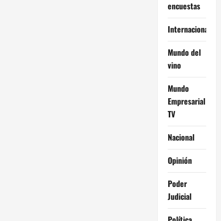
encuestas
crisis
de
la
economía?
Internacional
Mundo del
vino
Mundo
Empresarial
TV
Nacional
Opinión
Poder
Judicial
Política