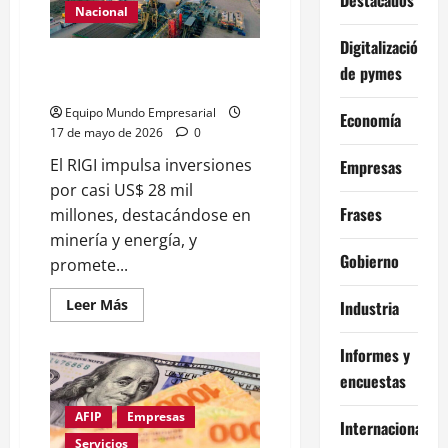
productivas:
Nacional
beneficios
impositivos,
Digitalización
requisitos
El RIGI aceleró inversiones de
y
de pymes
controles
argentinos y extranjeros
Equipo Mundo Empresarial
Economía
17 de mayo de 2026
0
El RIGI impulsa inversiones
Empresas
por casi US$ 28 mil
Frases
millones, destacándose en
minería y energía, y
Gobierno
promete...
Leer
Leer Más
Industria
más
acerca
de
Informes y
El
RIGI
encuestas
aceleró
inversiones
de
AFIP
Empresas
Internacional
argentinos
y
Servicios