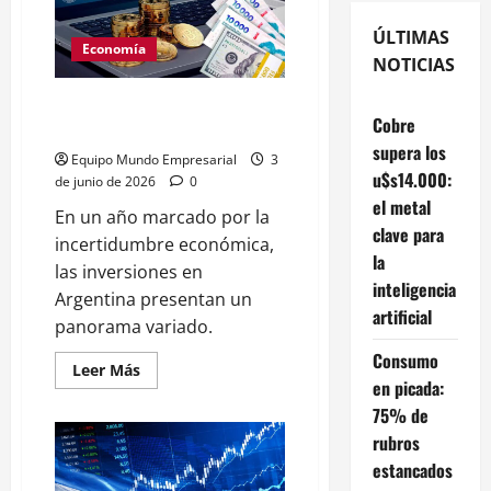
ÚLTIMAS
Economía
NOTICIAS
Inversiones 2026: la única que
Cobre
vence a la inflación
supera los
Equipo Mundo Empresarial
3
u$s14.000:
de junio de 2026
0
el metal
En un año marcado por la
clave para
incertidumbre económica,
la
las inversiones en
inteligencia
Argentina presentan un
artificial
panorama variado.
Consumo
Leer
Leer Más
más
en picada:
acerca
75% de
de
Inversiones
rubros
2026:
la
estancados
única