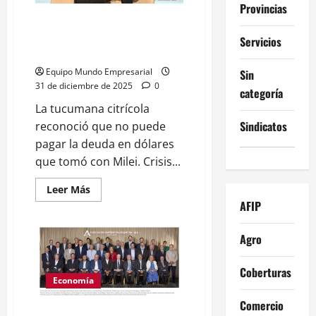
Provincias
Citrícola San Miguel: De la
prosperidad mileísta al
Servicios
inminente default en dólares
Equipo Mundo Empresarial
Sin
31 de diciembre de 2025
0
categoría
La tucumana citrícola
Sindicatos
reconoció que no puede
pagar la deuda en dólares
que tomó con Milei. Crisis...
Leer
Leer Más
más
AFIP
acerca
de
Citrícola
Agro
San
Miguel:
De
la
Coberturas
prosperidad
Economía
mileísta
al
Comercio
inminente