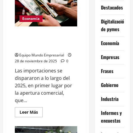
motosierra
al
Destacados
Mercosur:
pidió
Economía
flexibilización
Digitalización
comercial
y
de pymes
reclamó
Las importaciones crecen al
una
condena
doble del ritmo que las
Economía
al
exportaciones
régimen
de
Equipo Mundo Empresarial
Empresas
Maduro
28 de noviembre de 2025
0
Las importaciones se
Frases
dispararon a lo largo del
Gobierno
2025, en primer lugar por
la apertura comercial,
Industria
que...
Leer
Leer Más
Informes y
más
encuestas
acerca
de
Las
importaciones