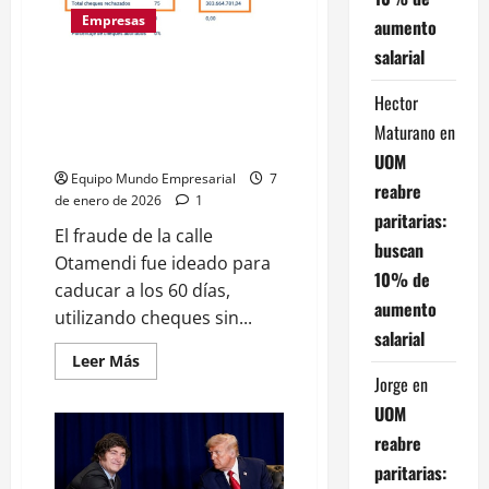
la
Unión
Empresas
aumento
Europea
aprobaron
salarial
el
El fraude de la calle Otamendi:
acuerdo
con
estiman que la estafa a
Hector
el
multinacionales y pymes
Mercosur
Maturano
en
tras
rondaría los $1000 millones
UOM
25
años
Equipo Mundo Empresarial
7
reabre
de
de enero de 2026
1
negociaciones
paritarias:
El fraude de la calle
buscan
Otamendi fue ideado para
10% de
caducar a los 60 días,
aumento
utilizando cheques sin...
salarial
Leer
Leer Más
más
Jorge
en
acerca
de
UOM
El
fraude
reabre
de
la
paritarias:
calle