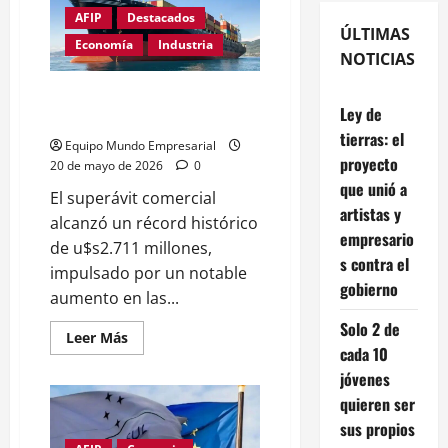
AFIP
Destacados
ÚLTIMAS
Economía
Industria
NOTICIAS
El superávit comercial marcó un
Ley de
nuevo récord mensual
tierras: el
Equipo Mundo Empresarial
proyecto
20 de mayo de 2026
0
que unió a
El superávit comercial
artistas y
alcanzó un récord histórico
empresario
de u$s2.711 millones,
s contra el
impulsado por un notable
gobierno
aumento en las...
Solo 2 de
Leer
Leer Más
más
cada 10
acerca
jóvenes
de
El
quieren ser
superávit
comercial
sus propios
marcó