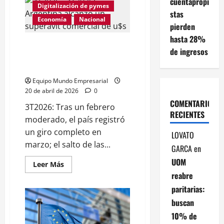
cuentapropi
y
Digitalización de pymes
stas
Unión
Economía
Europea
Nacional
pierden
activan
su
hasta 28%
pacto
3T2026: Argentina alcanzó un
histórico:
de ingresos
impacto
superávit comercial de u$s
en
2523 millones
exportaciones,
inversiones
Equipo Mundo Empresarial
y
comercio
20 de abril de 2026
0
global
COMENTARIOS
3T2026: Tras un febrero
RECIENTES
moderado, el país registró
un giro completo en
LOVATO
marzo; el salto de las...
GARCA
en
UOM
Leer
Leer Más
más
reabre
acerca
de
paritarias:
3T2026:
Argentina
buscan
alcanzó
un
10% de
superávit