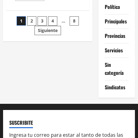
acerca
Política
de
Soy
muy
Paginación
Principales
1
2
3
4
…
8
optimista
con
el
Siguiente
de
acuerdo
Provincias
comercial
con
entradas
Estados
Servicios
Unidos
Sin
categoría
Sindicatos
SUSCRIBITE
Ingresa tu correo para estar al tanto de todas las