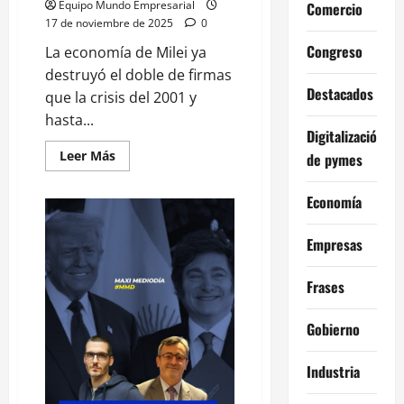
Equipo Mundo Empresarial
Comercio
17 de noviembre de 2025
0
Congreso
La economía de Milei ya
destruyó el doble de firmas
Destacados
que la crisis del 2001 y
hasta...
Digitalización
Leer
Leer Más
de pymes
más
acerca
de
Economía
El
detrás
de
Empresas
la
fiesta
de
la
Frases
importación
y
los
Gobierno
mercados
Industria