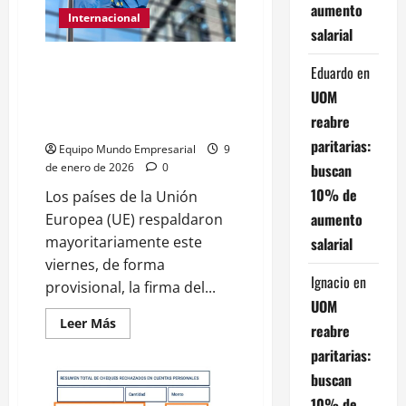
comercial
aumento
de
Internacional
u$s
salarial
2523
millones
Los países de la Unión Europea
Eduardo
en
aprobaron el acuerdo con el
UOM
Mercosur tras 25 años de
reabre
negociaciones
paritarias:
Equipo Mundo Empresarial
9
buscan
de enero de 2026
0
10% de
Los países de la Unión
aumento
Europea (UE) respaldaron
mayoritariamente este
salarial
viernes, de forma
Ignacio
en
provisional, la firma del...
UOM
Leer
Leer Más
reabre
más
acerca
paritarias:
de
Los
buscan
países
de
10% de