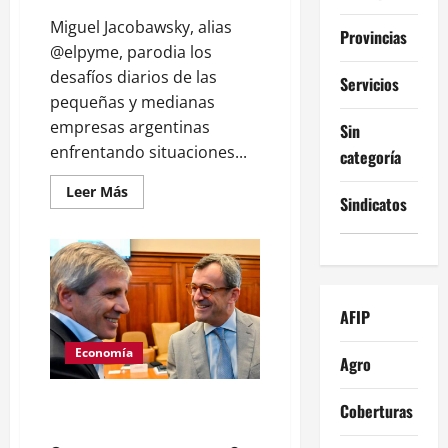
Miguel Jacobawsky, alias
Provincias
@elpyme, parodia los
desafíos diarios de las
Servicios
pequeñas y medianas
empresas argentinas
Sin
enfrentando situaciones...
categoría
Leer
Leer Más
Sindicatos
más
acerca
de
¿De
qué
lado
estás?
¿PYME
AFIP
o
CEO?
Economía
Agro
El detrás de la fiesta de la
Coberturas
importación y los mercados