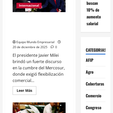
Otamendi:
buscan
estiman
Internacional
que
10% de
la
aumento
estafa
Milei lleva la motosierra al
a
salarial
multinacionales
Mercosur: pidió flexibilización
y
comercial y reclamó una
pymes
rondaría
condena al régimen de Maduro
los
$1000
Equipo Mundo Empresarial
millones
20 de diciembre de 2025
0
CATEGORIAS
El presidente Javier Milei
AFIP
brindó un fuerte discurso
en la cumbre del Mercosur,
Agro
donde exigió flexibilización
comercial...
Coberturas
Leer
Leer Más
más
Comercio
acerca
de
Milei
Congreso
lleva
la