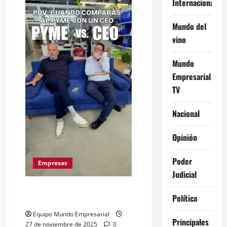
Internacional
crecen
al
doble
Mundo del
del
ritmo
vino
que
las
exportaciones
Mundo
Empresarial
TV
Nacional
Opinión
Poder
Empresas
Judicial
¿De qué lado estás? ¿PYME o
Política
CEO?
Equipo Mundo Empresarial
Principales
27 de noviembre de 2025
0