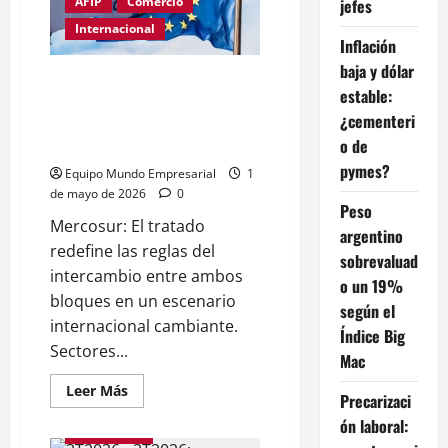
un
AFIP
Comercio
jefes
nuevo
récord
Internacional
mensual
Inflación
baja y dólar
Mercosur y Unión Europea
estable:
activan su pacto histórico:
¿cementeri
impacto en exportaciones,
o de
inversiones y comercio global
pymes?
Equipo Mundo Empresarial
1
de mayo de 2026
0
Peso
Mercosur: El tratado
argentino
redefine las reglas del
sobrevaluad
intercambio entre ambos
o un 19%
bloques en un escenario
según el
internacional cambiante.
Índice Big
Sectores...
Mac
Leer
Leer Más
Precarizaci
más
acerca
ón laboral:
de
Destacados
Mercosur