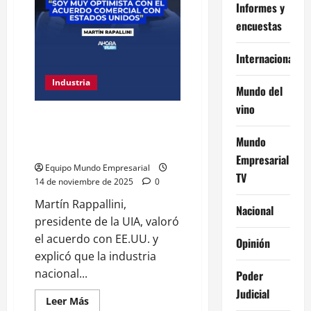
Informes y
encuestas
Internacional
Industria
Mundo del
vino
Soy muy optimista con el
acuerdo comercial con Estados
Mundo
Unidos
Empresarial
Equipo Mundo Empresarial
TV
14 de noviembre de 2025
0
Martín Rappallini,
Nacional
presidente de la UIA, valoró
el acuerdo con EE.UU. y
Opinión
explicó que la industria
nacional...
Poder
Judicial
Leer
Leer Más
más