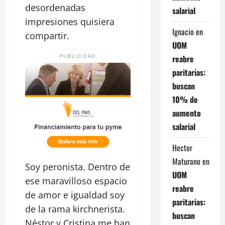
desordenadas
salarial
impresiones quisiera
Ignacio
en
compartir.
UOM
PUBLICIDAD
reabre
paritarias:
buscan
10% de
aumento
salarial
Hector
Maturano
en
Soy peronista. Dentro de
UOM
ese maravilloso espacio
reabre
de amor e igualdad soy
paritarias:
de la rama kirchnerista.
buscan
Néstor y Cristina me han