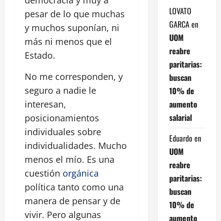
LOVATO
pesar de lo que muchas
GARCA
en
y muchos suponían, ni
UOM
más ni menos que el
reabre
Estado.
paritarias:
No me corresponden, y
buscan
seguro a nadie le
10% de
aumento
interesan,
salarial
posicionamientos
individuales sobre
Eduardo
en
individualidades. Mucho
UOM
menos el mío. Es una
reabre
cuestión
orgánica
paritarias:
política tanto como una
buscan
manera de pensar y de
10% de
vivir. Pero algunas
aumento