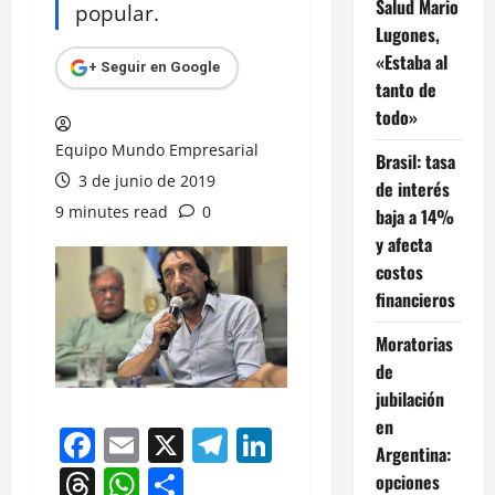
Salud Mario
popular.
Lugones,
«Estaba al
+ Seguir en Google
tanto de
todo»
Equipo Mundo Empresarial
Brasil: tasa
3 de junio de 2019
de interés
9 minutes read
0
baja a 14%
y afecta
costos
financieros
Moratorias
de
jubilación
en
Facebook
Email
X
Telegram
LinkedIn
Argentina:
Threads
WhatsApp
Compartir
opciones