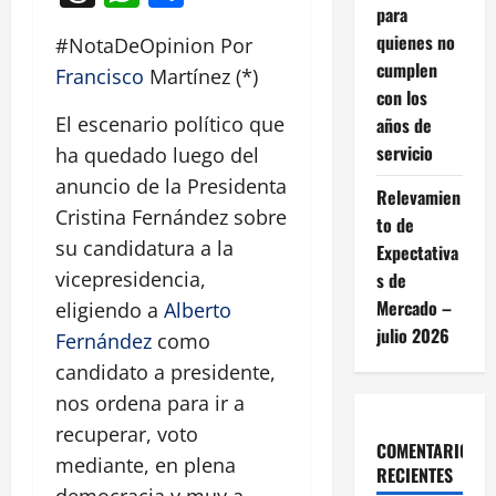
para
quienes no
#NotaDeOpinion Por
cumplen
Francisco
Martínez (*)
con los
El escenario político que
años de
servicio
ha quedado luego del
anuncio de la Presidenta
Relevamien
Cristina Fernández sobre
to de
su candidatura a la
Expectativa
vicepresidencia,
s de
Mercado –
eligiendo a
Alberto
julio 2026
Fernández
como
candidato a presidente,
nos ordena para ir a
recuperar, voto
COMENTARIOS
mediante, en plena
RECIENTES
democracia y muy a