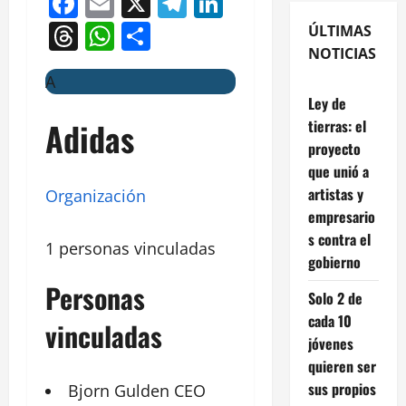
Facebook
Email
X
Telegram
LinkedIn
Threads
WhatsApp
Compartir
ÚLTIMAS
NOTICIAS
A
Ley de
Adidas
tierras: el
proyecto
que unió a
artistas y
Organización
empresario
s contra el
1 personas vinculadas
gobierno
Personas
Solo 2 de
cada 10
vinculadas
jóvenes
quieren ser
sus propios
Bjorn Gulden
CEO