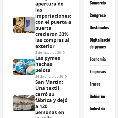
Comercio
apertura de
las
Congreso
importaciones:
con el puerta a
Destacados
puerta
crecieron 33%
Digitalización
las compras al
exterior
de pymes
2 de mayo de 2019
Las pymes
Economía
hechas
pelota
Empresas
24 de enero de 2019
San Martín:
Frases
Una textil
cerró su
Gobierno
fábrica y dejó
a 120
Industria
personas en