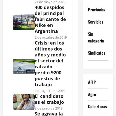
21 de mayo de 2020
400 despidos
Provincias
del principal
fabricante de
Servicios
Nike en
Argentina
Sin
2 de octubre de 2019
categoría
Crisis: en los
últimos dos
Sindicatos
años y medio
el sector del
calzado
perdió 9200
puestos de
AFIP
trabajo
2 de agosto de 2019
Agro
El candidato
es el trabajo
Coberturas
3 de junio de 2019
Se agrava la