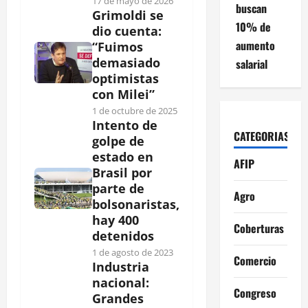
17 de mayo de 2026
buscan
Grimoldi se
10% de
dio cuenta:
aumento
“Fuimos
demasiado
salarial
optimistas
con Milei”
1 de octubre de 2025
Intento de
CATEGORIAS
golpe de
estado en
AFIP
Brasil por
parte de
Agro
bolsonaristas,
hay 400
Coberturas
detenidos
1 de agosto de 2023
Comercio
Industria
nacional:
Congreso
Grandes