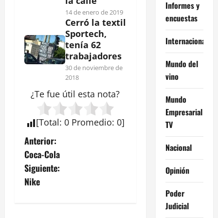
la calle
Informes y
14 de enero de 2019
encuestas
Cerró la textil
Sportech,
Internacional
tenía 62
trabajadores
Mundo del
30 de noviembre de
vino
2018
¿Te fue útil esta
nota
?
Mundo
Empresarial
[
Total
:
0
Promedio
:
0
]
TV
N
Anterior:
Nacional
Coca-Cola
a
Siguiente:
Opinión
v
Nike
Poder
e
Judicial