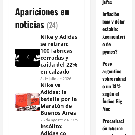
jefes
Apariciones en
Inflación
noticias
baja y dólar
(24)
estable:
¿cementeri
Nike y Adidas
se retiran:
o de
100 fábricas
pymes?
cerradas y
Peso
caída del 22%
argentino
en calzado
sobrevaluad
8 de julio de 2026
Nike vs
o un 19%
Adidas: la
según el
batalla por la
Índice Big
Maratón de
Mac
Buenos Aires
Precarizaci
25 de agosto de 2025
Insólito:
ón laboral:
Adidas co