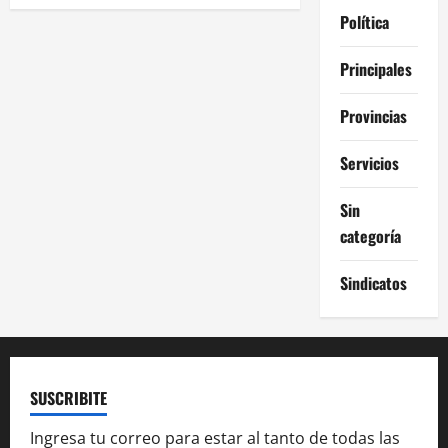
g
Política
a
Principales
c
Provincias
i
Servicios
ó
Sin
n
categoría
d
Sindicatos
e
e
n
SUSCRIBITE
t
Ingresa tu correo para estar al tanto de todas las