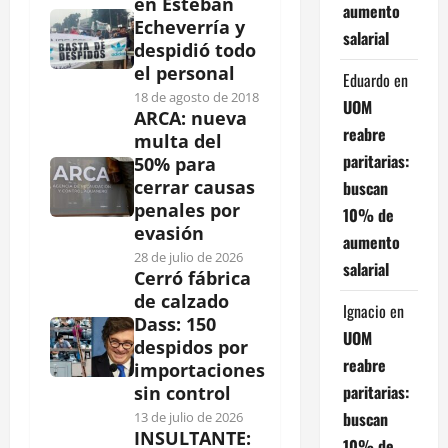
en Esteban
aumento
Echeverría y
salarial
despidió todo
el personal
Eduardo
en
18 de agosto de 2018
UOM
ARCA: nueva
reabre
multa del
paritarias:
50% para
cerrar causas
buscan
penales por
10% de
evasión
aumento
28 de julio de 2026
salarial
Cerró fábrica
de calzado
Ignacio
en
Dass: 150
UOM
despidos por
reabre
importaciones
paritarias:
sin control
buscan
13 de julio de 2026
INSULTANTE:
10% de