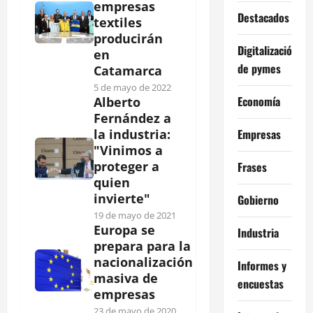
empresas
Destacados
textiles
producirán
Digitalización
en
de pymes
Catamarca
5 de mayo de 2022
Economía
Alberto
Fernández a
Empresas
la industria:
"Vinimos a
proteger a
Frases
quien
invierte"
Gobierno
19 de mayo de 2021
Europa se
Industria
prepara para la
nacionalización
Informes y
masiva de
encuestas
empresas
23 de mayo de 2020