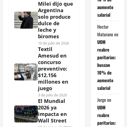
Milei dijo que
aumento
Argentina
salarial
solo produce
dulce de
Hector
leche y
Maturano
en
biromes
UOM
10 de julio de 2026
Textil
reabre
Amesud en
paritarias:
concurso
buscan
preventivo:
10% de
$12.156
aumento
millones en
salarial
juego
3 de julio de 2026
Jorge
en
El Mundial
UOM
2026 ya
impacta en
reabre
Wall Street
paritarias: