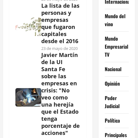
Internacional
La lista de las
personas y
Mundo del
empresas
vino
que fugaron
capitales
Mundo
desde el 2016
Empresarial
23 de mayo de 2020
TV
Javier Martín
de la UI
Nacional
Santa Fe
sobre las
empresas en
Opinión
crisis: "No
veo como
Poder
una herejía
Judicial
que el Estado
tenga
Política
porcentaje de
acciones"
Principales