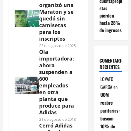
cuentapropi
organizó una
stas
Maraton y se
pierden
quedó sin
hasta 28%
camisetas
de ingresos
para los
inscriptos
23 de agosto de 2025
Ola
importadora:
COMENTARIOS
ahora
RECIENTES
suspenden a
600
LOVATO
empleados
GARCA
en
en otra
UOM
planta que
reabre
produce para
paritarias:
Adidas
buscan
21 de agosto de 2018
Cerró Adidas
10% de