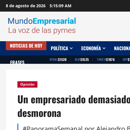
Saltar
8 de agosto de 2026
5:15:10 AM
al
contenido
NOTICIAS DE HOY
POLÍTICA
ECONOMÍA
NACION
|
|
|
$1520
$1525
$1976
$
OFICIAL
BLUE
TARJETA
MEP
FRASES
Opinión
Un empresariado demasiado 
desmorona
#PanoramaSemanal por Alejandro Be