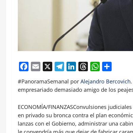
Facebook
Email
X
Telegram
LinkedIn
Threads
Whats
Comp
#PanoramaSemanal por
Alejandro Bercovich
empresariado demasiado amigo de los peaje
ECONOMÍA/FINANZASConvulsiones judiciales
en privado su bronca contra el plan económi
lanzas con el Gobierno, administrar una cabi
le convendría más que dejar de fabricar caram