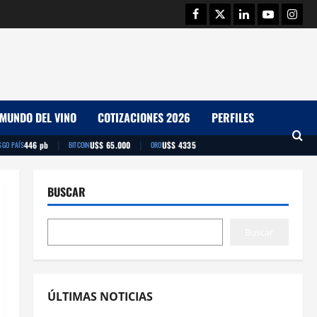
Facebook
Twitter
Linkedin
Youtube
Insta
MUNDO DEL VINO
COTIZACIONES 2026
PERFILES
|
|
446 pb
U$S 65.000
U$S 4335
SGO PAÍS
BITCOIN
ORO
BUSCAR
Buscar
ÚLTIMAS NOTICIAS