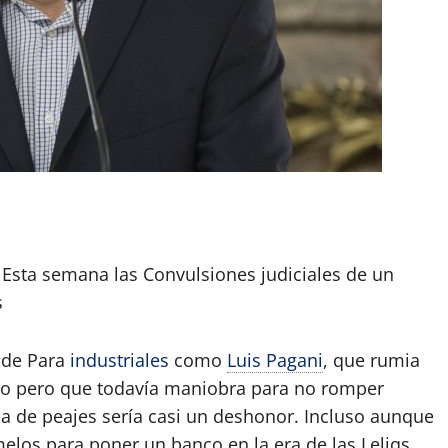
App
artir
. Esta semana las Convulsiones judiciales de un
s
 de Para
industriales
como
Luis Pagani
, que rumia
co pero que todavía maniobra para no romper
na de peajes sería casi un deshonor. Incluso aunque
elos para poner un banco en la era de las Leliqs.