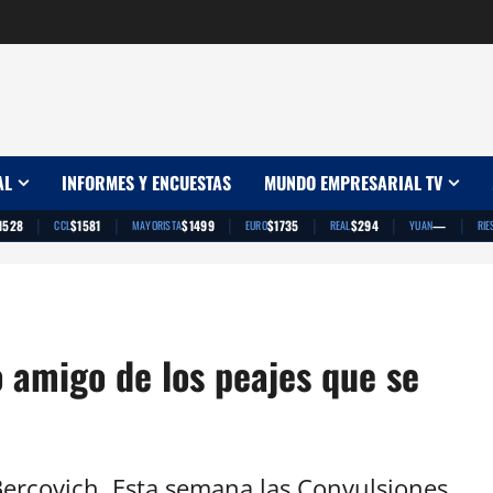
AL
INFORMES Y ENCUESTAS
MUNDO EMPRESARIAL TV
|
|
|
|
|
|
1528
$1581
$1499
$1735
$294
—
CCL
MAYORISTA
EURO
REAL
YUAN
RIE
amigo de los peajes que se
rcovich. Esta semana las Convulsiones