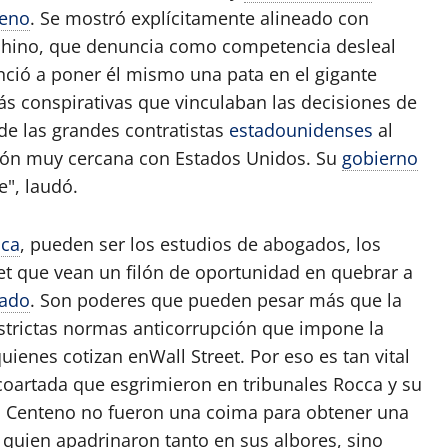
teno
. Se mostró explícitamente alineado con
 chino, que denuncia como competencia desleal
ió a poner él mismo una pata en el gigante
 más conspirativas que vinculaban las decisiones de
o de las grandes contratistas
estadounidenses
al
ión muy cercana con Estados Unidos. Su
gobierno
", laudó.
nca
, pueden ser los estudios de abogados, los
et que vean un filón de oportunidad en quebrar a
ado
. Son poderes que pueden pesar más que la
strictas normas anticorrupción que impone la
ienes cotizan enWall Street. Por eso es tan vital
coartada que esgrimieron en tribunales Rocca y su
 a Centeno no fueron una coima para obtener una
quien apadrinaron tanto en sus albores, sino