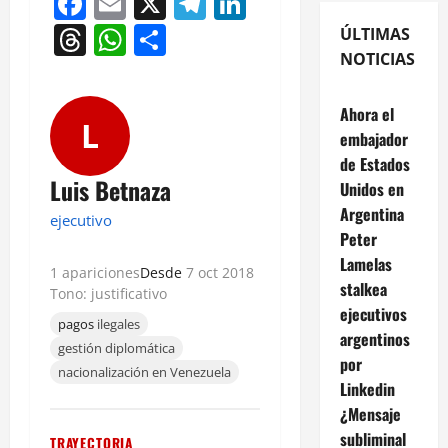
Facebook
Email
X
Telegram
LinkedIn
Threads
WhatsApp
Compartir
ÚLTIMAS
NOTICIAS
Ahora el
L
embajador
de Estados
Luis Betnaza
Unidos en
Argentina
ejecutivo
Peter
Lamelas
1 apariciones
Desde
7 oct 2018
stalkea
Tono: justificativo
ejecutivos
pagos
ilegales
argentinos
gestión diplomática
por
nacionalización en Venezuela
Linkedin
¿Mensaje
subliminal
TRAYECTORIA