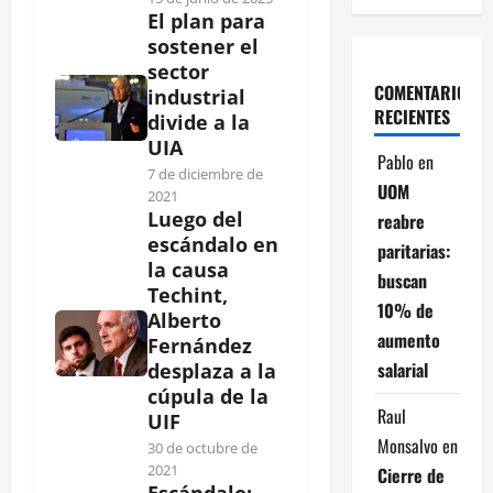
El plan para
sostener el
sector
COMENTARIOS
industrial
RECIENTES
divide a la
UIA
Pablo
en
7 de diciembre de
UOM
2021
Luego del
reabre
escándalo en
paritarias:
la causa
buscan
Techint,
10% de
Alberto
aumento
Fernández
salarial
desplaza a la
cúpula de la
Raul
UIF
Monsalvo
en
30 de octubre de
2021
Cierre de
Escándalo: