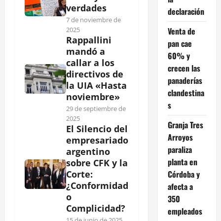
verdades
declaración
7 de noviembre de
Venta de
2025
Rappallini
pan cae
mandó a
60% y
callar a los
crecen las
directivos de
panaderías
la UIA «Hasta
clandestina
noviembre»
s
29 de septiembre de
2025
Granja Tres
El Silencio del
Arroyos
empresariado
paraliza
argentino
planta en
sobre CFK y la
Córdoba y
Corte:
¿Conformidad
afecta a
o
350
Complicidad?
empleados
15 de junio de 2025