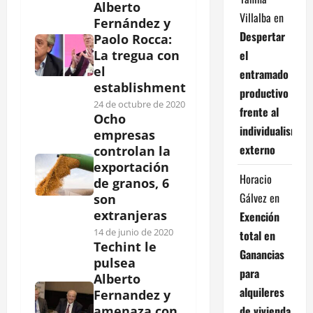
Alberto
Villalba
en
Fernández y
Despertar
Paolo Rocca:
el
La tregua con
el
entramado
establishment
productivo
24 de octubre de 2020
frente al
Ocho
individualismo
empresas
externo
controlan la
exportación
Horacio
de granos, 6
Gálvez
en
son
extranjeras
Exención
14 de junio de 2020
total en
Techint le
Ganancias
pulsea
para
Alberto
alquileres
Fernandez y
de vivienda
amenaza con