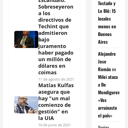
Tostado y
Sobreseyeron
Le Blé: 15
a los
locales
directivos de
menos en
Techint que
admitieron
Buenos
bajo
Aires
juramento
haber pagado
Alejandro
un millón de
Jose
dólares en
Román
en
coimas
Milei ataca
11 de agosto de 2021
a De
Matías Kulfas
asegura que
Mendiguren:
hay "un mal
«Vos
comienzo de
arruinaste
gestión" en
el país»
la UIA
16 de junio de 2021
Yanina