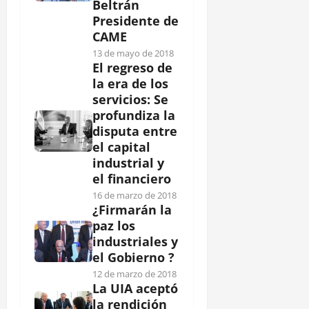
Beltrán
Presidente de
CAME
13 de mayo de 2018
El regreso de
la era de los
servicios: Se
profundiza la
disputa entre
el capital
industrial y
el financiero
16 de marzo de 2018
¿Firmarán la
paz los
industriales y
el Gobierno ?
12 de marzo de 2018
La UIA aceptó
la rendición