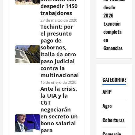
despedir 1450
desde
trabajdores
2026
27 de marzo de 2020
Exención
Techint: por
completa
el presunto
en
pago de
sobornos,
Ganancias
Italia da otro
paso judicial
contra la
multinacional
CATEGORIAS
16 de enero de 2020
Ante la crisis,
AFIP
la UIA y la
CGT
Agro
negociarán
en secreto un
Coberturas
bono salarial
para
Comercio