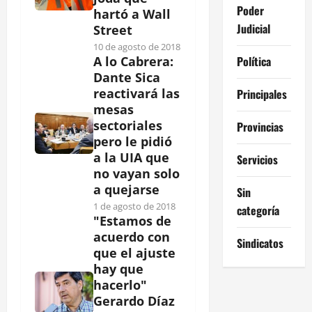
Poder
hartó a Wall
Judicial
Street
10 de agosto de 2018
Política
A lo Cabrera:
Dante Sica
reactivará las
Principales
mesas
sectoriales
Provincias
pero le pidió
a la UIA que
Servicios
no vayan solo
a quejarse
Sin
1 de agosto de 2018
categoría
"Estamos de
acuerdo con
Sindicatos
que el ajuste
hay que
hacerlo"
Gerardo Díaz