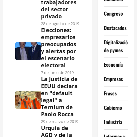
trabajadores
del sector
Congreso
privado
28 de agosto de 2019
Destacados
Elecciones:
empresarios
Digitalización
preocupados
de pymes
y alertas por
el escenario
Economía
electoral
7 de junio de 2019
Empresas
La Justicia de
EEUU declara
en "default
Frases
legal" a
Ternium de
Gobierno
Paolo Rocca
Industria
29 de marzo de 2019
Urquía de
AGD y de la
Informes y