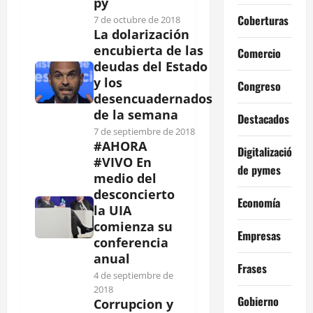
py
Coberturas
7 de octubre de 2018
La dolarización
encubierta de las
Comercio
deudas del Estado
y los
Congreso
desencuadernados
de la semana
Destacados
7 de septiembre de 2018
#AHORA
Digitalización
#VIVO En
de pymes
medio del
desconcierto
Economía
la UIA
comienza su
Empresas
conferencia
anual
Frases
4 de septiembre de
2018
Gobierno
Corrupcion y