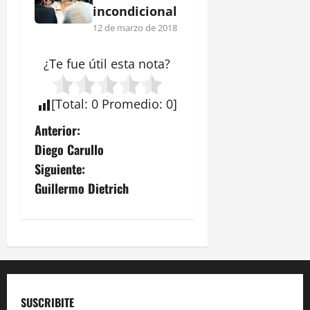
incondicional
12 de marzo de 2018
¿Te fue útil esta
nota
?
[
Total
:
0
Promedio
:
0
]
N
Anterior:
Diego Carullo
a
Siguiente:
v
Guillermo Dietrich
e
g
a
c
SUSCRIBITE