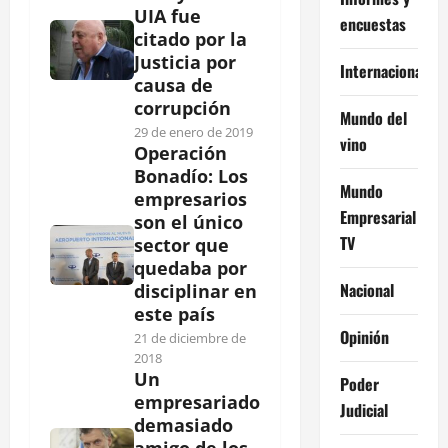
UIA fue
encuestas
citado por la
Justicia por
Internacional
causa de
corrupción
Mundo del
29 de enero de 2019
vino
Operación
Bonadío: Los
Mundo
empresarios
Empresarial
son el único
TV
sector que
quedaba por
Nacional
disciplinar en
este país
Opinión
21 de diciembre de
2018
Un
Poder
empresariado
Judicial
demasiado
amigo de los