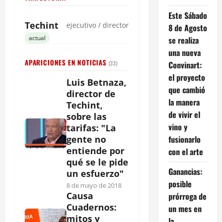
Este Sábado
Techint
ejecutivo / director
8 de Agosto
actual
se realiza
una nueva
APARICIONES EN NOTICIAS
Convinart:
(33)
el proyecto
Luis Betnaza,
que cambió
director de
la manera
Techint,
de vivir el
sobre las
vino y
tarifas: "La
fusionarlo
gente no
entiende por
con el arte
qué se le pide
Ganancias:
un esfuerzo"
posible
8 de mayo de 2018
Causa
prórroga de
Cuadernos:
un mes en
mitos y
la