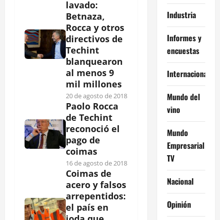
lavado:
Industria
Betnaza,
Rocca y otros
Informes y
directivos de
Techint
encuestas
blanquearon
al menos 9
Internacional
mil millones
Mundo del
20 de agosto de 2018
Paolo Rocca
vino
de Techint
reconoció el
Mundo
pago de
Empresarial
coimas
TV
16 de agosto de 2018
Coimas de
Nacional
acero y falsos
arrepentidos:
Opinión
el país en
joda que