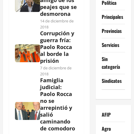
Política
peajes que se
desmorona
Principales
14 de diciembre de
2018
Provincias
Corrupción y
guerra fría:
Servicios
Paolo Rocca
al borde la
Sin
prisión
categoría
7 de diciembre de
2018
Famiglia
Sindicatos
judicial:
Paolo Rocca
no se
arrepintió y
AFIP
salió
caminando
de comodoro
Agro