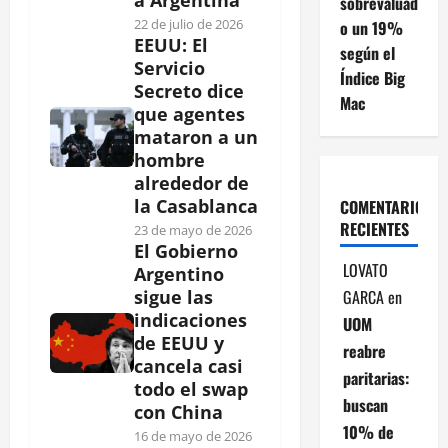
a Argentina
sobrevaluad
22 de julio de 2026
o un 19%
EEUU: El
según el
Servicio
Índice Big
Secreto dice
Mac
que agentes
mataron a un
hombre
alrededor de
la Casablanca
COMENTARIOS
RECIENTES
23 de mayo de 2026
El Gobierno
LOVATO
Argentino
GARCA
en
sigue las
indicaciones
UOM
de EEUU y
reabre
cancela casi
paritarias:
todo el swap
buscan
con China
10% de
16 de mayo de 2026