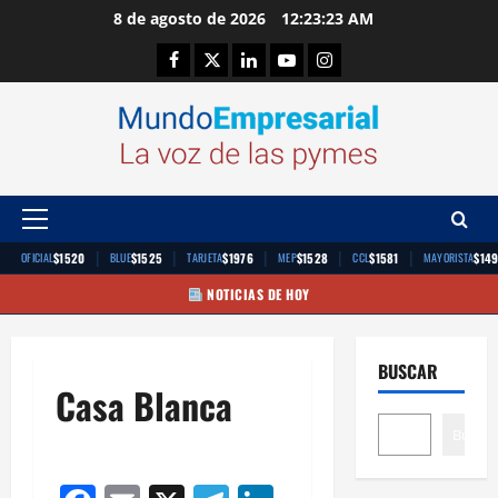
Saltar
8 de agosto de 2026
12:23:23 AM
al
Facebook
Twitter
Linkedin
Youtube
Instagram
contenido
Menú
principal
|
|
|
|
|
$1520
$1525
$1976
$1528
$1581
$14
OFICIAL
BLUE
TARJETA
MEP
CCL
MAYORISTA
NOTICIAS DE HOY
BUSCAR
Casa Blanca
Buscar