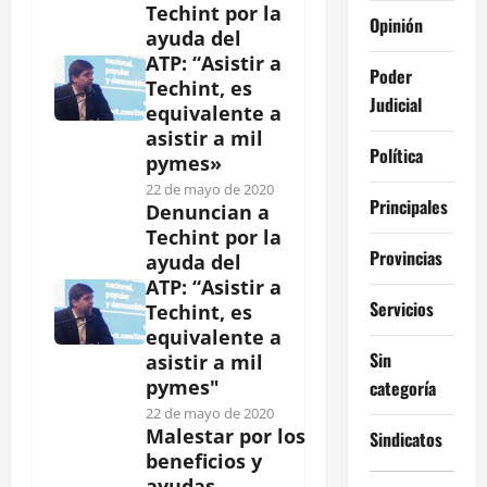
Techint por la
Opinión
ayuda del
ATP: “Asistir a
Poder
Techint, es
Judicial
equivalente a
asistir a mil
Política
pymes»
22 de mayo de 2020
Principales
Denuncian a
Techint por la
Provincias
ayuda del
ATP: “Asistir a
Servicios
Techint, es
equivalente a
Sin
asistir a mil
pymes"
categoría
22 de mayo de 2020
Malestar por los
Sindicatos
beneficios y
ayudas