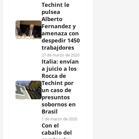
Techint le
pulsea
Alberto
Fernandez y
amenaza con
despedir 1450
trabajdores
27 de marzo de 2020
Italia: envían
a juicio a los
Rocca de
Techint por
un caso de
presuntos
sobornos en
Brasil
1 de marzo de 2020
Con el
caballo del