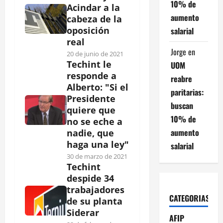
10% de
Acindar a la
aumento
cabeza de la
oposición
salarial
real
Jorge
en
20 de junio de 2021
Techint le
UOM
responde a
reabre
Alberto: "Si el
paritarias:
Presidente
buscan
quiere que
10% de
no se eche a
aumento
nadie, que
haga una ley"
salarial
30 de marzo de 2021
Techint
despide 34
trabajadores
CATEGORIAS
de su planta
Siderar
AFIP