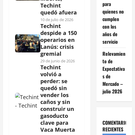
para
Techint
quienes no
quedó afuera
cumplen
10 de julio de 2026
Techint
con los
despide a 150
años de
operarios en
servicio
Lanús: crisis
Relevamien
gremial
to de
29 de junio de 2026
Techint
Expectativa
volvió a
s de
perder: se
Mercado –
quedó sin
julio 2026
vender los
caños y sin
construir un
gasoducto
COMENTARIOS
clave para
RECIENTES
Vaca Muerta