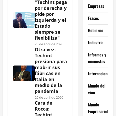
"Techint pega
Empresas
por derecha y
pide por
Frases
izquierda y el
Estado
Gobierno
siempre se
flexibiliza"
Industria
23 de abril de 2020
Otra vez:
Informes y
Techint
encuestas
presiona para
reabrir sus
fábricas en
Internacional
Italia en
medio de la
Mundo del
pandemia
vino
20 de abril de 2020
Cara de
Mundo
Rocca:
Empresarial
Techint