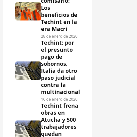
comisario:
Los
beneficios de
Techint en la
era Macri
28 de enero de 2020
Techint: por
el presunto
pago de
sobornos,
Italia da otro
paso judicial
contra la
multinacional
16 de enero de 2020
Techint frena
obras en
Atucha y 500
trabajadores
quedan