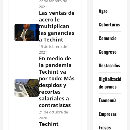
22 de febrero de
2021
Agro
Las ventas de
acero le
Coberturas
multiplican
las ganancias
Comercio
a Techint
19 de febrero de
Congreso
2021
En medio de
la pandemia
Destacados
Techint va
por todo: Más
Digitalización
despidos y
de pymes
recortes
salariales a
Economía
contratistas
21 de octubre de
Empresas
2020
Techint
Frases