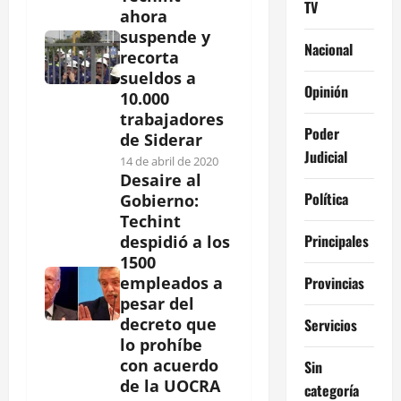
TV
ahora
suspende y
Nacional
recorta
sueldos a
Opinión
10.000
trabajadores
Poder
de Siderar
Judicial
14 de abril de 2020
Desaire al
Política
Gobierno:
Techint
Principales
despidió a los
1500
Provincias
empleados a
pesar del
decreto que
Servicios
lo prohíbe
con acuerdo
Sin
de la UOCRA
categoría