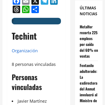
Facebook
Email
X
Telegram
LinkedIn
Threads
WhatsApp
Compartir
ÚLTIMAS
NOTICIAS
T
Metalfor
Techint
recorta 225
empleos
por caída
del 60% en
Organización
ventas
8 personas vinculadas
Fentanilo
adulterado:
Personas
La
exdirectora
vinculadas
del Anmat
involucró al
Ministro de
Javier Martínez