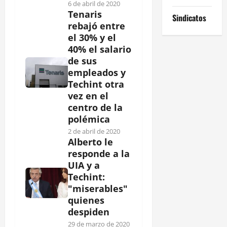
6 de abril de 2020
Tenaris
Sindicatos
rebajó entre
el 30% y el
40% el salario
de sus
empleados y
Techint otra
vez en el
centro de la
polémica
2 de abril de 2020
Alberto le
responde a la
UIA y a
Techint:
"miserables"
quienes
despiden
29 de marzo de 2020