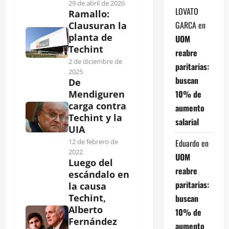
29 de abril de 2026
LOVATO
Ramallo:
GARCA
en
Clausuran la
planta de
UOM
Techint
reabre
2 de diciembre de
paritarias:
2025
buscan
De
10% de
Mendiguren
carga contra
aumento
Techint y la
salarial
UIA
Eduardo
en
12 de febrero de
2022
UOM
Luego del
reabre
escándalo en
paritarias:
la causa
Techint,
buscan
Alberto
10% de
Fernández
aumento