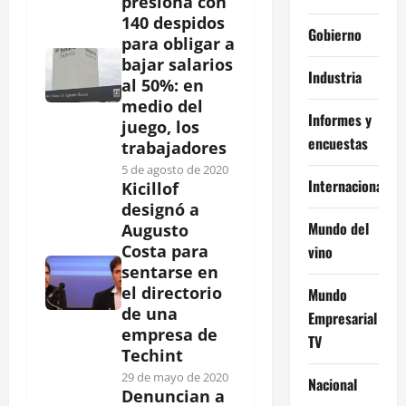
presiona con
140 despidos
Gobierno
para obligar a
bajar salarios
Industria
al 50%: en
medio del
Informes y
juego, los
encuestas
trabajadores
5 de agosto de 2020
Internacional
Kicillof
designó a
Mundo del
Augusto
Costa para
vino
sentarse en
el directorio
Mundo
de una
Empresarial
empresa de
TV
Techint
29 de mayo de 2020
Nacional
Denuncian a