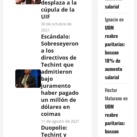
desplaza a la
salarial
cúpula de la
UIF
Ignacio
en
30 de octubre de
UOM
2021
reabre
Escándalo:
Sobreseyeron
paritarias:
a los
buscan
directivos de
10% de
Techint que
aumento
admitieron
salarial
bajo
juramento
Hector
haber pagado
Maturano
en
un millón de
UOM
dólares en
coimas
reabre
11 de agosto de 2021
paritarias:
Duopolio:
buscan
Techint y