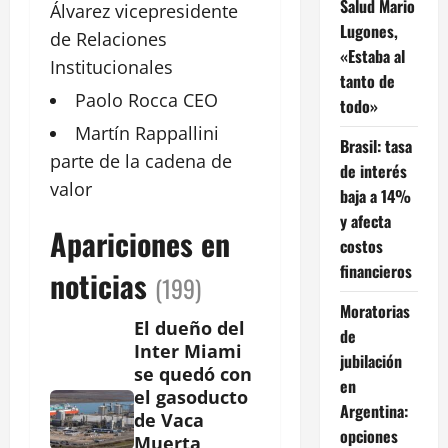
Salud Mario
Álvarez
vicepresidente
Lugones,
de Relaciones
«Estaba al
Institucionales
tanto de
Paolo
Rocca
CEO
todo»
Martín
Rappallini
Brasil: tasa
parte de la cadena de
de interés
valor
baja a 14%
y afecta
Apariciones en
costos
financieros
noticias
(199)
Moratorias
El dueño del
de
Inter Miami
jubilación
se quedó con
en
el gasoducto
Argentina:
de Vaca
opciones
Muerta,