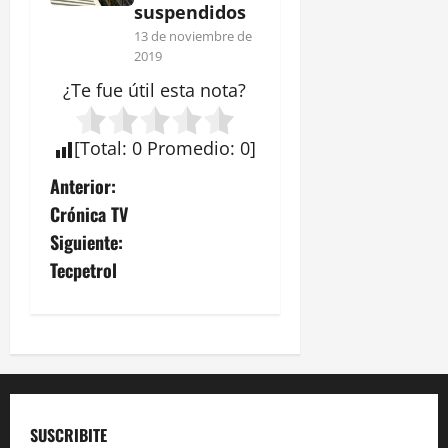
suspendidos
13 de noviembre de
2019
¿Te fue útil esta
nota
?
[
Total
:
0
Promedio
:
0
]
N
Anterior:
Crónica TV
a
Siguiente:
v
Tecpetrol
e
g
a
c
SUSCRIBITE