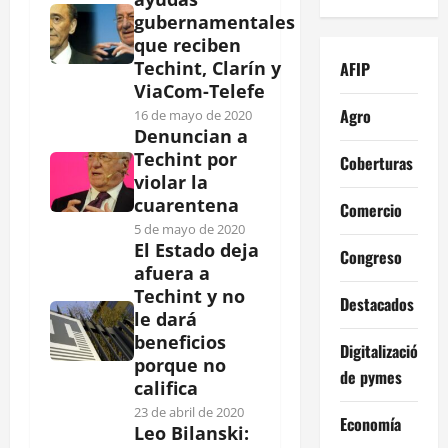
gubernamentales
que reciben
Techint, Clarín y
AFIP
ViaCom-Telefe
Agro
16 de mayo de 2020
Denuncian a
Techint por
Coberturas
violar la
cuarentena
Comercio
5 de mayo de 2020
El Estado deja
Congreso
afuera a
Techint y no
Destacados
le dará
beneficios
Digitalización
porque no
de pymes
califica
23 de abril de 2020
Economía
Leo Bilanski: