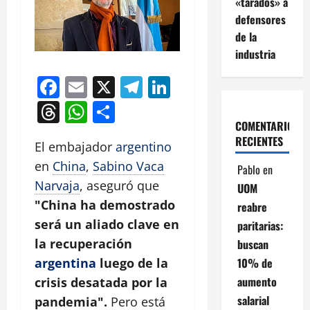
«tarados» a
defensores
de la
industria
Facebook
Email
X
Telegram
LinkedIn
Threads
WhatsApp
Compartir
COMENTARIOS
RECIENTES
El embajador
argentino
en
China
,
Sabino Vaca
Pablo
en
Narvaja
, aseguró que
UOM
"China ha demostrado
reabre
será un aliado clave en
paritarias:
la recuperación
buscan
10% de
argentina
luego de la
aumento
crisis desatada por la
salarial
pandemia".
Pero está