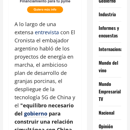
Gobierno
Industria
A lo largo de una
Informes y
extensa
entrevista
con El
encuestas
Cronista el embajador
argentino habló de los
Internacional
proyectos de energía en
Mundo del
marcha, el ambicioso
vino
plan de desarrollo de
granjas porcinas, el
Mundo
despliegue de la
Empresarial
tecnología 5G de China y
TV
el
"equilibro necesario
Nacional
del
gobierno
para
construir una relación
Opinión
simultánea con China