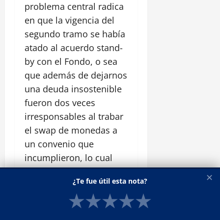
problema central radica
en que la vigencia del
segundo tramo se había
atado al acuerdo stand-
by con el Fondo, o sea
que además de dejarnos
una deuda insostenible
fueron dos veces
irresponsables al trabar
el swap de monedas a
un convenio que
incumplieron, lo cual
obligó a la intervención
✕
¿Te fue útil esta nota?
directa de nuestro
★
★
★
★
★
actual
presidente
con su
homólogo chino para