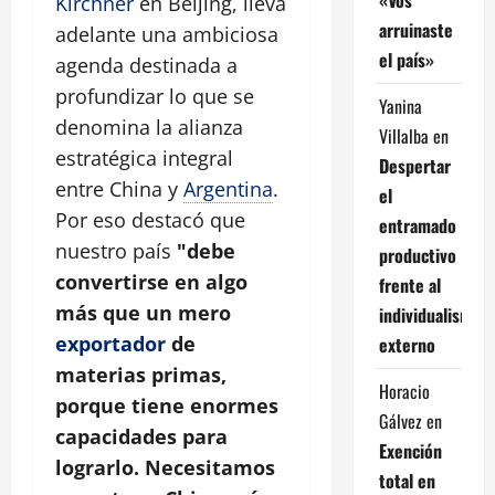
Kirchner
en Beijing, lleva
arruinaste
adelante una ambiciosa
el país»
agenda destinada a
profundizar lo que se
Yanina
denomina la alianza
Villalba
en
estratégica integral
Despertar
entre China y
Argentina
.
el
Por eso destacó que
entramado
nuestro país
"debe
productivo
convertirse en algo
frente al
más que un mero
individualismo
exportador
de
externo
materias primas,
Horacio
porque tiene enormes
Gálvez
en
capacidades para
Exención
lograrlo. Necesitamos
total en