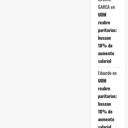
GARCA
en
UOM
reabre
paritarias:
buscan
10% de
aumento
salarial
Eduardo
en
UOM
reabre
paritarias:
buscan
10% de
aumento
salarial