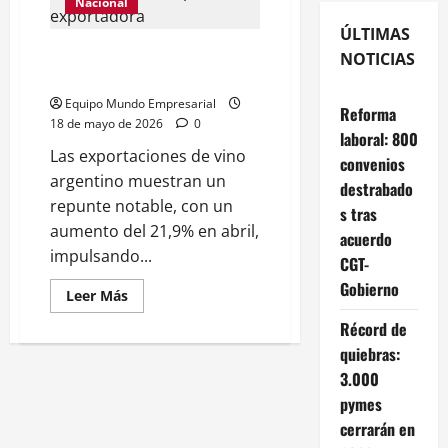
Nacional
ÚLTIMAS
El vino argentino consolida su
NOTICIAS
recuperación exportadora
Equipo Mundo Empresarial
Reforma
18 de mayo de 2026
0
laboral: 800
Las exportaciones de vino
convenios
argentino muestran un
destrabado
repunte notable, con un
s tras
aumento del 21,9% en abril,
acuerdo
impulsando...
CGT-
Gobierno
Leer
Leer Más
más
acerca
Récord de
de
El
quiebras:
vino
3.000
argentino
consolida
pymes
su
recuperación
cerrarán en
exportadora