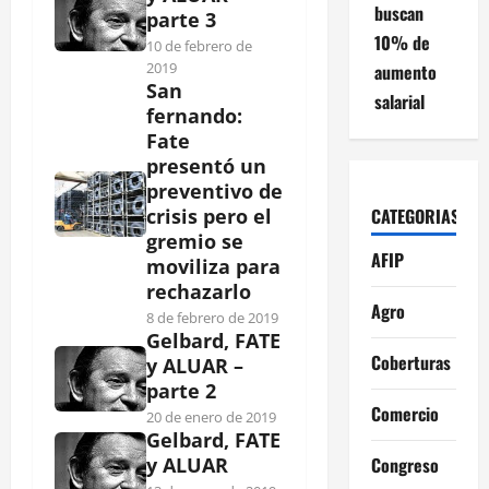
buscan
parte 3
10% de
10 de febrero de
2019
aumento
San
salarial
fernando:
Fate
presentó un
preventivo de
CATEGORIAS
crisis pero el
gremio se
AFIP
moviliza para
rechazarlo
Agro
8 de febrero de 2019
Gelbard, FATE
Coberturas
y ALUAR –
parte 2
Comercio
20 de enero de 2019
Gelbard, FATE
Congreso
y ALUAR