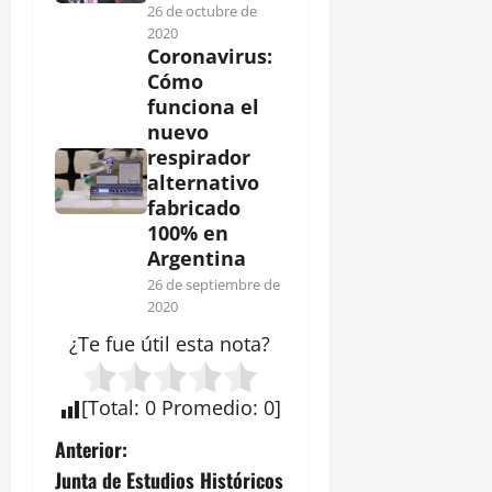
26 de octubre de
2020
Coronavirus:
Cómo
funciona el
nuevo
respirador
alternativo
fabricado
100% en
Argentina
26 de septiembre de
2020
¿Te fue útil esta
nota
?
[
Total
:
0
Promedio
:
0
]
N
Anterior:
Junta de Estudios Históricos