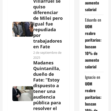
Villarruel se
aumento
quiso
salarial
diferenciar
de Milei pero
Eduardo
en
igual fue
UOM
repudiada
reabre
por
paritarias:
trabajadores
buscan
en Fate
10% de
2 de septiembre de
2025
aumento
Madanes
salarial
Quintanilla,
dueño de
Ignacio
en
Fate: “Estoy
UOM
dispuesto a
reabre
tener una
audiencia
paritarias:
pública para
buscan
resolver el
10% de