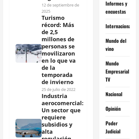
Informes y
12 de septiembre de
encuestas
2025
Turismo
récord: Más
Internacional
de 2,5
millones de
Mundo del
personas se
vino
movilizaron
en lo que va
Mundo
de la
Empresarial
temporada
TV
de invierno
25 de julio de 2022
Nacional
Industria
aerocomercial:
Opinión
Un sector que
requiere
Poder
subsidios y
Judicial
alta
regulación