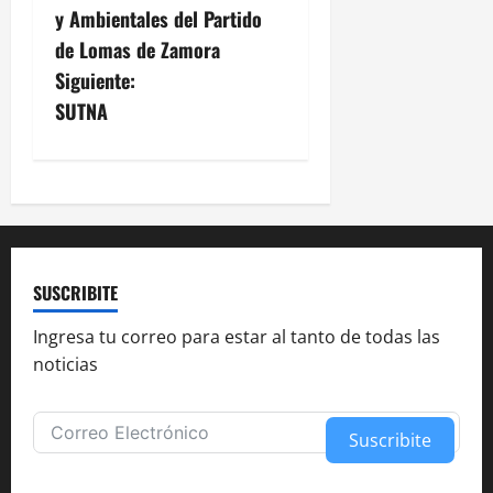
a
y Ambientales del Partido
v
de Lomas de Zamora
Siguiente:
e
SUTNA
g
a
c
i
SUSCRIBITE
ó
Ingresa tu correo para estar al tanto de todas las
noticias
n
d
Suscribite
e
Alternative: