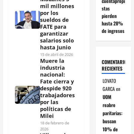
cuentapropi
mil millones
stas
por los
pierden
sueldos de
hasta 28%
FATE para
de ingresos
garantizar
salarios solo
hasta Junio
15 de abril de 2026
Muere la
COMENTARIOS
industria
RECIENTES
nacional:
LOVATO
Fate cierra y
despide 920
GARCA
en
trabajadores
UOM
por las
reabre
políticas de
paritarias:
Milei
buscan
18 de febrero de
10% de
2026