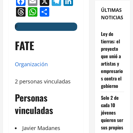
Facebook
Email
X
Telegram
LinkedIn
Threads
WhatsApp
Compartir
ÚLTIMAS
NOTICIAS
F
Ley de
FATE
tierras: el
proyecto
que unió a
artistas y
Organización
empresario
s contra el
2 personas vinculadas
gobierno
Personas
Solo 2 de
cada 10
vinculadas
jóvenes
quieren ser
sus propios
Javier
Madanes