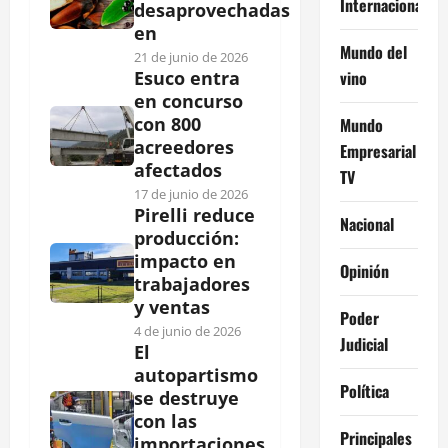
Internacional
desaprovechadas
en
Mundo del
21 de junio de 2026
vino
Esuco entra
en concurso
con 800
Mundo
acreedores
Empresarial
afectados
TV
17 de junio de 2026
Pirelli reduce
Nacional
producción:
impacto en
Opinión
trabajadores
y ventas
Poder
4 de junio de 2026
Judicial
El
autopartismo
Política
se destruye
con las
Principales
importaciones