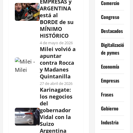
EMPRESAS y
Comercio
ARGENTINA
está al
Congreso
BORDE de su
MÍNIMO
Destacados
HISTÓRICO
4 de mayo de 2026
Digitalización
Milei volvió a
de pymes
apuntar
contra Rocca
Economía
y Madanes
Quintanilla
Empresas
27 de abril de 2026
Karinagate:
Frases
los negocios
del
Gobierno
gobernador
Vidal con la
Industria
Suizo
Argentina