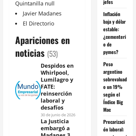
jefes
Quintanilla
null
Javier
Madanes
Inflación
baja y dólar
El
Directorio
estable:
¿cementeri
Apariciones en
o de
noticias
(53)
pymes?
Peso
Despidos en
argentino
Whirlpool,
sobrevaluad
Lumilagro y
FATE:
o un 19%
reinserción
según el
laboral y
Índice Big
desafíos
Mac
30 de junio de 2026
La Justicia
Precarizaci
embargó a
ón laboral:
Madanes 3