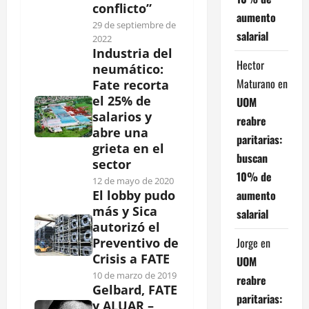
conflicto”
aumento
29 de septiembre de
salarial
2022
Industria del
Hector
neumático:
Maturano
en
Fate recorta
el 25% de
UOM
salarios y
reabre
abre una
paritarias:
grieta en el
buscan
sector
10% de
12 de mayo de 2020
aumento
El lobby pudo
más y Sica
salarial
autorizó el
Jorge
en
Preventivo de
Crisis a FATE
UOM
10 de marzo de 2019
reabre
Gelbard, FATE
paritarias:
y ALUAR –