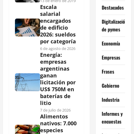
13 de enero de 2019
Escala
Destacados
salarial
encargados
Digitalización
de edificio
de pymes
2026: sueldos
por categoría
Economía
6 de agosto de 2026
Energía:
Empresas
empresas
argentinas
Frases
ganan
licitación por
Gobierno
US$ 750M en
baterías de
Industria
litio
7 de julio de 2026
Informes y
Alimentos
encuestas
nativos: 7.000
especies