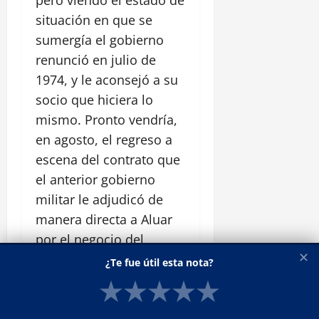
pero viendo el estado de
situación en que se
sumergía el gobierno
renunció en julio de
1974, y le aconsejó a su
socio que hiciera lo
mismo. Pronto vendría,
en agosto, el regreso a
escena del contrato que
el anterior gobierno
militar le adjudicó de
manera directa a Aluar
por el negocio del
✕
aluminio. Si bien el
¿Te fue útil esta nota?
senador Hipólito Solari
★
★
★
★
★
Yrigoyen se había