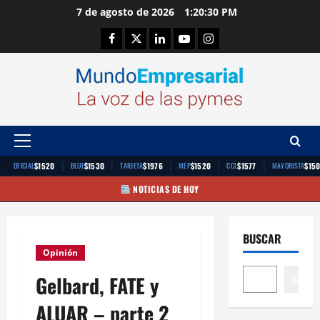
Saltar
7 de agosto de 2026
1:20:31 PM
al
Facebook
Twitter
Linkedin
Youtube
Instagram
contenido
Menú
principal
|
|
|
|
|
$1520
$1530
$1976
$1520
$1577
$15
OFICIAL
BLUE
TARJETA
MEP
CCL
MAYORISTA
NOTICIAS DE HOY
BUSCAR
Opinión
Gelbard, FATE y
Buscar
ALUAR – parte 2