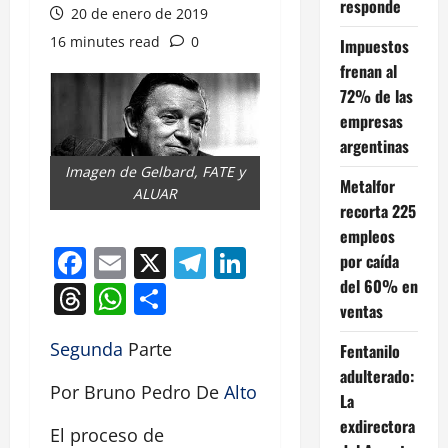
responde
20 de enero de 2019
16 minutes read
0
Impuestos
frenan al
72% de las
empresas
argentinas
Imagen de Gelbard, FATE y
Metalfor
ALUAR
recorta 225
empleos
Facebook
Email
X
Telegram
LinkedIn
por caída
del 60% en
Threads
WhatsApp
Compartir
ventas
Segunda
Parte
Fentanilo
adulterado:
Por Bruno Pedro De
Alto
La
exdirectora
El proceso de