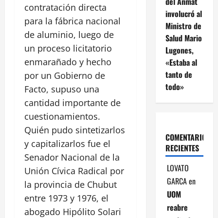
del Anmat
contratación directa
involucró al
para la fábrica nacional
Ministro de
de aluminio, luego de
Salud Mario
un proceso licitatorio
Lugones,
enmarañado y hecho
«Estaba al
tanto de
por un Gobierno de
todo»
Facto, supuso una
cantidad importante de
cuestionamientos.
Quién pudo sintetizarlos
COMENTARIOS
y capitalizarlos fue el
RECIENTES
Senador Nacional de la
LOVATO
Unión Cívica Radical por
GARCA
en
la provincia de Chubut
UOM
entre 1973 y 1976, el
reabre
abogado Hipólito Solari