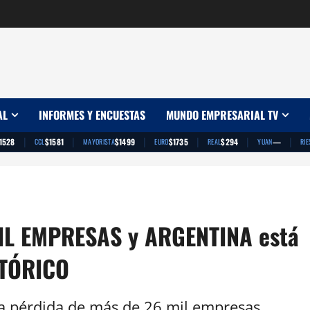
AL
INFORMES Y ENCUESTAS
MUNDO EMPRESARIAL TV
|
|
|
|
|
|
1528
$1581
$1499
$1735
$294
—
CCL
MAYORISTA
EURO
REAL
YUAN
RIE
IL EMPRESAS y ARGENTINA está
STÓRICO
 la pérdida de más de 26 mil empresas,