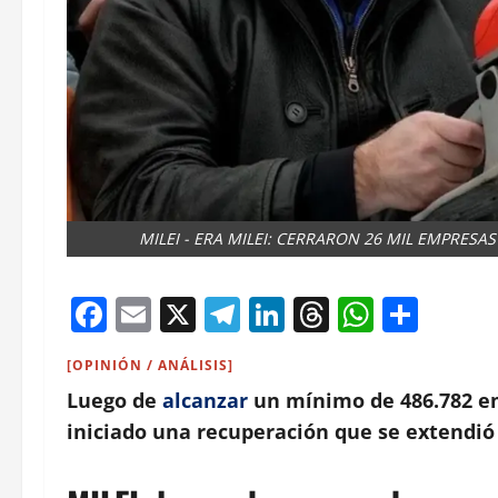
MILEI - ERA MILEI: CERRARON 26 MIL EMPRESA
Facebook
Email
X
Telegram
LinkedIn
Threads
Whats
Comp
[OPINIÓN / ANÁLISIS]
Luego de
alcanzar
un mínimo de 486.782 em
iniciado una recuperación que se extendió