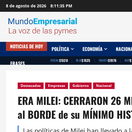
Saltar
8 de agosto de 2026
8:11:36 PM
al
contenido
NOTICIAS DE HOY
POLÍTICA
ECONOMÍA
NACION
|
|
|
$1520
$1525
$1976
$
OFICIAL
BLUE
TARJETA
MEP
FRASES
Destacados
Empresas
Gobierno
Nacional
ERA MILEI: CERRARON 26 M
al BORDE de su MÍNIMO HI
Las políticas de Milei han llevado a