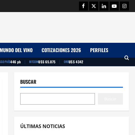
Facebook
Twitter
Linkedin
Youtube
Insta
MUNDO DEL VINO
COTIZACIONES 2026
PERFILES
|
|
446 pb
U$S 65.075
U$S 4342
SGO PAÍS
BITCOIN
ORO
BUSCAR
Buscar
ÚLTIMAS NOTICIAS