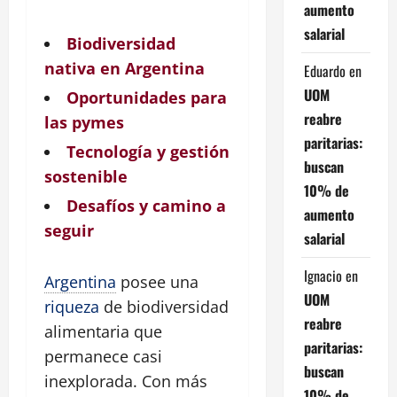
aumento
salarial
Biodiversidad
nativa en Argentina
Eduardo
en
UOM
Oportunidades para
reabre
las pymes
paritarias:
Tecnología y gestión
buscan
sostenible
10% de
Desafíos y camino a
aumento
seguir
salarial
Ignacio
en
Argentina
posee una
UOM
riqueza
de biodiversidad
reabre
alimentaria que
paritarias:
permanece casi
buscan
inexplorada. Con más
10% de