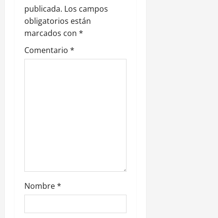
ó
publicada.
Los campos
n
obligatorios están
marcados con
*
d
Comentario
*
e
e
n
t
r
a
d
Nombre
*
a