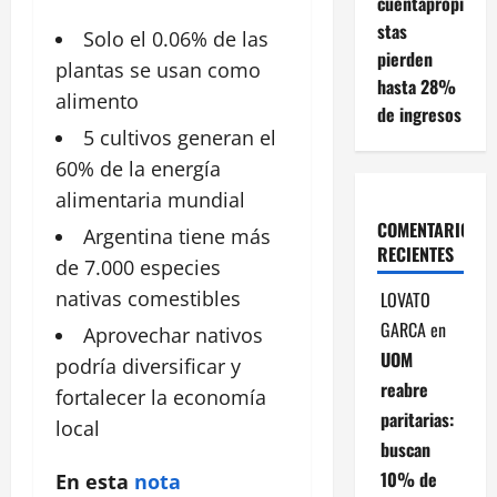
cuentapropi
stas
Solo el 0.06% de las
pierden
plantas se
usan
como
hasta 28%
alimento
de ingresos
5 cultivos generan el
60% de la
energía
alimentaria mundial
COMENTARIOS
Argentina
tiene más
RECIENTES
de 7.000 especies
nativas comestibles
LOVATO
GARCA
en
Aprovechar nativos
UOM
podría diversificar y
reabre
fortalecer la
economía
paritarias:
local
buscan
10% de
En esta
nota