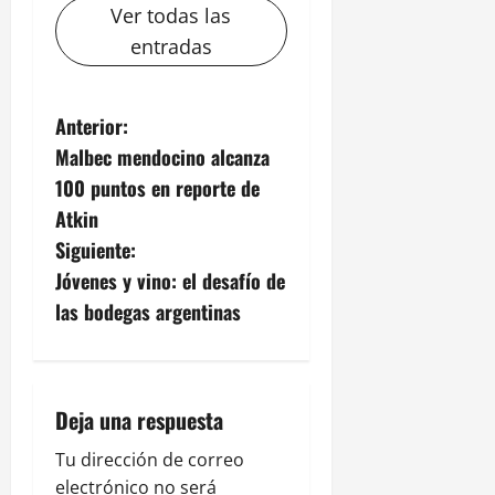
Ver todas las
entradas
N
Anterior:
Malbec mendocino alcanza
a
100 puntos en reporte de
v
Atkin
Siguiente:
e
Jóvenes y vino: el desafío de
g
las bodegas argentinas
a
c
Deja una respuesta
i
Tu dirección de correo
electrónico no será