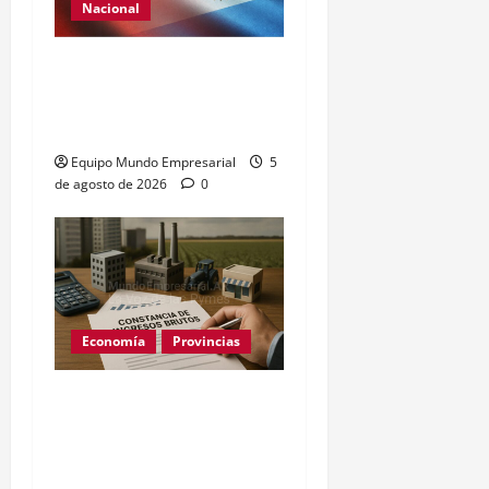
Nacional
Renovación del acuerdo
de swap entre Argentina y
China
Equipo Mundo Empresarial
5
de agosto de 2026
0
Economía
Provincias
Constancia de Ingresos
Brutos de ARBA: cómo
sacarla paso a paso