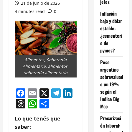
jefes
21 de junio de 2026
4 minutes read
0
Inflación
baja y dólar
estable:
¿cementeri
o de
pymes?
Alimentos, Soberanía
Peso
Alimentaria, alimentos,
argentino
soberanía alimentaria
sobrevaluad
o un 19%
Facebook
Email
X
Telegram
LinkedIn
según el
Índice Big
Threads
WhatsApp
Compartir
Mac
Precarizaci
Lo que tenés que
ón laboral:
saber: