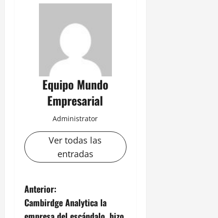
Equipo Mundo
Empresarial
Administrator
Ver todas las
entradas
N
Anterior:
Cambirdge Analytica la
a
empresa del escándalo, hizo