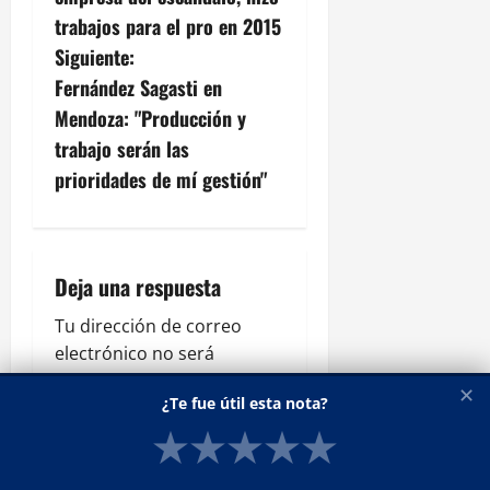
v
trabajos para el pro en 2015
Siguiente:
e
Fernández Sagasti en
g
Mendoza: "Producción y
trabajo serán las
a
prioridades de mí gestión"
c
i
Deja una respuesta
ó
Tu dirección de correo
n
electrónico no será
publicada.
Los campos
d
✕
¿Te fue útil esta nota?
obligatorios están
e
★
★
★
★
★
marcados con
*
Comentario
*