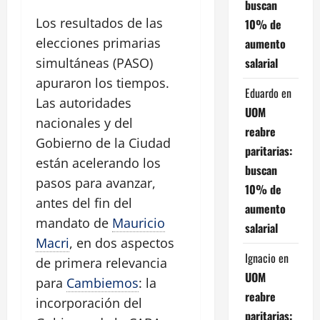
buscan
Los resultados de las
10% de
elecciones primarias
aumento
salarial
simultáneas (PASO)
apuraron los tiempos.
Eduardo
en
Las autoridades
UOM
nacionales y del
reabre
Gobierno de la Ciudad
paritarias:
están acelerando los
buscan
pasos para avanzar,
10% de
antes del fin del
aumento
mandato de
Mauricio
salarial
Macri
, en dos aspectos
Ignacio
en
de primera relevancia
UOM
para
Cambiemos
: la
reabre
incorporación del
paritarias: