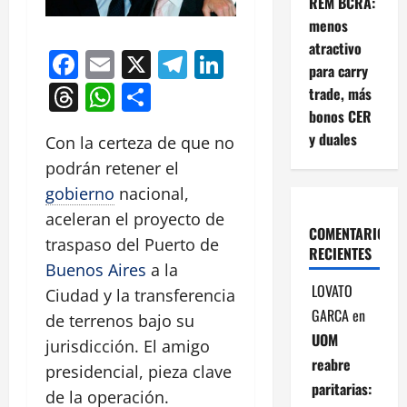
REM BCRA:
menos
atractivo
Facebook
Email
X
Telegram
LinkedIn
para carry
Threads
WhatsApp
Compartir
trade, más
bonos CER
y duales
Con la certeza de que no
podrán retener el
gobierno
nacional,
aceleran el proyecto de
COMENTARIOS
traspaso del Puerto de
RECIENTES
Buenos Aires
a la
LOVATO
Ciudad y la transferencia
GARCA
en
de terrenos bajo su
UOM
jurisdicción. El amigo
reabre
presidencial, pieza clave
paritarias:
de la operación.