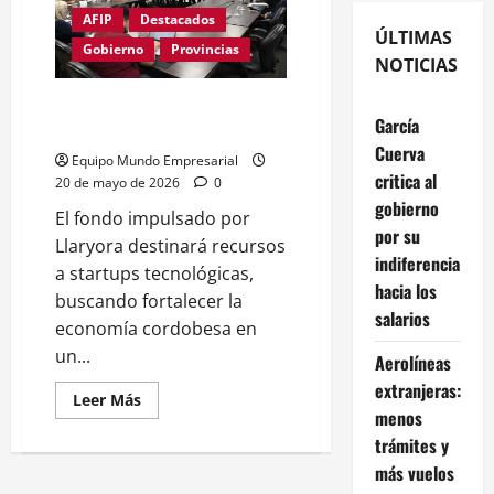
AFIP
Destacados
ÚLTIMAS
Gobierno
Provincias
NOTICIAS
Llaryora impulsa un fondo
García
millonario para innovación
Cuerva
Equipo Mundo Empresarial
critica al
20 de mayo de 2026
0
gobierno
El fondo impulsado por
por su
Llaryora destinará recursos
indiferencia
a startups tecnológicas,
hacia los
buscando fortalecer la
salarios
economía cordobesa en
un...
Aerolíneas
extranjeras:
Leer
Leer Más
más
menos
acerca
trámites y
de
Llaryora
más vuelos
impulsa
un