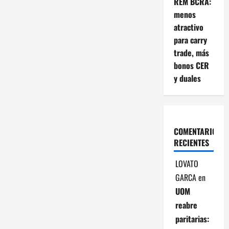
REM BCRA:
menos
atractivo
para carry
trade, más
bonos CER
y duales
COMENTARIOS
RECIENTES
LOVATO
GARCA
en
UOM
reabre
paritarias: