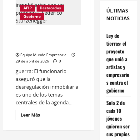
AFIP
Destacados
ÚLTIMAS
Gobierno
NOTICIAS
La guerra interna: “Los colegios
Ley de
inmobiliarios son un problema”
tierras: el
Federico Sturzenegger
proyecto
Equipo Mundo Empresarial
que unió a
29 de abril de 2026
0
artistas y
guerra: El funcionario
empresario
aseguró que la
s contra el
desregulación inmobiliaria
gobierno
es uno de los temas
centrales de la agenda...
Solo 2 de
cada 10
Leer
Leer Más
jóvenes
más
acerca
quieren ser
de
La
sus propios
guerra