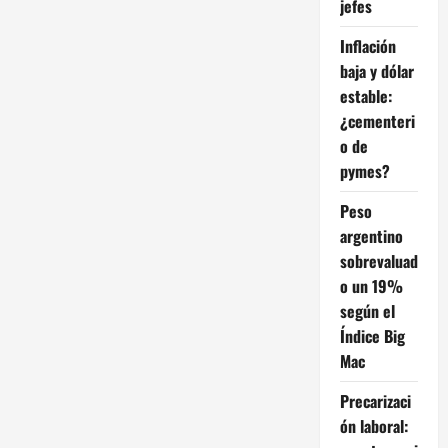
interna:
jefes
“Los
colegios
Inflación
inmobiliarios
son
baja y dólar
un
problema”
estable:
Federico
Sturzenegger
¿cementeri
o de
pymes?
Peso
argentino
sobrevaluad
o un 19%
según el
Índice Big
Mac
Precarizaci
ón laboral: