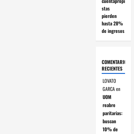
cuentapropi
stas
pierden
hasta 28%
de ingresos
COMENTARIOS
RECIENTES
LOVATO
GARCA
en
UOM
reabre
paritarias:
buscan
10% de