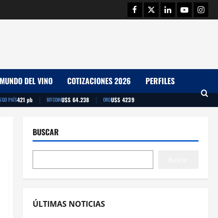
Facebook
Twitter
Linkedin
Youtube
Insta
MUNDO DEL VINO
COTIZACIONES 2026
PERFILES
|
|
421 pb
U$S 64.238
U$S 4239
SGO PAÍS
BITCOIN
ORO
BUSCAR
Buscar
ÚLTIMAS NOTICIAS