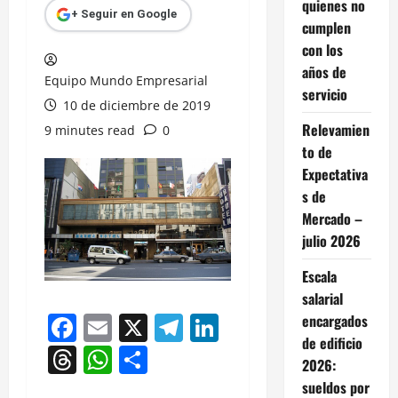
quienes no
+ Seguir en Google
cumplen
con los
años de
Equipo Mundo Empresarial
servicio
10 de diciembre de 2019
Relevamien
9 minutes read
0
to de
Expectativa
s de
Mercado –
julio 2026
Escala
salarial
Facebook
Email
X
Telegram
LinkedIn
encargados
de edificio
Threads
WhatsApp
Compartir
2026:
sueldos por