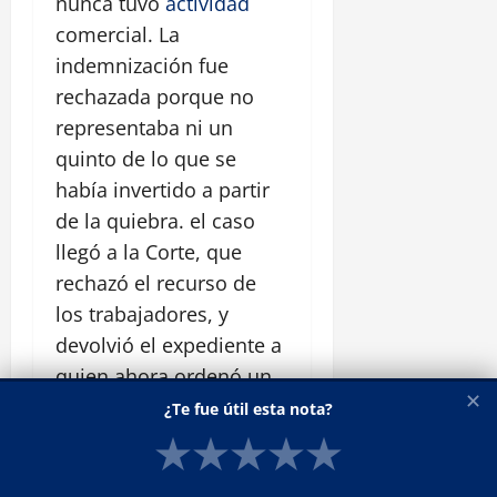
nunca tuvo
actividad
comercial. La
indemnización fue
rechazada porque no
representaba ni un
quinto de lo que se
había invertido a partir
de la quiebra. el caso
llegó a la Corte, que
rechazó el recurso de
los trabajadores, y
devolvió el expediente a
quien ahora ordenó un
✕
nuevo desalojo. No
¿Te fue útil esta nota?
quedan más instancias
★
★
★
★
★
judiciales.