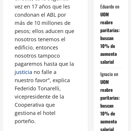
Eduardo
en
vez en 17 años que les
UOM
condonan el ABL por
reabre
más de 10 millones de
paritarias:
pesos; ellos aducen que
buscan
nosotros tenemos el
10% de
edificio, entonces
aumento
nosotros tampoco
salarial
pagaremos hasta que la
justicia
no falle a
Ignacio
en
nuestro favor", explica
UOM
Federido Tonarelli,
reabre
vicepresidente de la
paritarias:
Cooperativa que
buscan
gestiona el hotel
10% de
porteño.
aumento
salarial