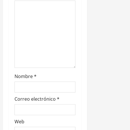
n
t
r
a
d
a
s
Nombre
*
Correo electrónico
*
Web