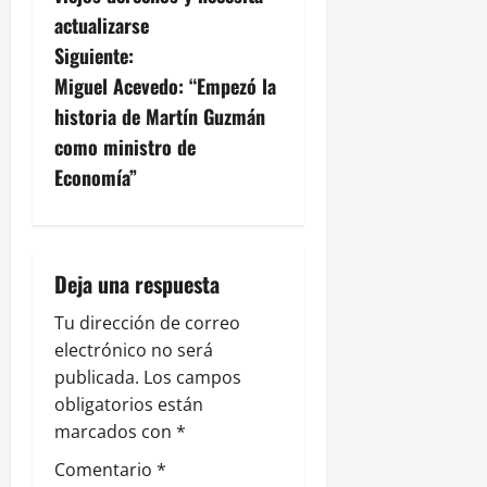
v
actualizarse
e
Siguiente:
g
Miguel Acevedo: “Empezó la
historia de Martín Guzmán
a
como ministro de
c
Economía”
i
ó
Deja una respuesta
n
Tu dirección de correo
electrónico no será
d
publicada.
Los campos
e
obligatorios están
marcados con
*
e
Comentario
*