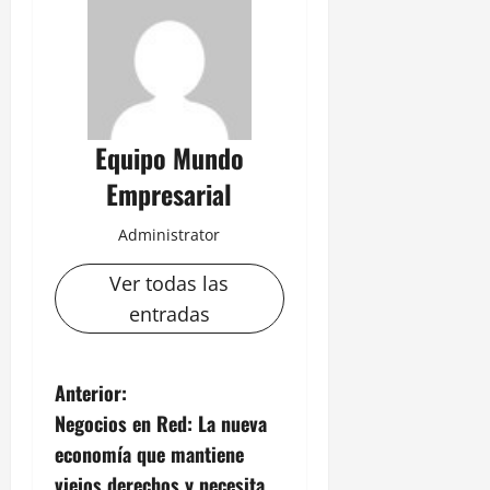
Equipo Mundo
Empresarial
Administrator
Ver todas las
entradas
N
Anterior:
Negocios en Red: La nueva
a
economía que mantiene
viejos derechos y necesita