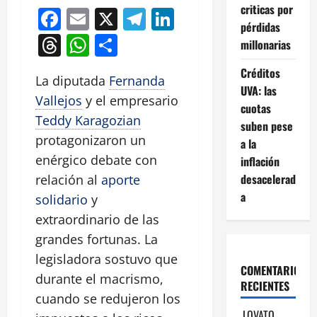
criticas por
Facebook
Email
X
Telegram
LinkedIn
pérdidas
Threads
WhatsApp
Compartir
millonarias
Créditos
La diputada
Fernanda
UVA: las
Vallejos
y el empresario
cuotas
Teddy Karagozian
suben pese
protagonizaron un
a la
enérgico debate con
inflación
desacelerad
relación al
aporte
a
solidario
y
extraordinario de las
grandes fortunas. La
legisladora sostuvo que
COMENTARIOS
durante el macrismo,
RECIENTES
cuando se redujeron los
LOVATO