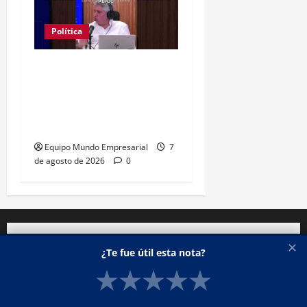
Política
Clase media sin
confianza: dólares
guardados frenan
reactivación
Equipo Mundo Empresarial
7
de agosto de 2026
0
✕
SUSCRIBITE
¿Te fue útil esta nota?
★
★
★
★
★
Ingresa tu correo para estar al tanto de todas las
noticias