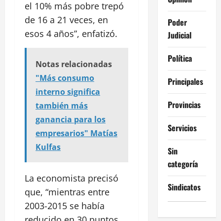
el 10% más pobre trepó
de 16 a 21 veces, en
Poder
esos 4 años”, enfatizó.
Judicial
Política
Notas relacionadas
"Más consumo
Principales
interno significa
Provincias
también más
ganancia para los
Servicios
empresarios" Matías
Kulfas
Sin
categoría
La economista precisó
Sindicatos
que, “mientras entre
2003-2015 se había
reducido en 30 puntos