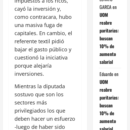
impuestos a los ricos,
GARCA
en
cayó la inversión y,
UOM
como contracara, hubo
reabre
una masiva fuga de
paritarias:
capitales. En cambio, el
buscan
referente textil pidió
10% de
bajar el gasto público y
aumento
cuestionó la iniciativa
salarial
porque alejaría
inversiones.
Eduardo
en
UOM
Mientras la diputada
reabre
sostuvo que son los
paritarias:
sectores más
buscan
privilegiados los que
10% de
deben hacer un esfuerzo
aumento
-luego de haber sido
salarial