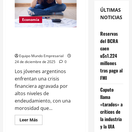
ÚLTIMAS
NOTICIAS
Economía
Reservas
Jóvenes endeudados y sin
del BCRA
capacidad de pago antes del
primer empleo
caen
u$s1.224
Equipo Mundo Empresarial
24 de diciembre de 2025
0
millones
tras pago al
Los jóvenes argentinos
FMI
enfrentan una crisis
financiera agravada por
Caputo
altos niveles de
llama
endeudamiento, con una
«tarados» a
morosidad que...
críticos de
la industria
Leer
Leer Más
más
y la UIA
acerca
de