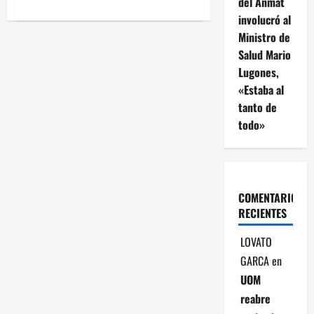
del Anmat
acerca
de
involucró al
Otro
Ministro de
nuevo
endeudamiento:
Salud Mario
un
camino
Lugones,
que
ya
«Estaba al
fracasó
tanto de
todo»
COMENTARIOS
RECIENTES
LOVATO
GARCA
en
UOM
reabre