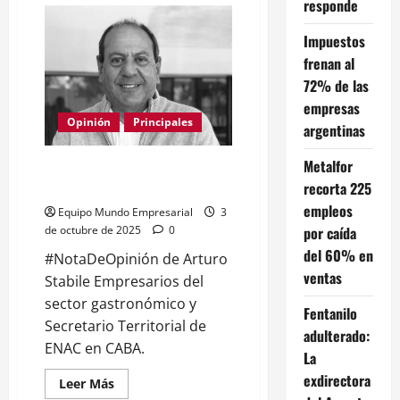
responde
Jóvenes
endeudados
y
Impuestos
sin
frenan al
capacidad
de
72% de las
pago
antes
empresas
del
Opinión
Principales
primer
argentinas
empleo
Metalfor
Otro nuevo endeudamiento: un
recorta 225
camino que ya fracasó
empleos
Equipo Mundo Empresarial
3
por caída
de octubre de 2025
0
del 60% en
#NotaDeOpinión de Arturo
ventas
Stabile Empresarios del
sector gastronómico y
Fentanilo
Secretario Territorial de
adulterado:
ENAC en CABA.
La
exdirectora
Leer
Leer Más
más