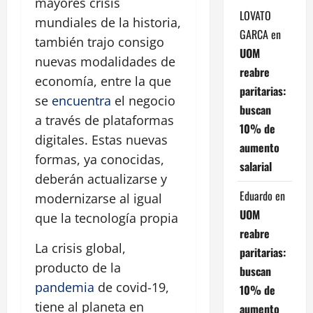
mayores crisis
LOVATO
mundiales de la historia,
GARCA
en
también trajo consigo
UOM
nuevas modalidades de
reabre
economía, entre la que
paritarias:
se
encuentra
el negocio
buscan
a través de plataformas
10% de
digitales. Estas nuevas
aumento
formas, ya conocidas,
salarial
deberán actualizarse y
Eduardo
en
modernizarse al igual
UOM
que la tecnología propia
reabre
La crisis global,
paritarias:
producto de la
buscan
pandemia
de covid-19,
10% de
tiene al planeta en
aumento