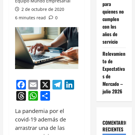
Equipo Mundo Empresarial
para
2 de octubre de 2020
quienes no
6 minutes read
0
cumplen
con los
años de
servicio
Relevamien
to de
Expectativa
s de
Facebook
Email
X
Telegram
LinkedIn
Mercado –
julio 2026
Threads
WhatsApp
Compartir
La pandemia por el
covid-19 además de
COMENTARIOS
arrastrar una de las
RECIENTES