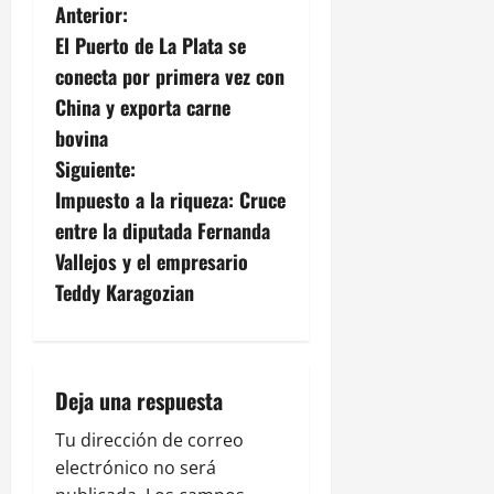
N
Anterior:
El Puerto de La Plata se
a
conecta por primera vez con
v
China y exporta carne
bovina
e
Siguiente:
g
Impuesto a la riqueza: Cruce
entre la diputada Fernanda
a
Vallejos y el empresario
c
Teddy Karagozian
i
ó
Deja una respuesta
n
Tu dirección de correo
electrónico no será
d