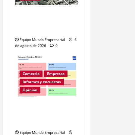
Relevamiento de
Expectativas de Mercado
– julio 2026
Equipo Mundo Empresarial
6
de agosto de 2026
0
Comercio
Empresas
Informes y encuestas
Opinión
A la mitad de las pymes
argentinas les va mal
según la ENAC
Equipo Mundo Empresarial