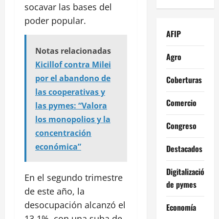
socavar las bases del
poder popular.
AFIP
Notas relacionadas
Agro
Kicillof contra Milei
por el abandono de
Coberturas
las cooperativas y
Comercio
las pymes: “Valora
los monopolios y la
Congreso
concentración
económica”
Destacados
Digitalización
En el segundo trimestre
de pymes
de este año, la
desocupación alcanzó el
Economía
13,1%, con una suba de