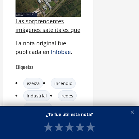
Las sorprendentes
imágenes satelitales que
La nota original fue
publicada en
Infobae
.
Etiquetas
ezeiza
incendio
industrial
redes
spegazzini
✕
¿Te fue útil esta nota?
★
★
★
★
★
¿Te fue útil esta nota?