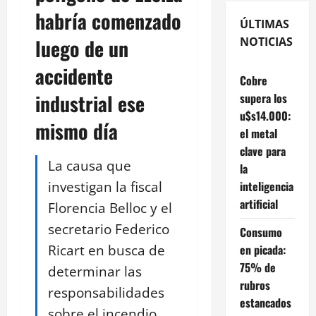
habría comenzado
ÚLTIMAS
luego de un
NOTICIAS
accidente
Cobre
industrial ese
supera los
u$s14.000:
mismo día
el metal
clave para
La causa que
la
investigan la fiscal
inteligencia
artificial
Florencia Belloc y el
secretario Federico
Consumo
Ricart en busca de
en picada:
75% de
determinar las
rubros
responsabilidades
estancados
sobre el incendio