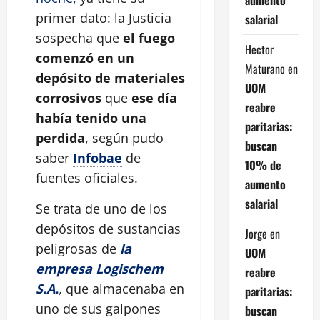
primer dato: la Justicia
salarial
sospecha que
el fuego
Hector
comenzó en un
Maturano
en
depósito de materiales
UOM
corrosivos
que
ese día
reabre
había tenido una
paritarias:
perdida
, según pudo
buscan
saber
Infobae
de
10% de
fuentes oficiales.
aumento
salarial
Se trata de uno de los
depósitos de sustancias
Jorge
en
peligrosas de
la
UOM
empresa Logischem
reabre
S.A.
,
que almacenaba en
paritarias:
uno de sus galpones
buscan