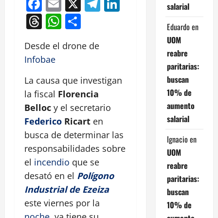
Facebook
Email
X
Telegram
LinkedIn
salarial
Threads
WhatsApp
Compartir
Eduardo
en
UOM
Desde el drone de
reabre
Infobae
paritarias:
buscan
La causa que investigan
10% de
la fiscal
Florencia
aumento
Belloc
y el secretario
salarial
Federico
Ricart
en
busca de determinar las
Ignacio
en
responsabilidades sobre
UOM
el
incendio
que se
reabre
desató en el
Polígono
paritarias:
Industrial de Ezeiza
buscan
este viernes por la
10% de
noche
, ya tiene su
aumento