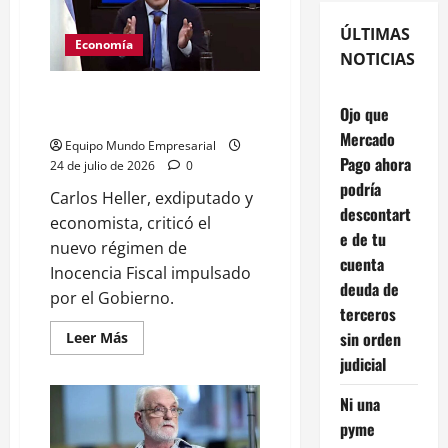
ÚLTIMAS
Economía
NOTICIAS
Carlos Heller: Inocencia Fiscal
Ojo que
beneficia a grandes evasores
Mercado
Equipo Mundo Empresarial
Pago ahora
24 de julio de 2026
0
podría
Carlos Heller, exdiputado y
descontart
economista, criticó el
e de tu
nuevo régimen de
cuenta
Inocencia Fiscal impulsado
deuda de
por el Gobierno.
terceros
sin orden
Leer
Leer Más
más
judicial
acerca
de
Carlos
Ni una
Heller:
Inocencia
pyme
Fiscal