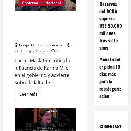
Carlos
Reservas
Gobierno
Nacional
De
del BCRA
Pablo
llama
Carlos Maslatón: «Karina Milei
superan
a
no
es López Rega, es la dueña del
US$ 50.000
alarmarse
gobierno y del mismo Javier
millones
Milei»
tras siete
Equipo Mundo Empresarial
años
22 de mayo de 2026
0
Monotribut
Carlos Maslatón critica la
o: piden 10
influencia de Karina Milei
días más
en el gobierno y advierte
para la
sobre la falta de...
recategoriz
Leer
Leer Más
ación
más
acerca
de
Carlos
Maslatón:
«Karina
Milei
COMENTARIOS
es
López