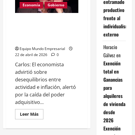
situación
entramado
salarial
Economía
Gobierno
productivo
frente al
Carlos Melconian cuestionó el
individualismo
plan económico de Javier Milei:
«Si termina con 40% de
externo
inflación, es un fracaso»
Horacio
Equipo Mundo Empresarial
Gálvez
en
22 de abril de 2026
0
Exención
Carlos: El economista
total en
advirtió sobre
Ganancias
desequilibrios entre
actividad e inflación, alertó
para
por la caída del poder
alquileres
adquisitivo...
de vivienda
desde
Leer
Leer Más
más
2026
acerca
de
Exención
Carlos
Melconian