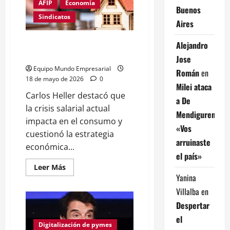
NO
AFIP
Economía
Buenos
se
VENDE»
Sindicatos
Aires
Luciano
Galfione
de
Carlos Heller apuntó a la
Alejandro
Protejer
situación salarial
Jose
Equipo Mundo Empresarial
Román
en
18 de mayo de 2026
0
Milei ataca
Carlos Heller destacó que
a De
la crisis salarial actual
Mendiguren:
impacta en el consumo y
«Vos
cuestionó la estrategia
arruinaste
económica...
el país»
Leer
Leer Más
más
Yanina
acerca
de
Villalba
en
Carlos
Heller
Despertar
apuntó
a
el
la
Digitalización de pymes