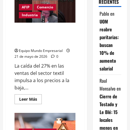
RECIENTES
Rega,
AFIP
Comercio
es
la
Pablo
en
Industria
dueña
del
UOM
gobierno
y
reabre
«Los PRECIOS BAJAN porque NO
del
se VENDE» Luciano Galfione de
mismo
paritarias:
Javier
Protejer
buscan
Milei»
Equipo Mundo Empresarial
10% de
21 de mayo de 2026
0
aumento
La caída del 27% en las
salarial
ventas del sector textil
Raul
impulsa a los precios a la
baja,...
Monsalvo
en
Cierre de
Leer
Leer Más
más
Tostado y
acerca
de
Le Blé: 15
«Los
locales
PRECIOS
BAJAN
menos en
porque