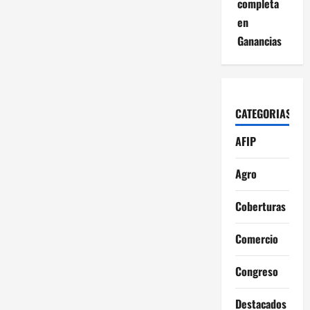
completa
cuestionó
el
en
plan
económico
Ganancias
de
Javier
Milei:
«Si
termina
con
40%
CATEGORIAS
de
inflación,
es
AFIP
un
fracaso»
Agro
Coberturas
Comercio
Congreso
Destacados