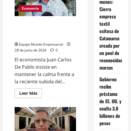
beneficia
menos:
a
Cierra
grandes
Economía
evasores
empresa
textil
Dólar sube 5% en junio: Juan
Carlos De Pablo llama a no
exitosa de
alarmarse
Catamarca
Equipo Mundo Empresarial
creada por
28 de junio de 2026
0
un pool de
El economista Juan Carlos
reconocidas
De Pablo insiste en
marcas
mantener la calma frente a
Gobierno
la reciente subida del...
recibe
Leer
préstamo
Leer Más
más
de EE. UU. y
acerca
de
oculta 3,8
Dólar
sube
billones de
5%
en
pesos
junio:
Juan