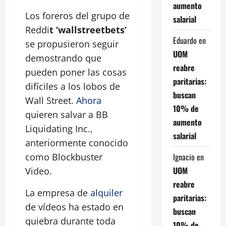
aumento
Los foreros del grupo de
salarial
Reddi
t ‘wallstreetbets’
Eduardo
en
se propusieron seguir
UOM
demostrando que
reabre
pueden poner las cosas
paritarias:
difíciles a los lobos de
buscan
Wall Street.
Ahora
10% de
quieren salvar a BB
aumento
Liquidating Inc.,
salarial
anteriormente conocido
Ignacio
en
como Blockbuster
UOM
Video.
reabre
La empresa de
alquiler
paritarias:
de vídeos ha estado en
buscan
quiebra durante toda
10% de