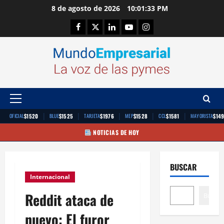
Saltar
8 de agosto de 2026
10:01:34 PM
al
Facebook
Twitter
Linkedin
Youtube
Instagram
contenido
Menú
principal
|
|
|
|
|
$1520
$1525
$1976
$1528
$1581
$14
OFICIAL
BLUE
TARJETA
MEP
CCL
MAYORISTA
NOTICIAS DE HOY
BUSCAR
Internacional
Reddit ataca de
Buscar
nuevo: El furor