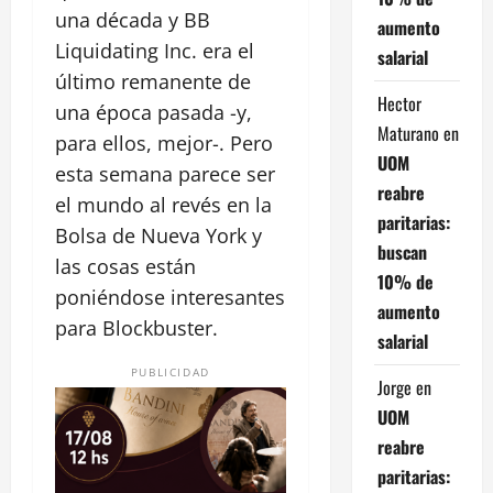
una década y BB
aumento
Liquidating Inc. era el
salarial
último remanente de
Hector
una época pasada -y,
Maturano
en
para ellos, mejor-. Pero
UOM
esta semana parece ser
reabre
el mundo al revés en la
paritarias:
Bolsa de Nueva York y
buscan
las cosas están
10% de
poniéndose interesantes
aumento
para Blockbuster.
salarial
PUBLICIDAD
Jorge
en
UOM
reabre
paritarias: