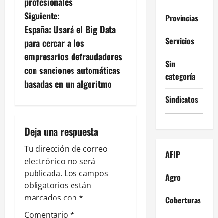
profesionales
g
Siguiente:
Provincias
España: Usará el Big Data
a
Servicios
para cercar a los
c
empresarios defraudadores
Sin
con sanciones automáticas
i
categoría
basadas en un algoritmo
ó
Sindicatos
n
Deja una respuesta
d
Tu dirección de correo
AFIP
e
electrónico no será
publicada.
Los campos
e
Agro
obligatorios están
n
marcados con
*
Coberturas
Comentario
*