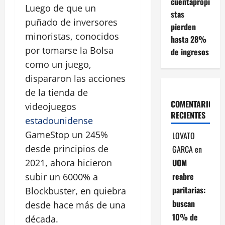
cuentapropi
Luego de que un
stas
puñado de inversores
pierden
minoristas, conocidos
hasta 28%
por tomarse la Bolsa
de ingresos
como un juego,
dispararon las acciones
de la tienda de
COMENTARIOS
videojuegos
RECIENTES
estadounidense
GameStop un 245%
LOVATO
desde principios de
GARCA
en
UOM
2021, ahora hicieron
reabre
subir un 6000% a
paritarias:
Blockbuster, en quiebra
buscan
desde hace más de una
10% de
década.