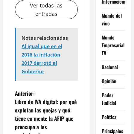
Internacional
Ver todas las
entradas
Mundo del
vino
Mundo
Notas relacionadas
Empresarial
Al igual que en el
TV
2016 la inflación
2017 derrotó al
Nacional
Gobierno
Opinión
N
Anterior:
Poder
Libro de IVA digital: por qué
Judicial
a
explotan las quejas y qué
Política
v
tiene en mente la AFIP que
preocupa a los
e
Principales