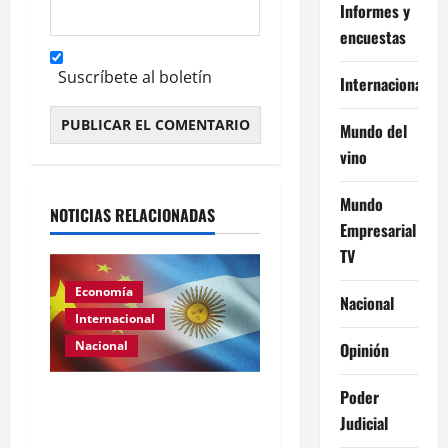
Informes y
encuestas
Suscríbete al boletín
Internacional
Mundo del
vino
Alternative:
Mundo
NOTICIAS RELACIONADAS
Empresarial
TV
Economía
Nacional
Internacional
Nacional
Opinión
Poder
Renovación del acuerdo
Judicial
de swap entre Argentina y