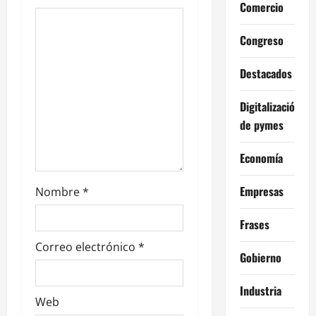
t
Comercio
r
Congreso
a
Destacados
d
Digitalización
a
de pymes
s
Economía
Empresas
Nombre
*
Frases
Correo electrónico
*
Gobierno
Industria
Web