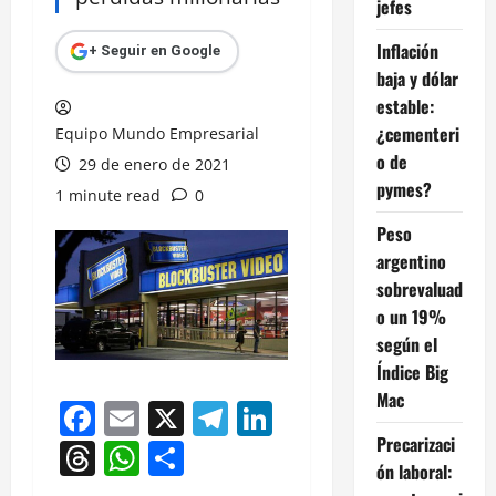
jefes
Inflación
+ Seguir en Google
baja y dólar
estable:
¿cementeri
Equipo Mundo Empresarial
o de
29 de enero de 2021
pymes?
1 minute read
0
Peso
argentino
sobrevaluad
o un 19%
según el
Índice Big
Mac
Facebook
Email
X
Telegram
LinkedIn
Precarizaci
Threads
WhatsApp
Compartir
ón laboral: