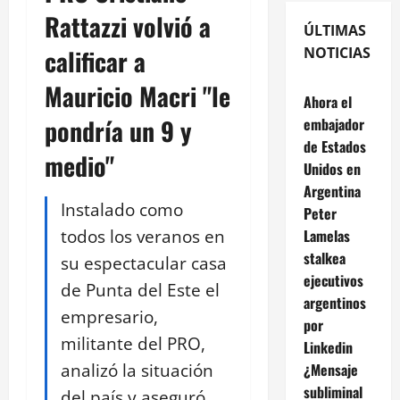
Rattazzi volvió a
ÚLTIMAS
calificar a
NOTICIAS
Mauricio Macri "le
Ahora el
pondría un 9 y
embajador
de Estados
medio"
Unidos en
Argentina
Instalado como
Peter
todos los veranos en
Lamelas
stalkea
su espectacular casa
ejecutivos
de Punta del Este el
argentinos
empresario,
por
militante del PRO,
Linkedin
analizó la situación
¿Mensaje
subliminal
del país y aseguró