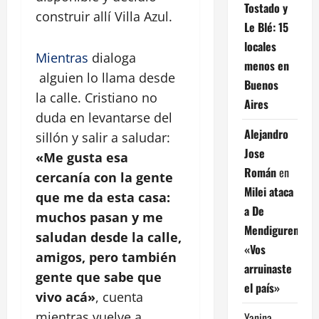
Tostado y
construir allí Villa Azul.
Le Blé: 15
locales
Mientras
dialoga
menos en
alguien lo llama desde
Buenos
la calle. Cristiano no
Aires
duda en levantarse del
Alejandro
sillón y salir a saludar:
Jose
«Me gusta esa
Román
en
cercanía con la gente
Milei ataca
que me da esta casa:
a De
muchos pasan y me
Mendiguren:
saludan desde la calle,
«Vos
amigos, pero también
arruinaste
gente que sabe que
el país»
vivo acá»
, cuenta
mientras vuelve a
Yanina