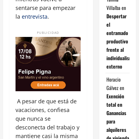
Villalba
en
sentarse para empezar
Despertar
la
entrevista
.
el
entramado
PUBLICIDAD
productivo
frente al
individualismo
externo
Horacio
Gálvez
en
Exención
A pesar de que está de
total en
vacaciones, confiesa
Ganancias
que nunca se
para
desconecta del trabajo y
alquileres
mantiene casi la misma
de vivienda