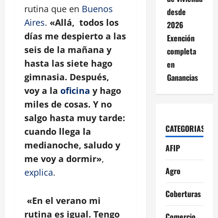
rutina que en
Buenos
desde
Aires
.
«Allá, todos los
2026
días me despierto a las
Exención
seis de la mañana y
completa
hasta las siete hago
en
gimnasia. Después,
Ganancias
voy a la
oficina
y hago
miles de cosas. Y no
salgo hasta muy tarde:
CATEGORIAS
cuando llega la
medianoche, saludo y
AFIP
me voy a dormir»
,
Agro
explica
.
Coberturas
«En el verano mi
rutina es igual. Tengo
Comercio