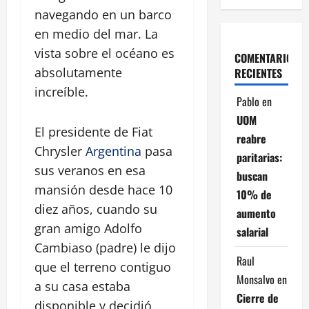
navegando en un barco
en medio del mar. La
vista sobre el océano es
COMENTARIOS
absolutamente
RECIENTES
increíble.
Pablo
en
UOM
El presidente de Fiat
reabre
Chrysler
Argentina
pasa
paritarias:
sus veranos en esa
buscan
mansión desde hace 10
10% de
diez años, cuando su
aumento
gran amigo Adolfo
salarial
Cambiaso (padre) le dijo
Raul
que el terreno contiguo
Monsalvo
en
a su casa estaba
Cierre de
disponible y decidió