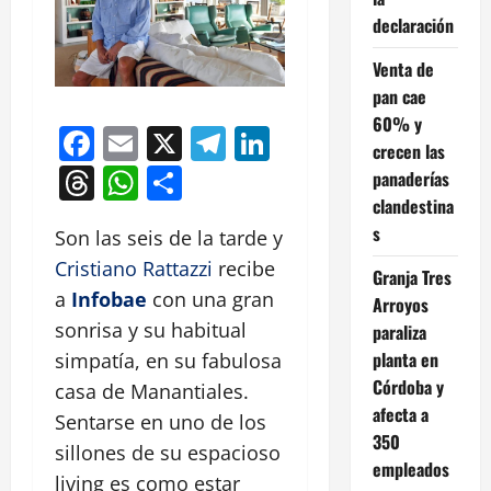
declaración
Venta de
pan cae
60% y
Facebook
Email
X
Telegram
LinkedIn
crecen las
Threads
WhatsApp
Compartir
panaderías
clandestina
s
Son las seis de la tarde y
Cristiano Rattazzi
recibe
Granja Tres
a
Infobae
con una gran
Arroyos
sonrisa y su habitual
paraliza
planta en
simpatía, en su fabulosa
Córdoba y
casa de Manantiales.
afecta a
Sentarse en uno de los
350
sillones de su espacioso
empleados
living es como estar