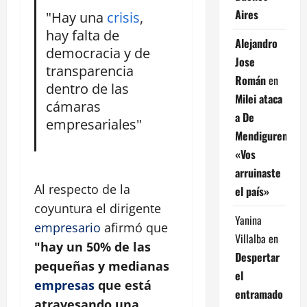
Aires
"Hay una
crisis
,
hay falta de
Alejandro
democracia y de
Jose
transparencia
Román
en
dentro de las
Milei ataca
cámaras
a De
empresariales"
Mendiguren:
«Vos
arruinaste
Al respecto de la
el país»
coyuntura el dirigente
Yanina
empresario
afirmó que
Villalba
en
"hay un 50% de las
Despertar
pequeñas y medianas
el
empresas
que está
entramado
atravesando una