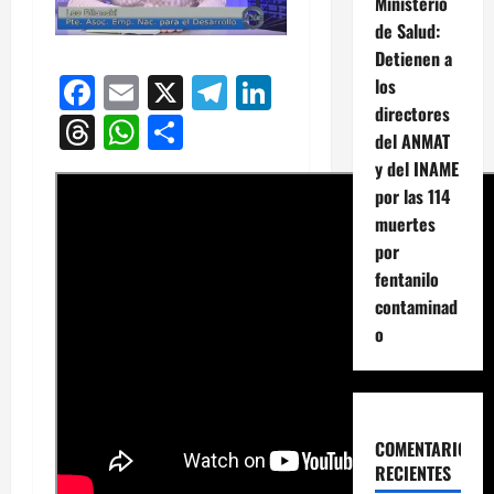
Ministerio
de Salud:
Detienen a
Facebook
Email
X
Telegram
LinkedIn
los
directores
Threads
WhatsApp
Compartir
del ANMAT
y del INAME
por las 114
muertes
por
fentanilo
contaminad
o
COMENTARIOS
RECIENTES