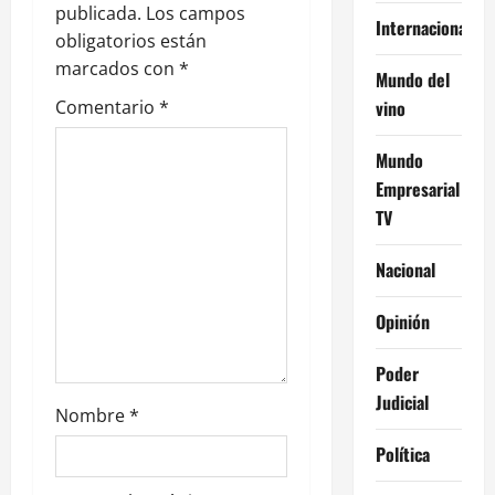
n
publicada.
Los campos
Internacional
obligatorios están
d
marcados con
*
Mundo del
e
vino
Comentario
*
e
Mundo
Empresarial
n
TV
t
Nacional
r
Opinión
a
Poder
d
Judicial
Nombre
*
a
Política
s