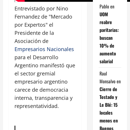
Pablo
en
Entrevistado por Nino
UOM
Fernandez de "Mercado
reabre
por Expertos" el
paritarias:
Presidente de la
buscan
Asociación de
10% de
Empresarios Nacionales
aumento
para el Desarrollo
salarial
Argentino manifestó que
Raul
el sector gremial
Monsalvo
en
empresario argentino
Cierre de
carece de democracia
Tostado y
interna, transparencia y
Le Blé: 15
representatividad.
locales
menos en
Buenos