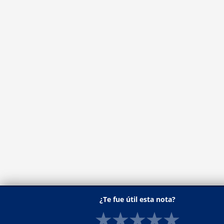
¿Te fue útil esta nota?
★
★
★
★
★