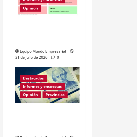
Opinión
A la mitad de las pymes
argentinas les va mal
según la ENAC
Equipo Mundo Empresarial
31 de julio de 2026
0
Destacados
Informes y encuestas
Opinión
Provincias
En lo que va de la gestión
de Milei Córdoba perdió
casi 5000 empresas