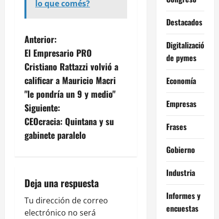
lo que comés?
Destacados
N
Anterior:
Digitalización
El Empresario PRO
a
de pymes
Cristiano Rattazzi volvió a
v
calificar a Mauricio Macri
Economía
"le pondría un 9 y medio"
e
Empresas
Siguiente:
g
CEOcracia: Quintana y su
Frases
gabinete paralelo
a
Gobierno
c
Industria
i
Deja una respuesta
Informes y
ó
Tu dirección de correo
encuestas
electrónico no será