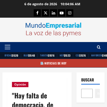
Saltar
6 de agosto de 2026
10:04:07 AM
al
Facebook
Twitter
Linkedin
Youtube
Instagram
contenido
Menú
principal
|
|
|
|
|
$1520
$1540
$1976
$1523
$1576
$14
OFICIAL
BLUE
TARJETA
MEP
CCL
MAYORISTA
NOTICIAS DE HOY
BUSCAR
Opinión
"Hay falta de
Buscar
democracia, de