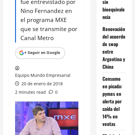
fue entrevistado por
sin
bioequivale
Nino Fernandez en
ncia
el programa MXE
que se transmite por
Renovación
del acuerdo
Canal Metro
de swap
entre
+ Seguir en Google
Argentina y
China
Equipo Mundo Empresarial
Consumo
20 de enero de 2018
en picada:
2 minutes read
0
pymes en
alerta por
caída del
14% en
ventas