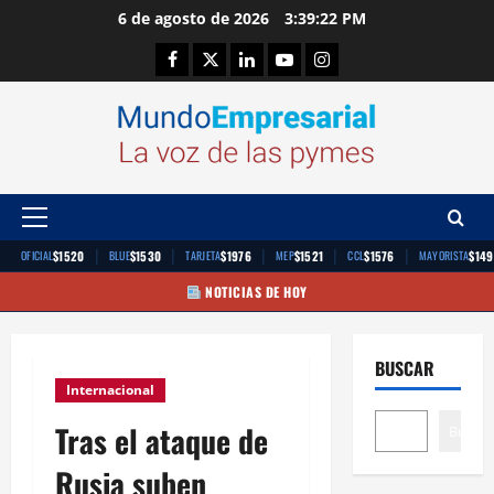
Saltar
6 de agosto de 2026
3:39:23 PM
al
Facebook
Twitter
Linkedin
Youtube
Instagram
contenido
Menú
principal
|
|
|
|
|
$1520
$1530
$1976
$1521
$1576
$14
OFICIAL
BLUE
TARJETA
MEP
CCL
MAYORISTA
NOTICIAS DE HOY
BUSCAR
Internacional
Tras el ataque de
Buscar
Rusia suben