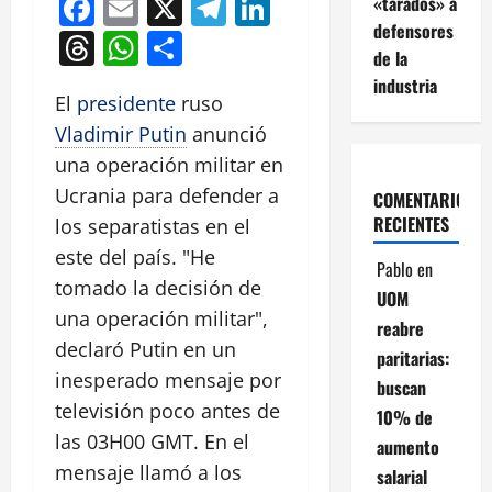
Facebook
Email
X
Telegram
LinkedIn
«tarados» a
defensores
Threads
WhatsApp
Compartir
de la
industria
El
presidente
ruso
Vladimir Putin
anunció
una operación militar en
Ucrania para defender a
COMENTARIOS
RECIENTES
los separatistas en el
este del país. "He
Pablo
en
tomado la decisión de
UOM
una operación militar",
reabre
declaró Putin en un
paritarias:
inesperado mensaje por
buscan
televisión poco antes de
10% de
las 03H00 GMT. En el
aumento
mensaje llamó a los
salarial