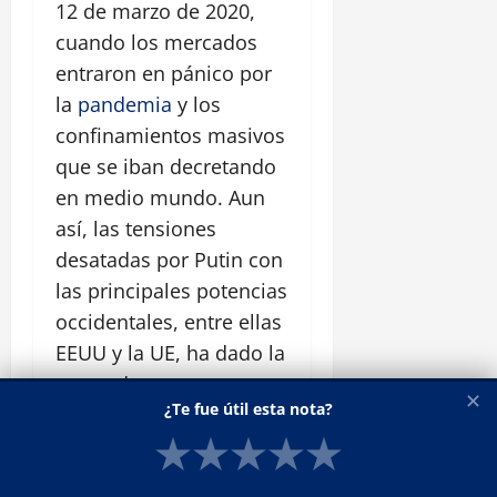
12 de marzo de 2020,
cuando los mercados
entraron en pánico por
la
pandemia
y los
confinamientos masivos
que se iban decretando
en medio mundo. Aun
así, las tensiones
desatadas por Putin con
las principales potencias
occidentales, entre ellas
EEUU y la UE, ha dado la
estocada a unos
✕
¿Te fue útil esta nota?
mercados que llevaban
★
★
★
★
★
semanas adentrándose
en terreno negativo.