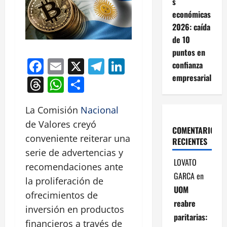
s
económicas
2026: caída
de 10
puntos en
Facebook
Email
X
Telegram
LinkedIn
confianza
empresarial
Threads
WhatsApp
Compartir
La Comisión
Nacional
de Valores creyó
COMENTARIOS
conveniente reiterar una
RECIENTES
serie de advertencias y
LOVATO
recomendaciones ante
GARCA
en
la proliferación de
UOM
ofrecimientos de
reabre
inversión en productos
paritarias:
financieros a través de