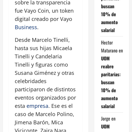
sobre la transparencia
buscan
fue Vayo Coin, un token
10% de
digital creado por Vayo
aumento
Business
.
salarial
Desde Marcelo Tinelli,
Hector
hasta sus hijas Micaela
Maturano
en
Tinelli y Candelaria
UOM
Tinelli y figuras como
reabre
Susana Giménez y otras
paritarias:
celebridades
buscan
participaron de distintos
10% de
eventos organizados por
aumento
esta
empresa
. Ese es el
salarial
caso de Marcelo Polino,
Jorge
en
Jimena Barón, Mica
UOM
Viciconte, Zaira Nara,