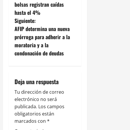
v
bolsas registran caídas
hasta el 4%
e
Siguiente:
g
AFIP determina una nueva
prórroga para adherir a la
a
moratoria y a la
c
condonación de deudas
i
ó
Deja una respuesta
n
Tu dirección de correo
electrónico no será
d
publicada.
Los campos
e
obligatorios están
marcados con
*
e