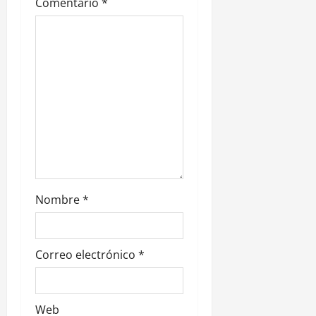
Comentario
*
n
t
r
a
d
a
s
Nombre
*
Correo electrónico
*
Web