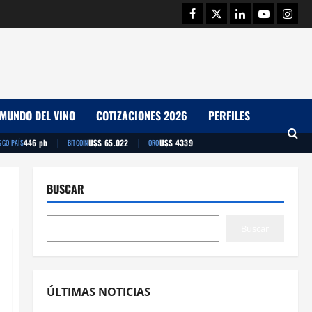
Facebook
Twitter
Linkedin
Youtube
Insta
MUNDO DEL VINO
COTIZACIONES 2026
PERFILES
|
|
446 pb
U$S 65.022
U$S 4339
SGO PAÍS
BITCOIN
ORO
BUSCAR
Buscar
ÚLTIMAS NOTICIAS