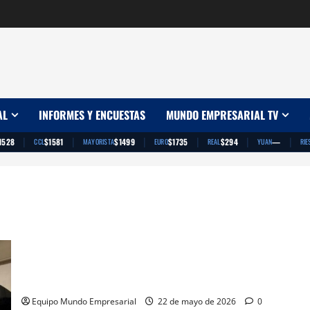
AL
INFORMES Y ENCUESTAS
MUNDO EMPRESARIAL TV
|
|
|
|
|
|
1528
$1581
$1499
$1735
$294
—
CCL
MAYORISTA
EURO
REAL
YUAN
RIE
Carlos Maslatón: «Karina Milei es López Rega, es la dueña del
gobierno y del mismo Javier Milei»
Equipo Mundo Empresarial
22 de mayo de 2026
0