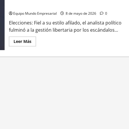
peronismo
Equipo Mundo Empresarial
8 de mayo de 2026
0
Elecciones: Fiel a su estilo afilado, el analista político
fulminó a la gestión libertaria por los escándalos...
Leer
Leer Más
más
acerca
de
Elecciones
2027:
Jorge
Asís
sentenció
que
el
Gobierno
de
Milei
«está
terminado»
y
perfiló
a
los
tres
candidatos