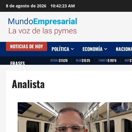
Saltar
8 de agosto de 2026
10:42:24 AM
al
contenido
NOTICIAS DE HOY
POLÍTICA
ECONOMÍA
NACION
|
|
|
$1520
$1525
$1976
$
OFICIAL
BLUE
TARJETA
MEP
FRASES
Analista