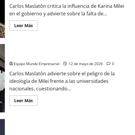
Carlos Maslatón critica la influencia de Karina Milei
en el gobierno y advierte sobre la falta de...
Leer
Leer Más
más
acerca
de
Carlos
Maslatón:
«Karina
Milei
Maslatón
es
López
Equipo Mundo Empresarial
12 de mayo de 2026
0
Rega,
es
Carlos Maslatón advierte sobre el peligro de la
la
dueña
ideología de Milei frente a las universidades
del
nacionales, cuestionando...
gobierno
y
del
Leer
Leer Más
mismo
más
Javier
acerca
Milei»
de
Maslatón
Elecciones 2027: Jorge Asís sentenció que el Gobierno de
Milei «está terminado» y perfiló a los tres candidatos del