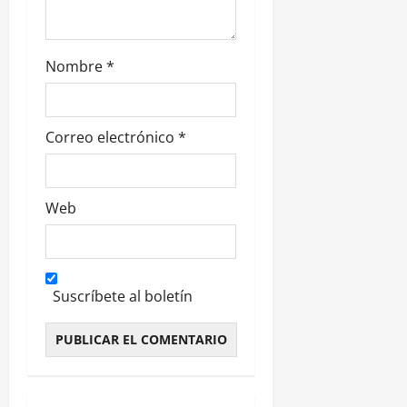
a
d
Nombre
*
a
s
Correo electrónico
*
Web
Suscríbete al boletín
Alternative: