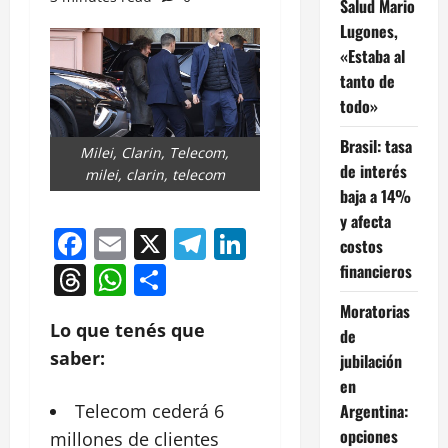
Salud Mario
Lugones,
«Estaba al
tanto de
todo»
Brasil: tasa
Milei, Clarin, Telecom,
de interés
milei, clarin, telecom
baja a 14%
y afecta
Facebook
Email
X
Telegram
LinkedIn
costos
Threads
WhatsApp
Compartir
financieros
Moratorias
Lo que tenés que
de
saber:
jubilación
en
Argentina:
Telecom cederá 6
opciones
millones de clientes