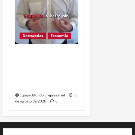
Destacados
Economía
Ojo que Mercado Pago
ahora podría descontarte
de tu cuenta deuda de
terceros sin orden
judicial
Equipo Mundo Empresarial
6
de agosto de 2026
0