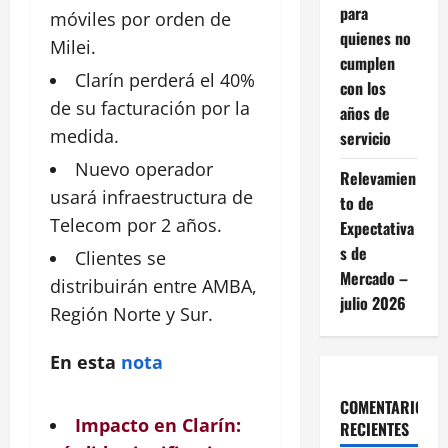
para
móviles por
orden
de
quienes no
Milei.
cumplen
Clarín perderá el 40%
con los
de su
facturación
por la
años de
medida.
servicio
Nuevo
operador
Relevamien
usará infraestructura de
to de
Telecom por 2 años.
Expectativa
s de
Clientes
se
Mercado –
distribuirán entre AMBA,
julio 2026
Región Norte y Sur.
En esta
nota
COMENTARIOS
Impacto en Clarín:
RECIENTES