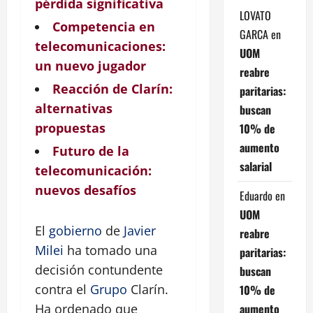
pérdida significativa
LOVATO
Competencia en
GARCA
en
telecomunicaciones:
UOM
un nuevo jugador
reabre
Reacción de Clarín:
paritarias:
alternativas
buscan
propuestas
10% de
aumento
Futuro de la
salarial
telecomunicación:
nuevos desafíos
Eduardo
en
UOM
El
gobierno
de
Javier
reabre
Milei
ha tomado una
paritarias:
decisión contundente
buscan
contra el
Grupo
Clarín.
10% de
aumento
Ha ordenado que