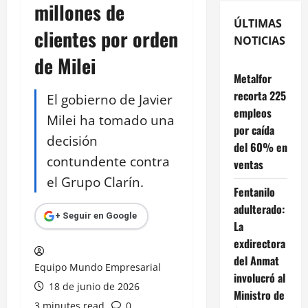
millones de
ÚLTIMAS
clientes por orden
NOTICIAS
de Milei
Metalfor
recorta 225
El gobierno de Javier
empleos
Milei ha tomado una
por caída
decisión
del 60% en
contundente contra
ventas
el Grupo Clarín.
Fentanilo
adulterado:
+ Seguir en Google
La
exdirectora
del Anmat
Equipo Mundo Empresarial
involucró al
18 de junio de 2026
Ministro de
3 minutes read
0