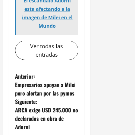
El escándalo Adorni
esta afectando a la
imagen de Milei en el
Mundo
Ver todas las
entradas
N
Anterior:
Empresarios apoyan a Milei
a
pero alertan por las pymes
v
Siguiente:
ARCA exige USD 245.000 no
e
declarados en obra de
g
Adorni