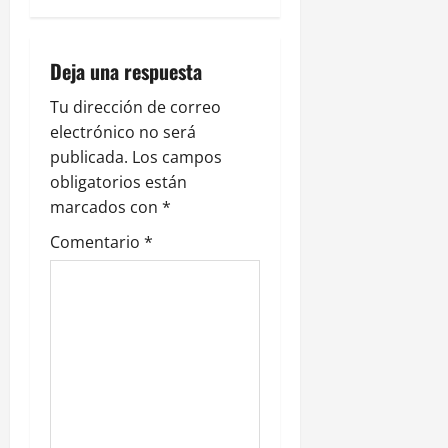
a
c
Deja una respuesta
i
Tu dirección de correo
electrónico no será
ó
publicada.
Los campos
n
obligatorios están
marcados con
*
d
Comentario
*
e
e
n
t
r