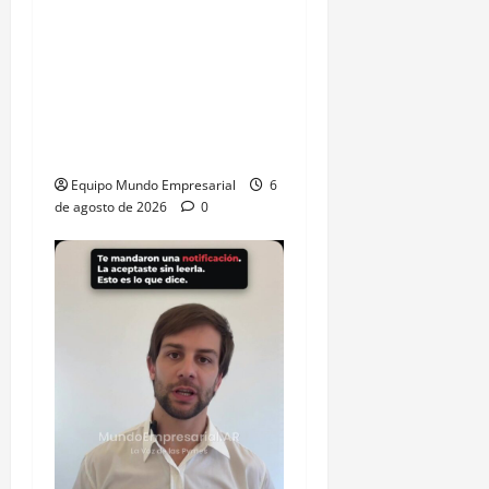
Fentanilo adulterado: La
exdirectora del Anmat
involucró al Ministro de
Salud Mario Lugones,
«Estaba al tanto de todo»
Equipo Mundo Empresarial
6
de agosto de 2026
0