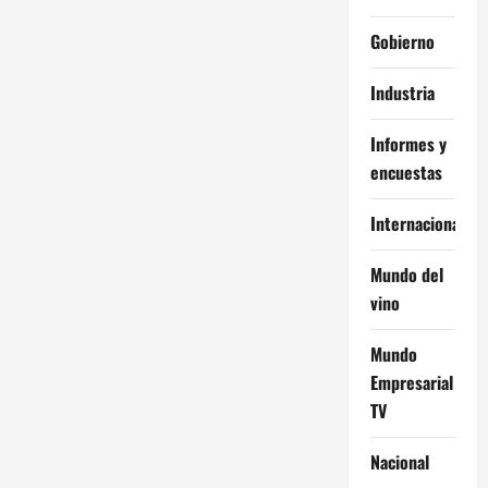
i
Gobierno
ó
Industria
n
Informes y
d
encuestas
e
Internacional
e
Mundo del
n
vino
t
Mundo
Empresarial
r
TV
a
Nacional
d