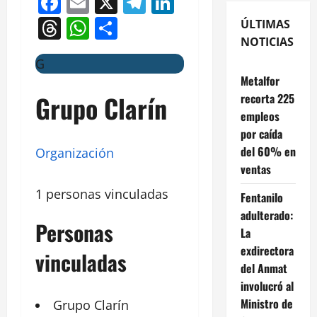
Facebook
Email
X
Telegram
LinkedIn
Threads
WhatsApp
Compartir
ÚLTIMAS
NOTICIAS
G
Metalfor
Grupo Clarín
recorta 225
empleos
por caída
del 60% en
Organización
ventas
1 personas vinculadas
Fentanilo
adulterado:
Personas
La
exdirectora
vinculadas
del Anmat
involucró al
Ministro de
Grupo
Clarín