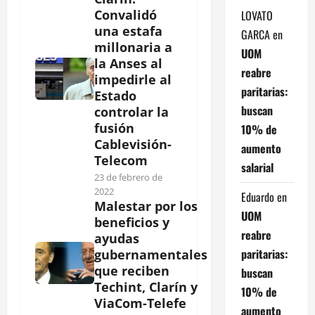
Convalidó
LOVATO
una estafa
GARCA
en
millonaria a
UOM
la Anses al
reabre
impedirle al
paritarias:
Estado
buscan
controlar la
fusión
10% de
Cablevisión-
aumento
Telecom
salarial
23 de febrero de
2022
Eduardo
en
Malestar por los
UOM
beneficios y
reabre
ayudas
paritarias:
gubernamentales
que reciben
buscan
Techint, Clarín y
10% de
ViaCom-Telefe
aumento