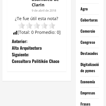
Clarin
Agro
9 de abril de 2018
¿Te fue útil esta
nota
?
Coberturas
Comercio
[
Total
:
0
Promedio
:
0
]
N
Anterior:
Congreso
Alta Arquitectura
a
Destacados
Siguiente:
v
Consultora Politikón Chaco
Digitalización
e
de pymes
g
Economía
a
Empresas
c
Frases