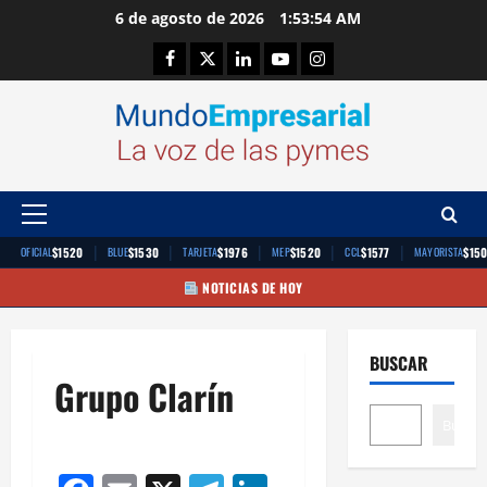
Saltar
6 de agosto de 2026
1:53:54 AM
al
Facebook
Twitter
Linkedin
Youtube
Instagram
contenido
Menú
principal
|
|
|
|
|
$1520
$1530
$1976
$1520
$1577
$15
OFICIAL
BLUE
TARJETA
MEP
CCL
MAYORISTA
NOTICIAS DE HOY
BUSCAR
Grupo Clarín
Buscar