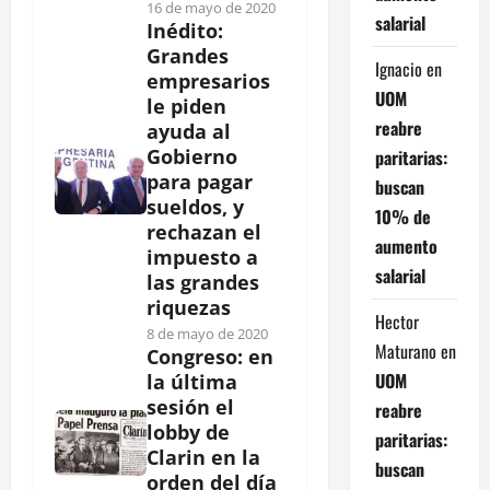
16 de mayo de 2020
salarial
Inédito:
Grandes
Ignacio
en
empresarios
UOM
le piden
reabre
ayuda al
Gobierno
paritarias:
para pagar
buscan
sueldos, y
10% de
rechazan el
aumento
impuesto a
salarial
las grandes
riquezas
Hector
8 de mayo de 2020
Maturano
en
Congreso: en
UOM
la última
sesión el
reabre
lobby de
paritarias:
Clarin en la
buscan
orden del día