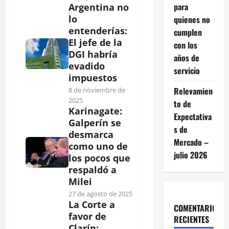
para
Argentina no
lo
quienes no
entenderías:
cumplen
El jefe de la
con los
DGI habría
años de
evadido
servicio
impuestos
Relevamien
8 de noviembre de
2025
to de
Karinagate:
Expectativa
Galperín se
s de
desmarca
Mercado –
como uno de
julio 2026
los pocos que
respaldó a
Milei
27 de agosto de 2025
La Corte a
COMENTARIOS
favor de
RECIENTES
Clarín: