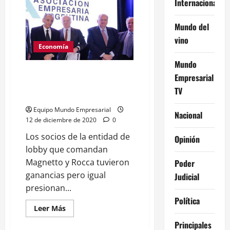
Internacional
Operación
antivacunas:
Desinformación
de
Mundo del
los
vino
medios
y
Economía
la
oposición
Mundo
en
AEA pide baja de impuestos
medio
Empresarial
de
pero maximizan sus ganancias a
TV
la
pesar de la pandemia
segunda
ola
Equipo Mundo Empresarial
Nacional
12 de diciembre de 2020
0
Los socios de la entidad de
Opinión
lobby que comandan
Magnetto y Rocca tuvieron
Poder
ganancias pero igual
Judicial
presionan...
Política
Leer
Leer Más
más
acerca
Principales
de