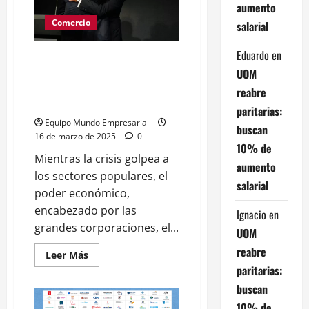
"reclamó
aumento
al
Comercio
gobierno
salarial
menos
impuestos
y
Eduardo
en
¿A qué juega el poder
menos
derechos
UOM
económico? El ajuste, la
laborales"
represión y los beneficiados de
reabre
en
foro
la crisis
paritarias:
organizado
por
Equipo Mundo Empresarial
buscan
Clarin
16 de marzo de 2025
0
10% de
Mientras la crisis golpea a
aumento
los sectores populares, el
salarial
poder económico,
encabezado por las
Ignacio
en
grandes corporaciones, el...
UOM
reabre
Leer
Leer Más
más
paritarias:
acerca
de
buscan
¿A
qué
10% de