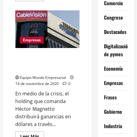
Comercio
acerca
de
Insólito:
Congreso
José
Aranda,
accionista
de
Destacados
Clarín,
quiere
Empresas
nacionalizar
Digitalización
su
empresa
de pymes
Ganadores: El Grupo Clarín
offshore
pero
reparte ganancias por 430
no
Economía
lo
millones de dólares
dejaron
Equipo Mundo Empresarial
Empresas
14 de noviembre de 2020
0
En medio de la crisis, el
Frases
holding que comanda
Héctor Magnetto
Gobierno
distribuirá ganancias en
dólares a través...
Industria
Leer
Leer Más