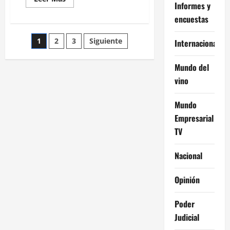
Informes y
más
acerca
encuestas
de
Ganadores:
El
Paginación
1
2
3
Siguiente
Grupo
Internacional
Clarín
reparte
de
ganancias
Mundo del
por
430
vino
entradas
millones
de
dólares
Mundo
Empresarial
TV
Nacional
Opinión
Poder
Judicial