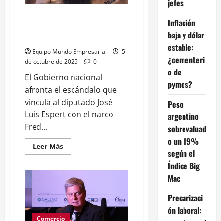
jefes
orden
de
Ocupado en la gestión: Milei
Milei
Inflación
ensaya con su banda para el
baja y dólar
show en el Movistar Arena
estable:
Equipo Mundo Empresarial
5
¿cementeri
de octubre de 2025
0
o de
El Gobierno nacional
pymes?
afronta el escándalo que
vincula al diputado José
Peso
Luis Espert con el narco
argentino
Fred...
sobrevaluad
o un 19%
Leer
Leer Más
según el
más
acerca
Índice Big
de
Ocupado
Mac
en
la
gestión:
Precarizaci
Milei
ensaya
ón laboral:
con
Comercio