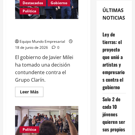
Destacados
Gobierno
ÚLTIMAS
Política
NOTICIAS
Telecom cede 6 millones de
clientes por orden de Milei
Ley de
tierras: el
Equipo Mundo Empresarial
18 de junio de 2026
0
proyecto
que unió a
El gobierno de Javier Milei
artistas y
ha tomado una decisión
empresario
contundente contra el
s contra el
Grupo Clarín.
gobierno
Leer
Leer Más
más
Solo 2 de
acerca
de
cada 10
Telecom
cede
jóvenes
6
quieren ser
millones
de
sus propios
clientes
Política
por