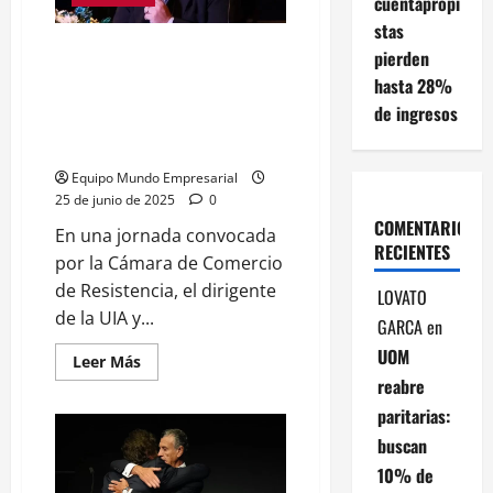
cuentapropi
su
banda
stas
para
el
Silvio Zurzolo de la UIA
pierden
show
"reclamó al gobierno menos
en
hasta 28%
el
impuestos y menos derechos
Movistar
de ingresos
laborales" en foro organizado
Arena
por Clarin
Equipo Mundo Empresarial
25 de junio de 2025
0
COMENTARIOS
En una jornada convocada
RECIENTES
por la Cámara de Comercio
de Resistencia, el dirigente
LOVATO
de la UIA y...
GARCA
en
UOM
Leer
Leer Más
más
reabre
acerca
de
paritarias:
Silvio
Zurzolo
buscan
de
la
10% de
UIA