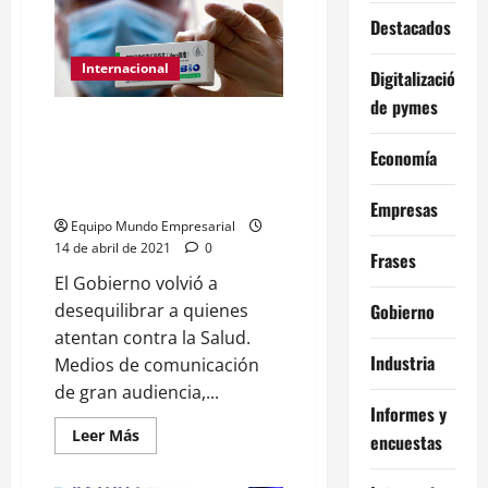
a
la
Destacados
lista:
Los
dueños
Internacional
Digitalización
de
Clarín
de pymes
y
Operación antivacunas:
La
Nación
Desinformación de los medios y
Economía
también
la oposición en medio de la
se
niegan
segunda ola
Empresas
a
pagar
Equipo Mundo Empresarial
el
14 de abril de 2021
0
aporte
Frases
extraordinario
El Gobierno volvió a
Gobierno
desequilibrar a quienes
atentan contra la Salud.
Industria
Medios de comunicación
de gran audiencia,...
Informes y
Leer
Leer Más
encuestas
más
acerca
de