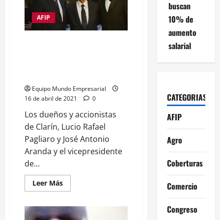
detrás
buscan
de
la
10% de
AFIP
organización
aumento
#ALasAulas,
que
Se suman a la lista: Los dueños
salarial
confronta
al
de Clarín y La Nación también
Gobierno
se niegan a pagar el aporte
por
las
extraordinario
clases
Equipo Mundo Empresarial
CATEGORIAS
16 de abril de 2021
0
Los dueños y accionistas
AFIP
de Clarín, Lucio Rafael
Pagliaro y José Antonio
Agro
Aranda y el vicepresidente
Coberturas
de...
Leer
Leer Más
Comercio
más
acerca
de
Congreso
Se
suman