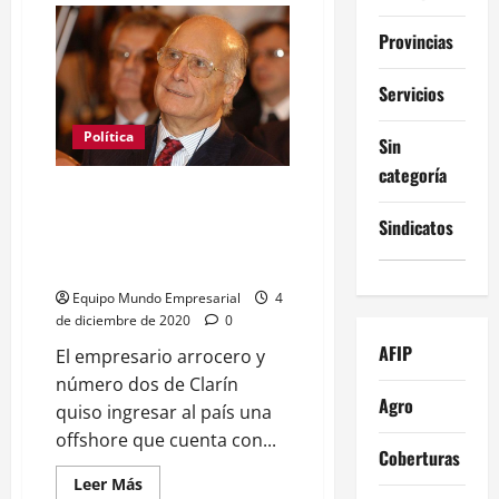
AEA
pide
Provincias
baja
de
impuestos
Servicios
pero
maximizan
sus
Política
ganancias
Sin
a
pesar
categoría
de
Insólito: José Aranda, accionista
la
de Clarín, quiere nacionalizar su
pandemia
Sindicatos
empresa offshore pero no lo
dejaron
Equipo Mundo Empresarial
4
de diciembre de 2020
0
AFIP
El empresario arrocero y
número dos de Clarín
Agro
quiso ingresar al país una
offshore que cuenta con...
Coberturas
Leer
Leer Más
más