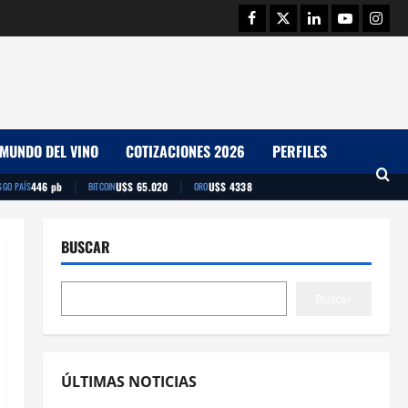
Facebook
Twitter
Linkedin
Youtube
Insta
MUNDO DEL VINO
COTIZACIONES 2026
PERFILES
|
|
446 pb
U$S 65.020
U$S 4338
SGO PAÍS
BITCOIN
ORO
BUSCAR
Buscar
ÚLTIMAS NOTICIAS