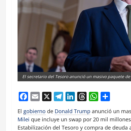
El secretario del Tesoro anunció un masivo paquete de a
Facebook
Email
X
Telegram
LinkedIn
Threads
Whats
Comp
El
gobierno
de
Donald Trump
anunció un mas
Milei
que incluye un swap por 20 mil millones
Estabilización del Tesoro y compra de deuda ar