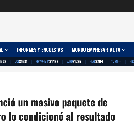
AL
INFORMES Y ENCUESTAS
MUNDO EMPRESARIAL TV
|
|
|
|
|
|
1528
$1581
$1499
$1735
$294
—
CCL
MAYORISTA
EURO
REAL
YUAN
RIE
unció un masivo paquete de
ro lo condicionó al resultado