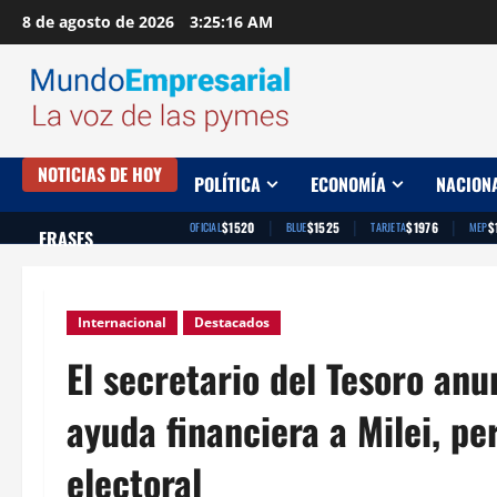
Saltar
8 de agosto de 2026
3:25:18 AM
al
contenido
NOTICIAS DE HOY
POLÍTICA
ECONOMÍA
NACION
|
|
|
$1520
$1525
$1976
$
OFICIAL
BLUE
TARJETA
MEP
FRASES
Internacional
Destacados
El secretario del Tesoro an
ayuda financiera a Milei, pe
electoral